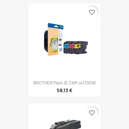
favorite_border
BROTHER Pack JE CMY J4110DW
58,13 €
favorite_border