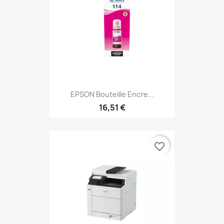
EPSON Bouteille Encre...
16,51 €
favorite_border