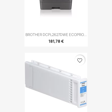
BROTHER DCPL2627DWE ECOPRO...
181,78 €
favorite_border