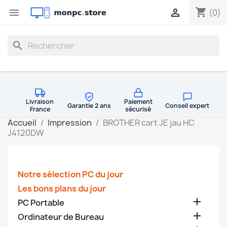
shopping_cart


(0)
search
Livraison
Paiement
Garantie 2 ans
Conseil expert
France
sécurisé
Accueil
Impression
BROTHER cart JE jau HC
J4120DW
Notre sélection PC du jour
Les bons plans du jour

PC Portable

Ordinateur de Bureau