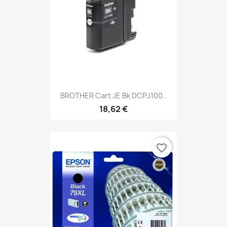
BROTHER Cart JE Bk DCPJ100..
18,62 €
favorite_border