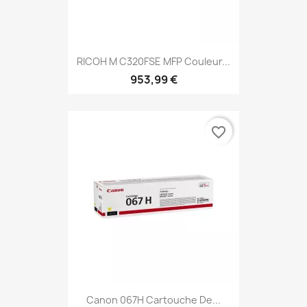
RICOH M C320FSE MFP Couleur...
953,99 €
favorite_border
Canon 067H Cartouche De...