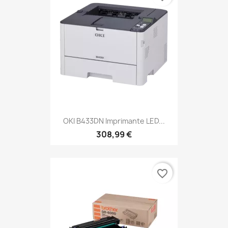
OKI B433DN Imprimante LED...
308,99 €
favorite_border