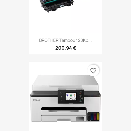
BROTHER Tambour 20Kp...
200,94 €
favorite_border