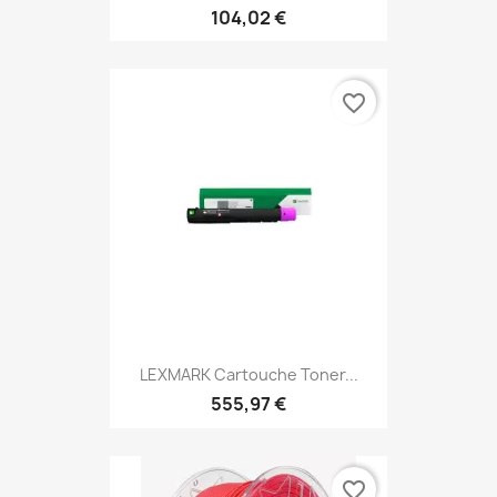
104,02 €
favorite_border
LEXMARK Cartouche Toner...
555,97 €
favorite_border