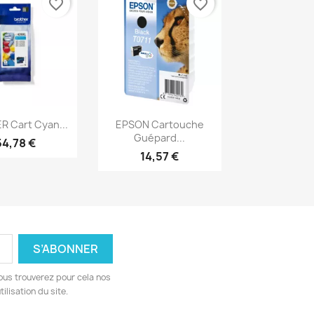
favorite_border
favorite_border
erçu rapide
Aperçu rapide

 Cart Cyan...
EPSON Cartouche
Guépard...
54,78 €
14,57 €
ous trouverez pour cela nos
ilisation du site.