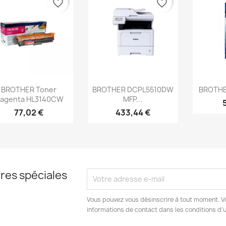
favorite_border
favorite_border
Aperçu rapide
Aperçu rapide
Ap



BROTHER Toner
BROTHER DCPL5510DW
BROTHER
agenta HL3140CW
MFP...
77,02 €
433,44 €
res spéciales
Vous pouvez vous désinscrire à tout moment. V
informations de contact dans les conditions d'ut