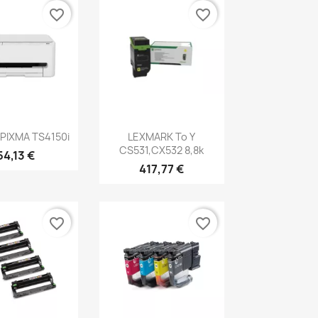
favorite_border
favorite_border
erçu rapide
Aperçu rapide

PIXMA TS4150i
LEXMARK To Y
CS531,CX532 8,8k
54,13 €
417,77 €
favorite_border
favorite_border