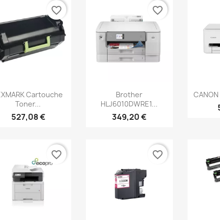
favorite_border
favorite_border
Aperçu rapide
Aperçu rapide
Ap



EXMARK Cartouche
Brother
CANON 
Toner...
HLJ6010DWRE1...
527,08 €
349,20 €
favorite_border
favorite_border