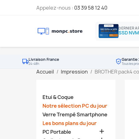
Appelez-nous :
03 39 58 12 40
DERNIER A
Livraison France
Garantie 
24-48h
Tous les pro
Accueil
Impression
BROTHER pack4 co
Etui & Coque
Notre sélection PC du jour
Verre Trempé Smartphone
Les bons plans du jour

PC Portable