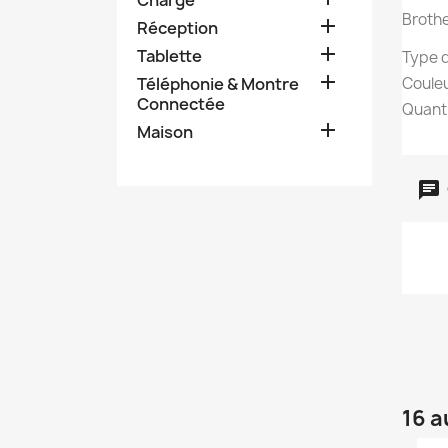
Brothe

Réception

Tablette
Type d

Téléphonie & Montre
Couleu
Connectée
Quanti

Maison
16 a