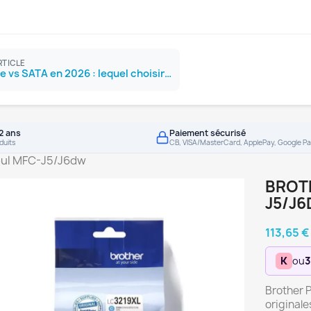
RTICLE
SSD NVMe vs SATA en 2026 : lequel choisir ?
2 ans
Paiement sécurisé
duits
CB, VISA/MasterCard, ApplePay, Google Pa
ul MFC-J5/J6dw
BROT
J5/J
113,65 €
K
ou
3
Brother 
originale