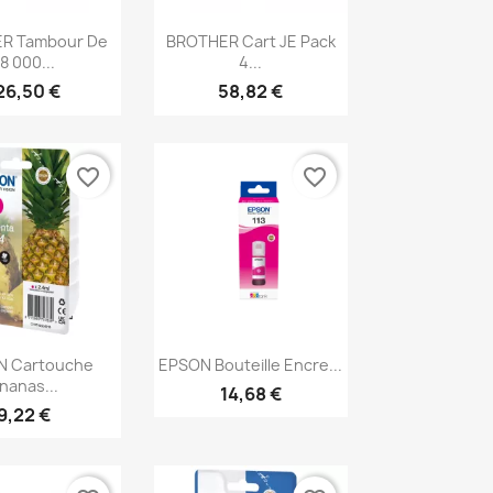
erçu rapide
Aperçu rapide

R Tambour De
BROTHER Cart JE Pack
8 000...
4...
26,50 €
58,82 €
favorite_border
favorite_border
erçu rapide
Aperçu rapide

N Cartouche
EPSON Bouteille Encre...
nanas...
14,68 €
9,22 €