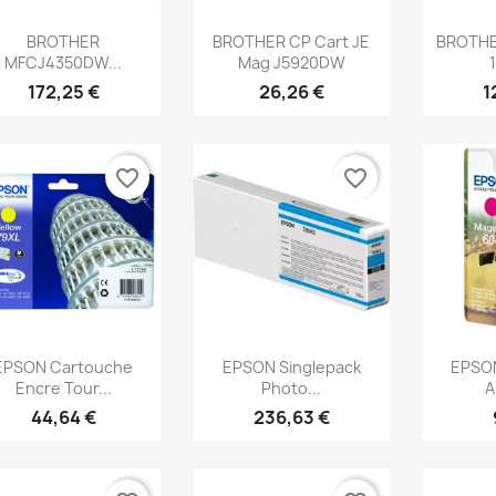
Aperçu rapide
Aperçu rapide
Ap



BROTHER
BROTHER CP Cart JE
BROTHE
MFCJ4350DW...
Mag J5920DW
1
172,25 €
26,26 €
1
favorite_border
favorite_border
Aperçu rapide
Aperçu rapide
Ap



EPSON Cartouche
EPSON Singlepack
EPSO
Encre Tour...
Photo...
A
44,64 €
236,63 €