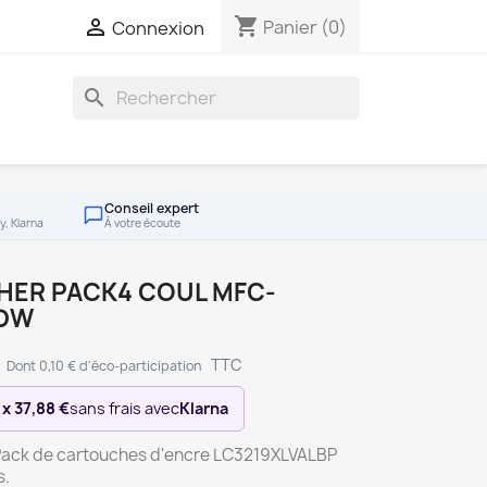
shopping_cart

Panier
(0)
Connexion
search
Conseil expert
y, Klarna
À votre écoute
HER PACK4 COUL MFC-
6DW
TTC
Dont 0,10 € d'éco-participation
 x 37,88 €
sans frais avec
Klarna
Pack de cartouches d'encre LC3219XLVALBP
s.