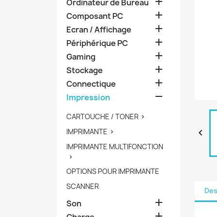

Ordinateur de Bureau

Composant PC

Ecran / Affichage

Périphérique PC

Gaming

Stockage

Connectique

Impression
CARTOUCHE / TONER

IMPRIMANTE


IMPRIMANTE MULTIFONCTION

OPTIONS POUR IMPRIMANTE
SCANNER
Des

Son

Charge