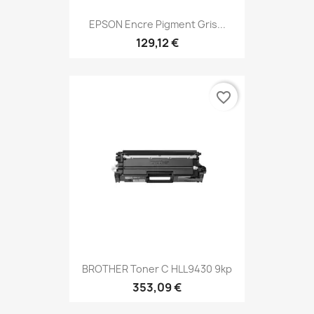
EPSON Encre Pigment Gris...
129,12 €
favorite_border
BROTHER Toner C HLL9430 9kp
353,09 €