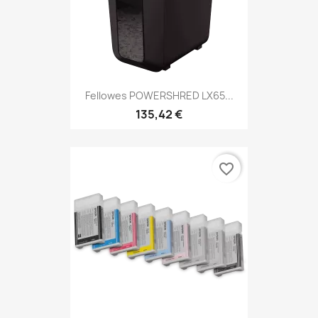
Fellowes POWERSHRED LX65...
135,42 €
favorite_border