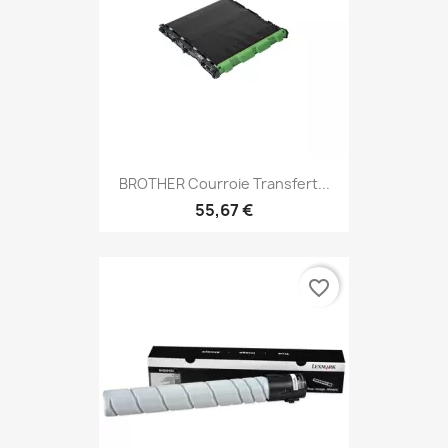
BROTHER Courroie Transfert...
55,67 €
favorite_border