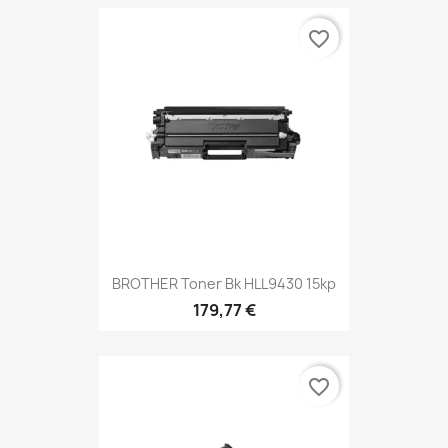
favorite_border
BROTHER Toner Bk HLL9430 15kp
179,77 €
favorite_border