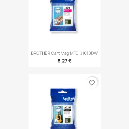
BROTHER Cart Mag MFC-J1010DW
8,27 €
favorite_border