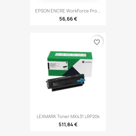
EPSON ENCRE WorkForce Pro...
56,66 €
favorite_border
LEXMARK Toner MX431 LRP20k
511,84 €