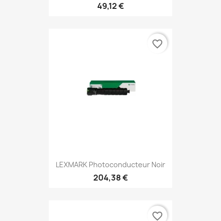
49,12 €
favorite_border
LEXMARK Photoconducteur Noir
204,38 €
favorite_border