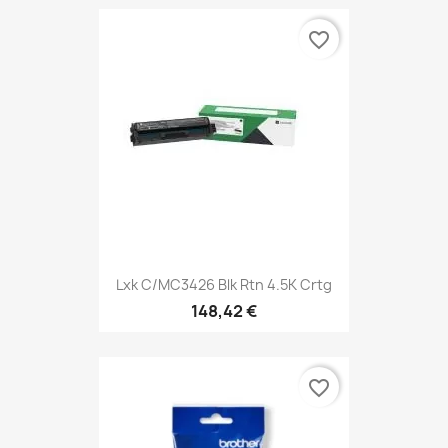
favorite_border
Lxk C/MC3426 Blk Rtn 4.5K Crtg
148,42 €
favorite_border