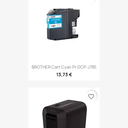
BROTHER Cart Cyan Pr DCP-J785
13,73 €
favorite_border