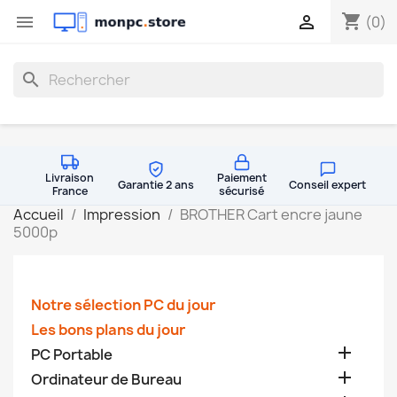
shopping_cart


(0)
search
Livraison
Paiement
Garantie 2 ans
Conseil expert
France
sécurisé
Accueil
Impression
BROTHER Cart encre jaune
5000p
Notre sélection PC du jour
Les bons plans du jour

PC Portable

Ordinateur de Bureau