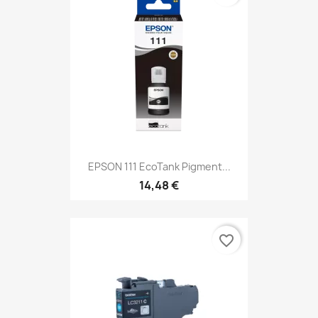
EPSON 111 EcoTank Pigment...
14,48 €
favorite_border