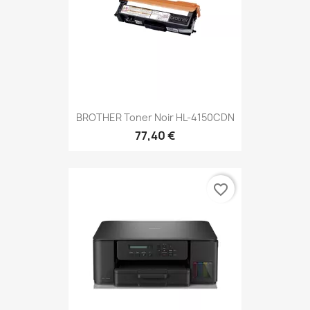
BROTHER Toner Noir HL-4150CDN
77,40 €
favorite_border