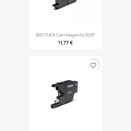
BROTHER Cart Magenta 300P
11,77 €
favorite_border