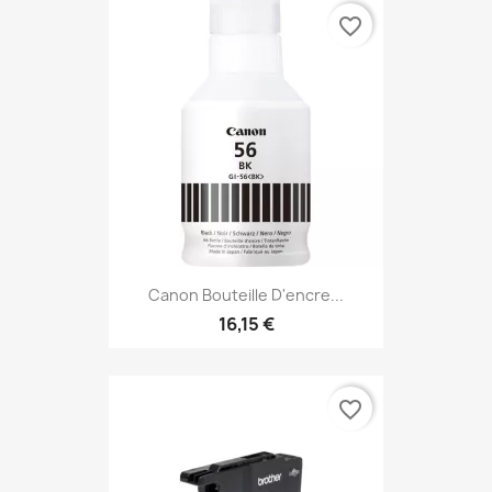
favorite_border
Canon Bouteille D'encre...
16,15 €
favorite_border