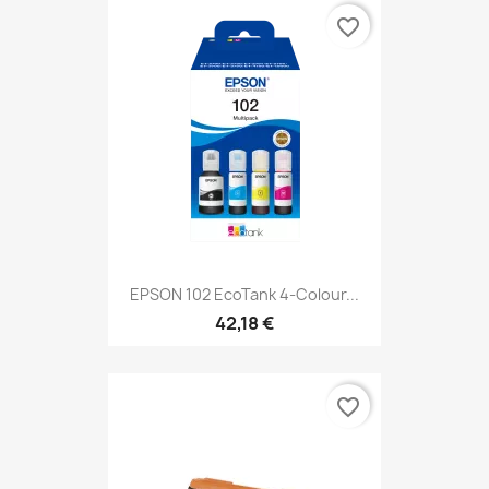
favorite_border
EPSON 102 EcoTank 4-Colour...
42,18 €
favorite_border