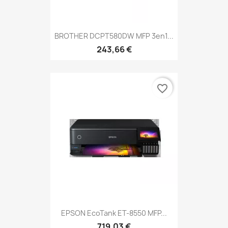
BROTHER DCPT580DW MFP 3en1...
243,66 €
favorite_border
EPSON EcoTank ET-8550 MFP...
719,03 €