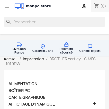
shopping_cart


(0)
search
Livraison
Paiement
Garantie 2 ans
Conseil expert
France
sécurisé
Accueil
Impression
BROTHER cart cy HC MFC-
J1010DW
ALIMENTATION
BOÎTIER PC
CARTE GRAPHIQUE

AFFICHAGE DYNAMIQUE