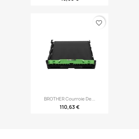
favorite_border
BROTHER Courroie De...
110,63 €