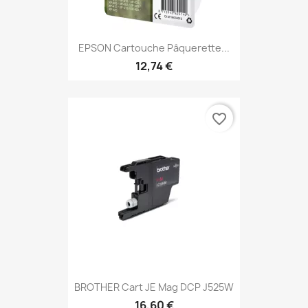
EPSON Cartouche Pâquerette...
12,74 €
favorite_border
BROTHER Cart JE Mag DCP J525W
16,60 €