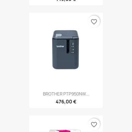
favorite_border
BROTHER PTP950NW...
476,00 €
favorite_border