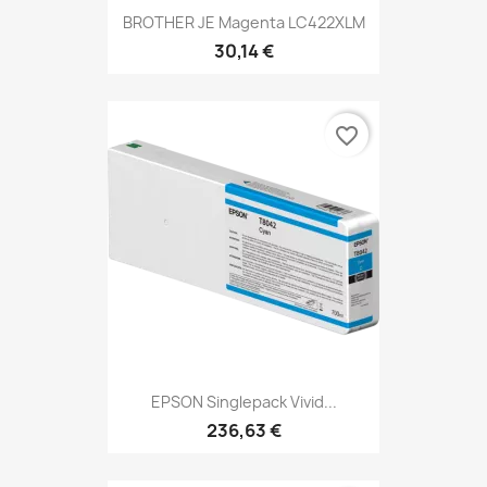
BROTHER JE Magenta LC422XLM
30,14 €
favorite_border
EPSON Singlepack Vivid...
236,63 €