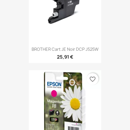
BROTHER Cart JE Noir DCP J525W
25,91 €
favorite_border