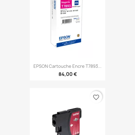
EPSON Cartouche Encre T7893...
84,00 €
favorite_border