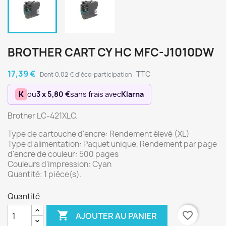
BROTHER CART CY HC MFC-J1010DW
17,39 €
TTC
Dont 0,02 € d'éco-participation
K
ou
3 x 5,80 €
sans frais avec
Klarna
Brother LC-421XLC.
Type de cartouche d'encre: Rendement élevé (XL)
Type d'alimentation: Paquet unique, Rendement par page
d'encre de couleur: 500 pages
Couleurs d'impression: Cyan
Quantité: 1 pièce(s).
Quantité

favorite_border
AJOUTER AU PANIER