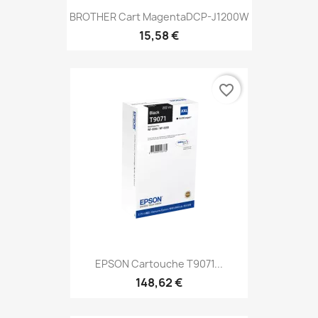
BROTHER Cart MagentaDCP-J1200W
15,58 €
favorite_border
EPSON Cartouche T9071...
148,62 €