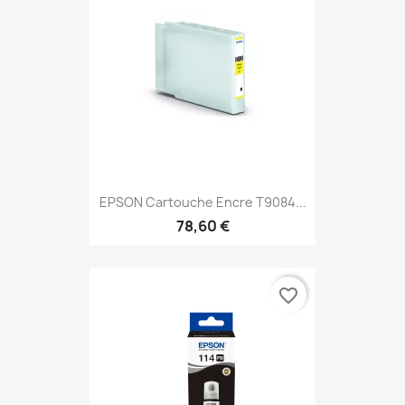
EPSON Cartouche Encre T9084...
78,60 €
favorite_border