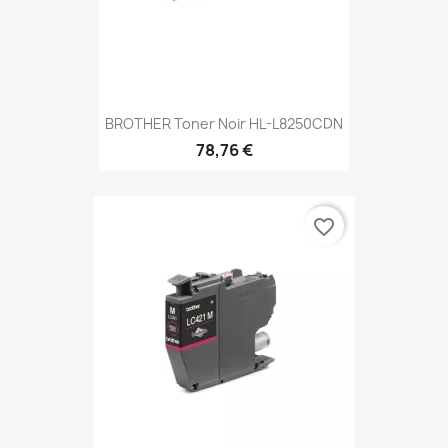
BROTHER Toner Noir HL-L8250CDN
78,76 €
favorite_border