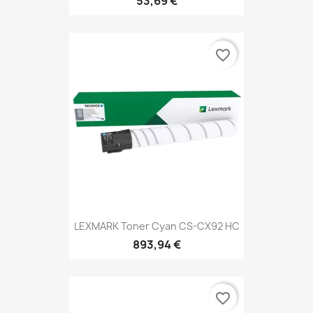
53,69 €
favorite_border
LEXMARK Toner Cyan CS-CX92 HC
893,94 €
favorite_border