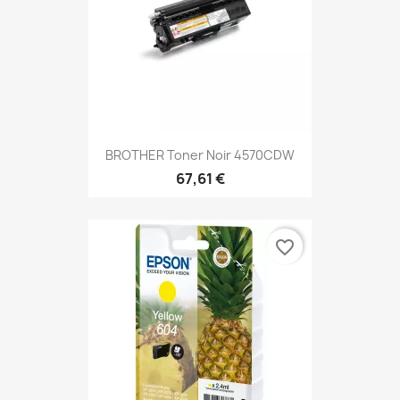
BROTHER Toner Noir 4570CDW
67,61 €
favorite_border