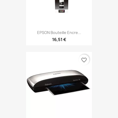
EPSON Bouteille Encre...
16,51 €
favorite_border