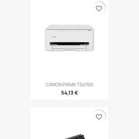
favorite_border
CANON PIXMA TS4150i
54,13 €
favorite_border