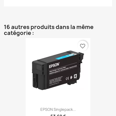
16 autres produits dans la même
catégorie :
favorite_border
EPSON Singlepack...