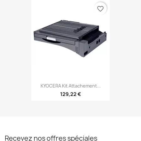
favorite_border
KYOCERA Kit Attachement...
129,22 €
Recevez nos offres spéciales