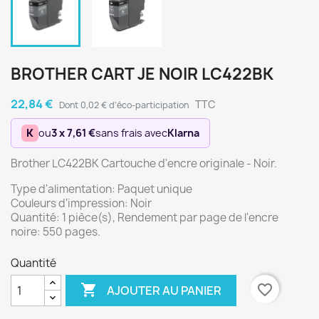
BROTHER CART JE NOIR LC422BK
22,84 €
TTC
Dont 0,02 € d'éco-participation
K
ou
3 x 7,61 €
sans frais avec
Klarna
Brother LC422BK Cartouche d'encre originale - Noir.
Type d'alimentation: Paquet unique
Couleurs d'impression: Noir
Quantité: 1 pièce(s), Rendement par page de l'encre
noire: 550 pages.
Quantité

favorite_border
AJOUTER AU PANIER