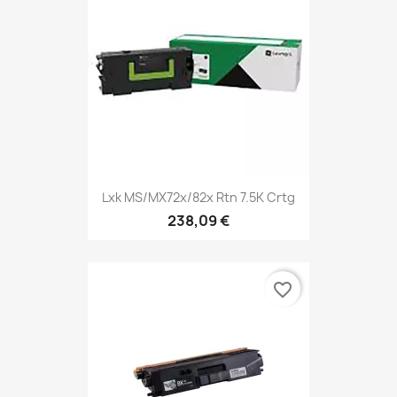
Lxk MS/MX72x/82x Rtn 7.5K Crtg
238,09 €
favorite_border