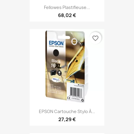
Fellowes Plastifieuse...
68,02 €
favorite_border
EPSON Cartouche Stylo À...
27,29 €