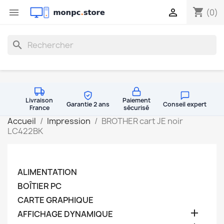
shopping_cart


(0)
search
Livraison
Paiement
Garantie 2 ans
Conseil expert
France
sécurisé
Accueil
Impression
BROTHER cart JE noir
LC422BK
ALIMENTATION
BOÎTIER PC
CARTE GRAPHIQUE

AFFICHAGE DYNAMIQUE