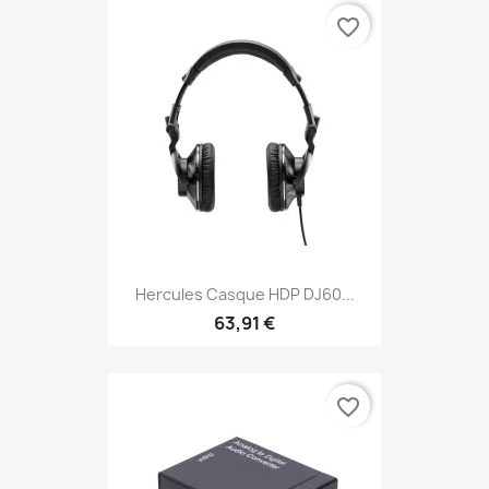
favorite_border
Hercules Casque HDP DJ60...
63,91 €
favorite_border