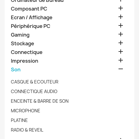
Ordinateur de Bureau

Composant PC

Ecran / Affichage

Périphérique PC

Gaming

Stockage

Connectique

Impression

Son
CASQUE & ECOUTEUR
CONNECTIQUE AUDIO
ENCEINTE & BARRE DE SON
MICROPHONE
PLATINE
RADIO & REVEIL