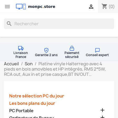
shopping_cart


(0)
search
Livraison
Paiement
Garantie 2 ans
Conseil expert
France
sécurisé
Accueil
Son
Platine vinyle Halterrego avec 4
pieds en bois amovibles et HP intégrés, RMS 2*5W,
RCA out, Aux in et prise casque,BT IN/OUT…
Notre sélection PC du jour
Les bons plans du jour

PC Portable
