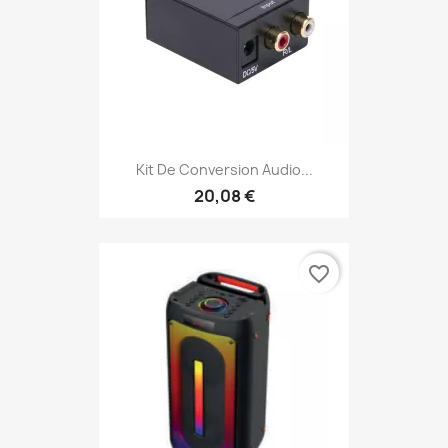
Kit De Conversion Audio...
20,08 €
favorite_border