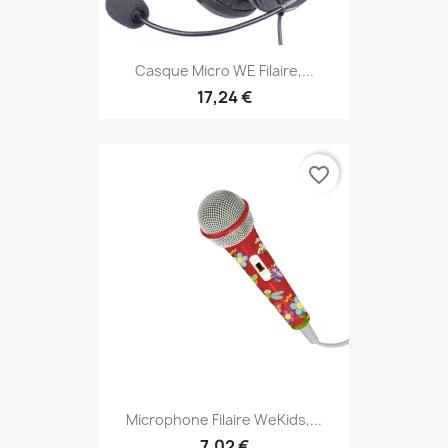
Casque Micro WE Filaire,...
17,24 €
favorite_border
Microphone Filaire WeKids,...
7,02 €