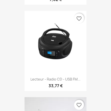
favorite_border
Lecteur - Radio CD - USB FM...
33,77 €
favorite_border