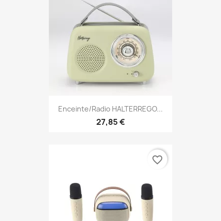
Enceinte/Radio HALTERREGO...
27,85 €
favorite_border