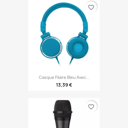
favorite_border
Casque Filaire Bleu Avec...
13,39 €
favorite_border