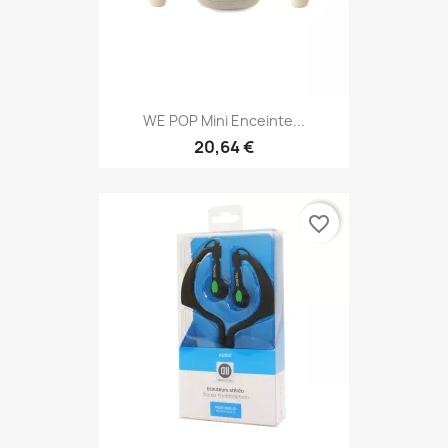
WE POP Mini Enceinte...
20,64 €
favorite_border