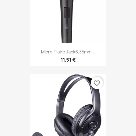
Micro Filaire Jack6.35mm...
11,51 €
favorite_border