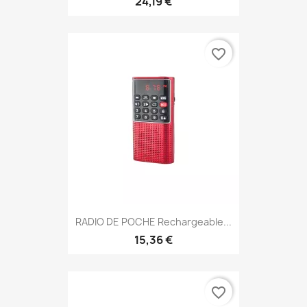
24,19 €
favorite_border
RADIO DE POCHE Rechargeable...
15,36 €
favorite_border