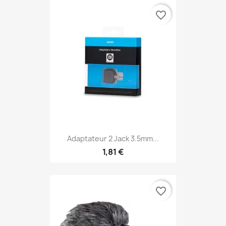
favorite_border
Adaptateur 2 Jack 3.5mm...
1,81 €
favorite_border