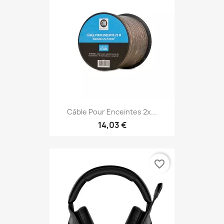
Câble Pour Enceintes 2x...
14,03 €
favorite_border