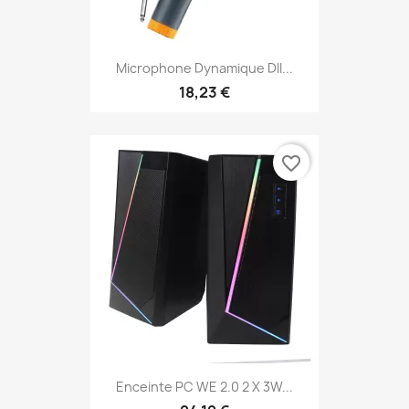
Microphone Dynamique DII...
18,23 €
favorite_border
Enceinte PC WE 2.0 2 X 3W...