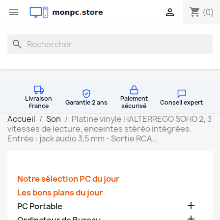
shopping_cart


(0)
search
Livraison
Paiement
Garantie 2 ans
Conseil expert
France
sécurisé
Accueil
Son
Platine vinyle HALTERREGO SOHO 2, 3
vitesses de lecture, enceintes stéréo intégrées.
Entrée : jack audio 3,5 mm - Sortie RCA…
Notre sélection PC du jour
Les bons plans du jour

PC Portable
