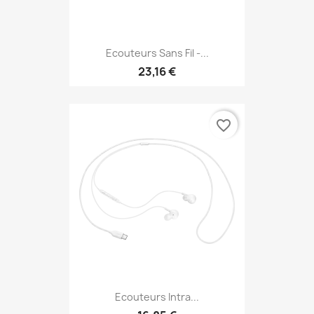
Ecouteurs Sans Fil -...
23,16 €
favorite_border
Ecouteurs Intra...