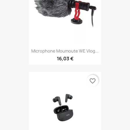
Microphone Moumoute WE Vlog...
16,03 €
favorite_border