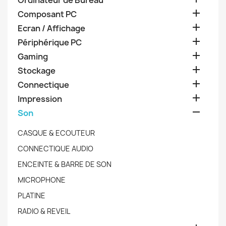
Ordinateur de Bureau

Composant PC

Ecran / Affichage

Périphérique PC

Gaming

Stockage

Connectique

Impression

Son
CASQUE & ECOUTEUR
CONNECTIQUE AUDIO
ENCEINTE & BARRE DE SON
MICROPHONE
PLATINE
RADIO & REVEIL