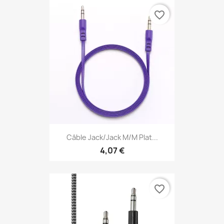
favorite_border
Câble Jack/Jack M/M Plat...
4,07 €
favorite_border