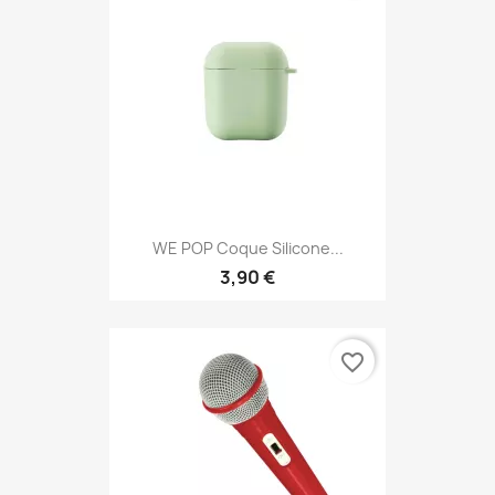
WE POP Coque Silicone...
3,90 €
favorite_border