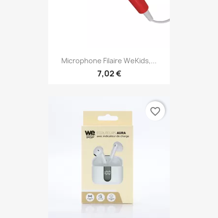
Microphone Filaire WeKids,...
7,02 €
favorite_border