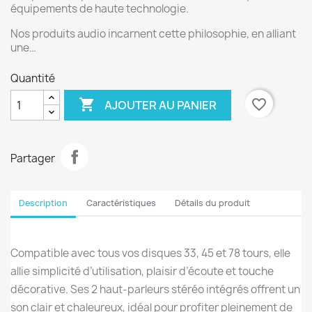
équipements de haute technologie.
Nos produits audio incarnent cette philosophie, en alliant
une…
Quantité

favorite_border
AJOUTER AU PANIER
Partager
Description
Caractéristiques
Détails du produit
Compatible avec tous vos disques 33, 45 et 78 tours, elle
allie simplicité d’utilisation, plaisir d’écoute et touche
décorative. Ses 2 haut-parleurs stéréo intégrés offrent un
son clair et chaleureux, idéal pour profiter pleinement de