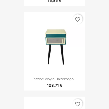
16,85 €
favorite_border
Platine Vinyle Halterrego...
108,71 €
favorite_border