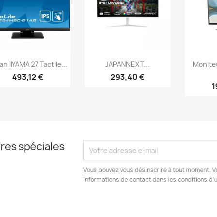
Aperçu rapide
Aperçu rapide
Ap



an IIYAMA 27 Tactile...
JAPANNEXT...
Monite
493,12 €
293,40 €
1
res spéciales
Vous pouvez vous désinscrire à tout moment. V
informations de contact dans les conditions d'ut