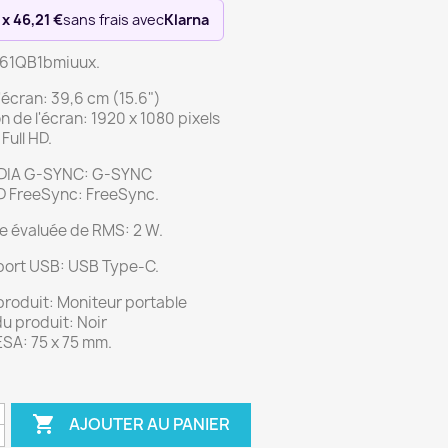
 x 46,21 €
sans frais avec
Klarna
61QB1bmiuux.
 l'écran: 39,6 cm (15.6")
n de l'écran: 1920 x 1080 pixels
Full HD.
IDIA G-SYNC: G-SYNC
 FreeSync: FreeSync.
e évaluée de RMS: 2 W.
port USB: USB Type-C.
produit: Moniteur portable
u produit: Noir
SA: 75 x 75 mm.

AJOUTER AU PANIER