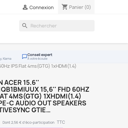
shopping_cart

Panier
(0)
Connexion
search
Conseil expert
y, Klarna
À votre écoute
60Hz IPS Flat 4ms(GTG) 1xHDMI(1.4)
 ACER 15.6''
QB1BMIUUX 15,6'' FHD 60HZ
LAT 4MS(GTG) 1XHDMI(1.4)
PE-C AUDIO OUT SPEAKERS
TIVESYNC GTIE…
€
TTC
Dont 2,56 € d'éco-participation