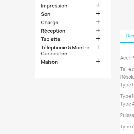

Impression

Son

Charge

Réception
Des

Tablette

Téléphonie & Montre
Connectée
Acer 

Maison
Taille
Résolu
Type H
Type 
Type 
Puissa
Type 