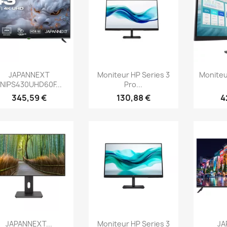
Aperçu rapide
Aperçu rapide
Ap



JAPANNEXT
Moniteur HP Series 3
Moniteu
JNIPS430UHD60F...
Pro...
345,59 €
130,88 €
4
Aperçu rapide
Aperçu rapide
Ap



JAPANNEXT...
Moniteur HP Series 3
JA