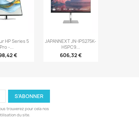
erçu rapide
Aperçu rapide

ur HP Series 5
JAPANNEXT JN-IPS275K-
Pro -...
HSPC9...
98,42 €
606,32 €
ous trouverez pour cela nos
ilisation du site.