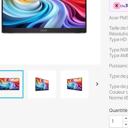
K
ou
3
Acer PM1
Taille de
Résolutio
Type HD: 
Type NV
Type AMD
Puissanc
Type de 

Type de 
Couleur d
Norme VE
Quantité