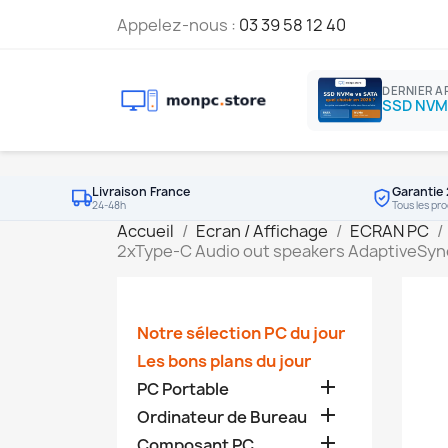
Appelez-nous :
03 39 58 12 40
DERNIER A
Livraison France
Garantie 
24-48h
Tous les pro
Accueil
Ecran / Affichage
ECRAN PC
2xType-C Audio out speakers AdaptiveSyn
Notre sélection PC du jour
Les bons plans du jour

PC Portable

Ordinateur de Bureau

Composant PC