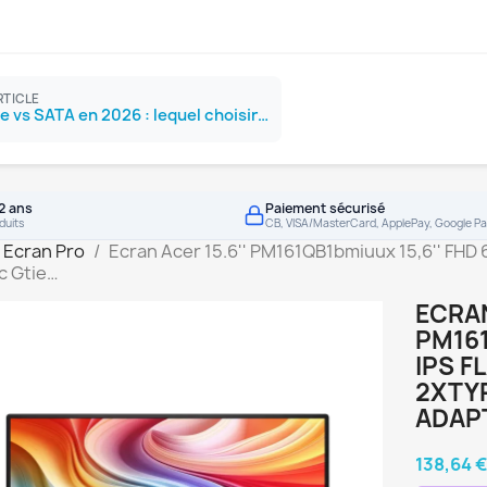
RTICLE
SSD NVMe vs SATA en 2026 : lequel choisir ?
2 ans
Paiement sécurisé
duits
CB, VISA/MasterCard, ApplePay, Google Pa
Ecran Pro
Ecran Acer 15.6'' PM161QB1bmiuux 15,6'' FHD 
c Gtie…
ECRAN
PM161
IPS F
2XTY
ADAP
138,64 