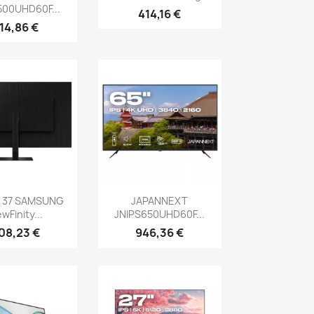
500UHD60F...
414,16 €
14,86 €
erçu rapide
Aperçu rapide

 37 SAMSUNG
JAPANNEXT
ewFinity...
JNIPS650UHD60F...
08,23 €
946,36 €