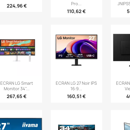
Pro...
JNIPS
224,96 €
110,62 €
5
Aperçu rapide
Aperçu rapide
Ap



ECRAN LG Smart
ECRAN LG 27 Noir IPS
ECRAN
Monitor 34"...
16:9...
Vi
267,65 €
160,51 €
4