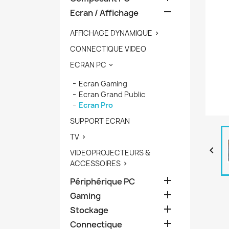

Ecran / Affichage
AFFICHAGE DYNAMIQUE

CONNECTIQUE VIDEO
ECRAN PC

Ecran Gaming
Ecran Grand Public
Ecran Pro
SUPPORT ECRAN
TV


VIDEOPROJECTEURS &
ACCESSOIRES


Périphérique PC

Gaming

Stockage

Connectique