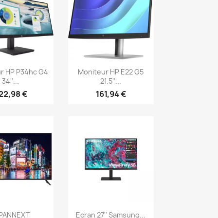
erçu rapide
Aperçu rapide

r HP P34hc G4
Moniteur HP E22 G5
34''...
21.5''...
22,98 €
161,94 €
erçu rapide
Aperçu rapide

PANNEXT
Ecran 27'' Samsung...