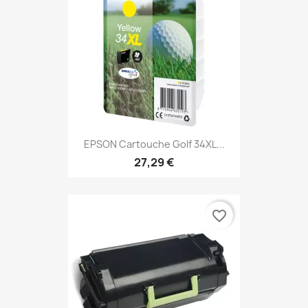
EPSON Cartouche Golf 34XL...
27,29 €
favorite_border