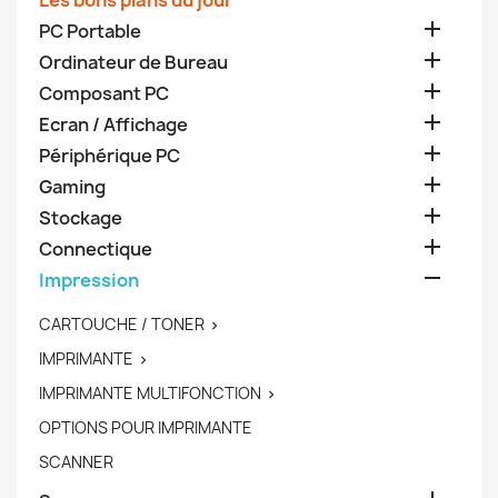
Les bons plans du jour

PC Portable

Ordinateur de Bureau

Composant PC

Ecran / Affichage

Périphérique PC

Gaming

Stockage

Connectique

Impression
CARTOUCHE / TONER

IMPRIMANTE

IMPRIMANTE MULTIFONCTION

OPTIONS POUR IMPRIMANTE
SCANNER