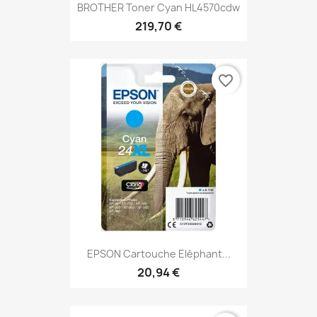
BROTHER Toner Cyan HL4570cdw
219,70 €
favorite_border
EPSON Cartouche Eléphant...
20,94 €