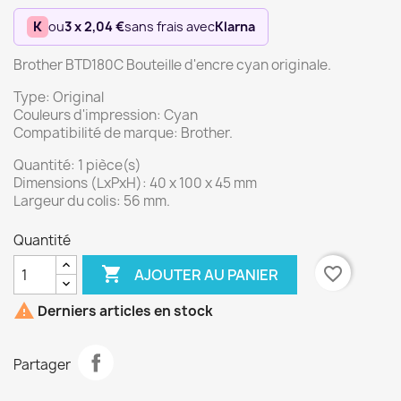
K
ou
3 x 2,04 €
sans frais avec
Klarna
Brother BTD180C Bouteille d'encre cyan originale.
Type: Original
Couleurs d'impression: Cyan
Compatibilité de marque: Brother.
Quantité: 1 pièce(s)
Dimensions (LxPxH): 40 x 100 x 45 mm
Largeur du colis: 56 mm.
Quantité

favorite_border
AJOUTER AU PANIER

Derniers articles en stock
Partager