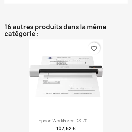
16 autres produits dans la même
catégorie :
favorite_border
Epson WorkForce DS-70 -...
107,62 €