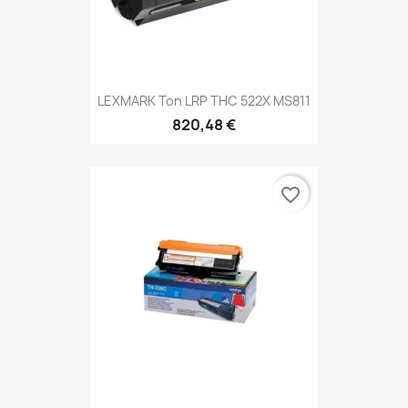
LEXMARK Ton LRP THC 522X MS811
820,48 €
favorite_border