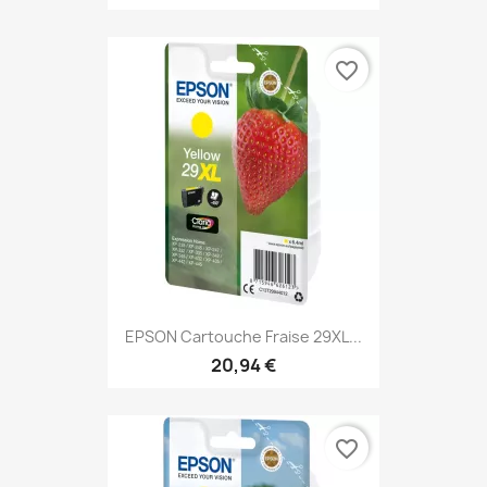
favorite_border
EPSON Cartouche Fraise 29XL...
20,94 €
favorite_border