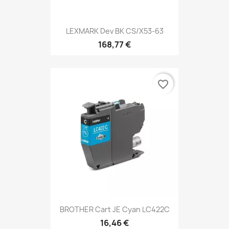
LEXMARK Dev BK CS/X53-63
168,77 €
favorite_border
BROTHER Cart JE Cyan LC422C
16,46 €