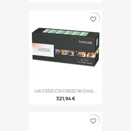
favorite_border
Lxk CS521,CS/CX622 Yel Corp...
321,94 €
favorite_border