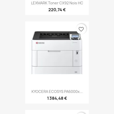
LEXMARK Toner CX92 Nois HC
220,74 €
favorite_border
KYOCERA ECOSYS PA6000x...
1 384,48 €