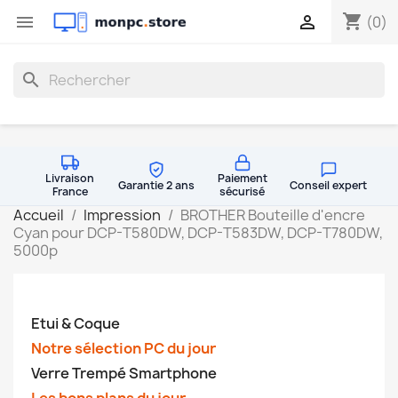
shopping_cart


(0)
search
Livraison
Paiement
Garantie 2 ans
Conseil expert
France
sécurisé
Accueil
Impression
BROTHER Bouteille d'encre
Cyan pour DCP-T580DW, DCP-T583DW, DCP-T780DW,
5000p
Etui & Coque
Notre sélection PC du jour
Verre Trempé Smartphone