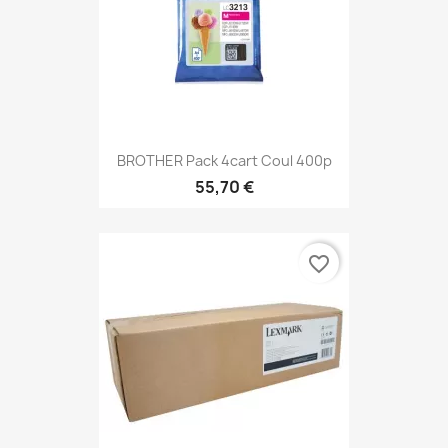
BROTHER Pack 4cart Coul 400p
55,70 €
favorite_border