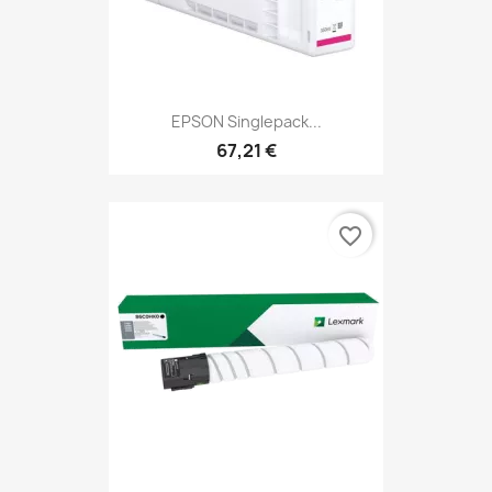
EPSON Singlepack...
67,21 €
favorite_border