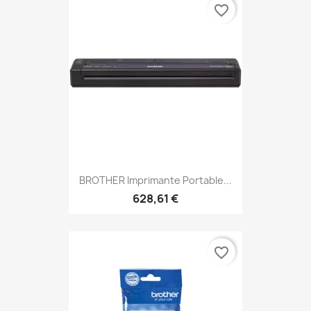
favorite_border
BROTHER Imprimante Portable...
628,61 €
favorite_border