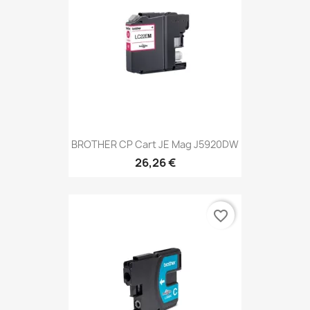
BROTHER CP Cart JE Mag J5920DW
26,26 €
favorite_border