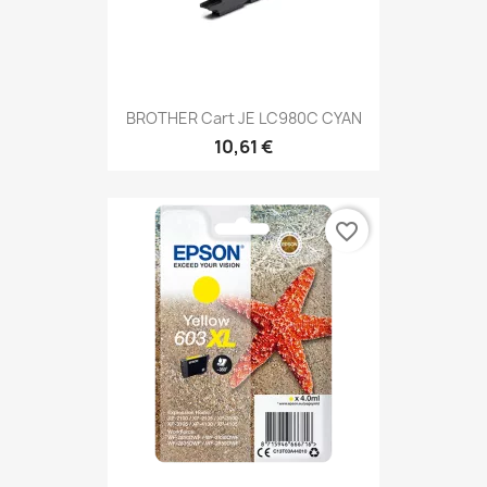
BROTHER Cart JE LC980C CYAN
10,61 €
favorite_border