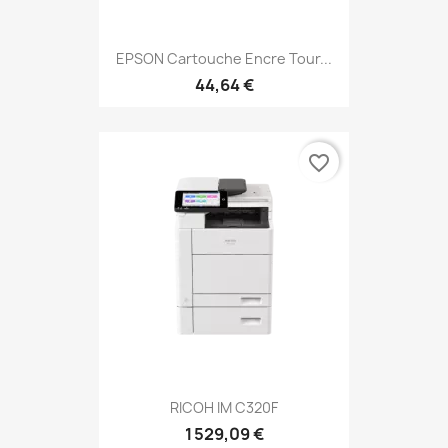
EPSON Cartouche Encre Tour...
44,64 €
favorite_border
RICOH IM C320F
1 529,09 €