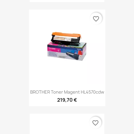
favorite_border
BROTHER Toner Magent HL4570cdw
219,70 €
favorite_border