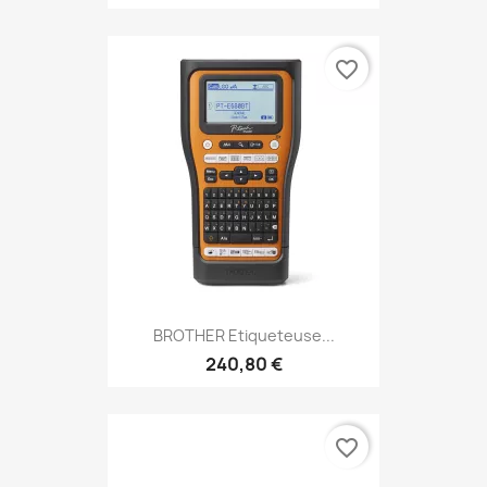
favorite_border
BROTHER Etiqueteuse...
240,80 €
favorite_border