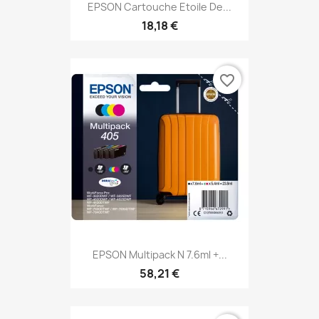
EPSON Cartouche Etoile De...
18,18 €
favorite_border
EPSON Multipack N 7.6ml +...
58,21 €