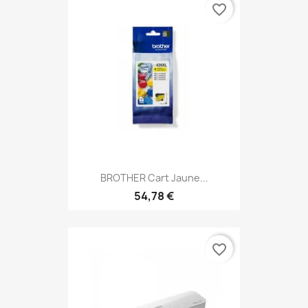
favorite_border
BROTHER Cart Jaune...
54,78 €
favorite_border