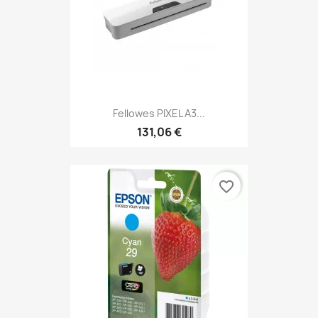
Fellowes PIXEL A3...
131,06 €
favorite_border