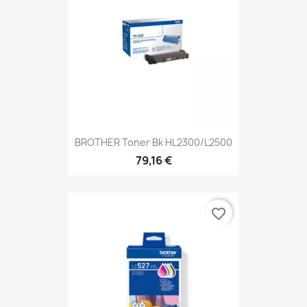
BROTHER Toner Bk HL2300/L2500
79,16 €
favorite_border