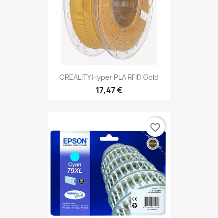
CREALITY Hyper PLA RFID Gold
17,47 €
favorite_border