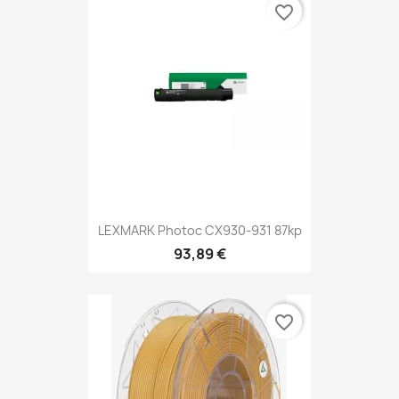
favorite_border
LEXMARK Photoc CX930-931 87kp
93,89 €
favorite_border