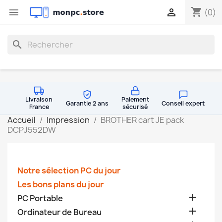
shopping_cart


(0)
search
Livraison
Paiement
Garantie 2 ans
Conseil expert
France
sécurisé
Accueil
Impression
BROTHER cart JE pack
DCPJ552DW
Notre sélection PC du jour
Les bons plans du jour

PC Portable

Ordinateur de Bureau