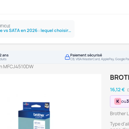
RTICLE
SSD NVMe vs SATA en 2026 : lequel choisir ?
2 ans
Paiement sécurisé
duits
CB, VISA/MasterCard, ApplePay, Google Pa
an MFCJ4510DW
BROT
16,12 €
D
K
ou
3
Brother L
Type d'a