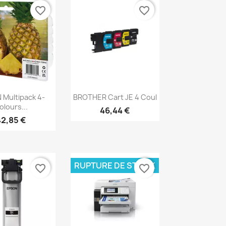
favorite_border
favorite_border
erçu rapide
Aperçu rapide

Multipack 4-
BROTHER Cart JE 4 Coul
olours...
46,44 €
42,85 €
RUPTURE DE STOCK
favorite_border
favorite_border