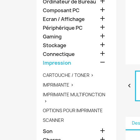

Ordinateur de Bureau

Composant PC

Ecran / Affichage

Périphérique PC

Gaming

Stockage

Connectique

Impression
CARTOUCHE / TONER

IMPRIMANTE


IMPRIMANTE MULTIFONCTION

OPTIONS POUR IMPRIMANTE
SCANNER
Des

Son

Charge