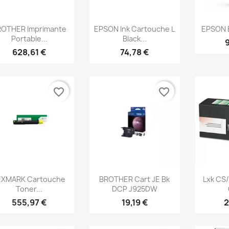
Aperçu rapide
Aperçu rapide
Ap



ROTHER Imprimante
EPSON Ink Cartouche L
EPSON E
Portable...
Black...
628,61 €
74,78 €
favorite_border
favorite_border
Aperçu rapide
Aperçu rapide
Ap



EXMARK Cartouche
BROTHER Cart JE Bk
Lxk CS/
Toner...
DCP J925DW
555,97 €
19,19 €
2