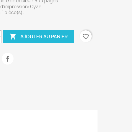
ncre de couleur: 600 pages
 d'impression: Cyan
 1 pièce(s).

favorite_border
AJOUTER AU PANIER