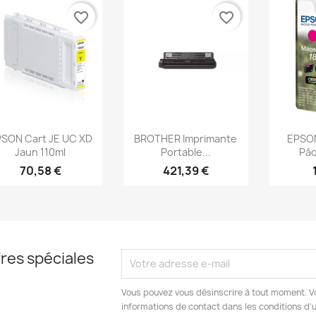
favorite_border
favorite_border
Aperçu rapide
Aperçu rapide
Ap



SON Cart JE UC XD
BROTHER Imprimante
EPSO
Jaun 110ml
Portable...
Pâq
70,58 €
421,39 €
res spéciales
Vous pouvez vous désinscrire à tout moment. V
informations de contact dans les conditions d'ut