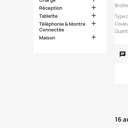
Brothe

Réception

Tablette
Type d

Téléphonie & Montre
Couleu
Connectée
Quanti

Maison
16 a