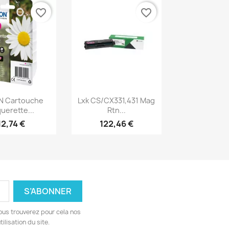
favorite_border
favorite_border
erçu rapide
Aperçu rapide

N Cartouche
Lxk CS/CX331,431 Mag
uerette...
Rtn...
12,74 €
122,46 €
ous trouverez pour cela nos
ilisation du site.