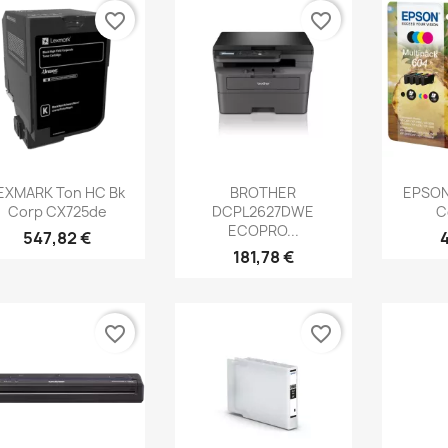
favorite_border
favorite_border
Aperçu rapide
Aperçu rapide
Ap



EXMARK Ton HC Bk
BROTHER
EPSON 
Corp CX725de
DCPL2627DWE
C
ECOPRO...
547,82 €
181,78 €
favorite_border
favorite_border