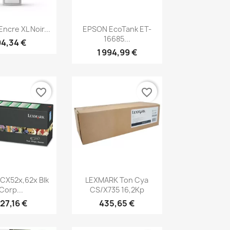
erçu rapide
Aperçu rapide

ncre XL Noir...
EPSON EcoTank ET-
16685...
94,34 €
1 994,99 €
favorite_border
favorite_border
erçu rapide
Aperçu rapide

CX52x,62x Blk
LEXMARK Ton Cya
Corp...
CS/X735 16,2Kp
27,16 €
435,65 €