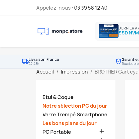
Appelez-nous :
03 39 58 12 40
DERNIER A
Livraison France
Garantie 
24-48h
Tous les pro
Accueil
Impression
BROTHER Cart cy
Etui & Coque
Notre sélection PC du jour
Verre Trempé Smartphone
Les bons plans du jour

PC Portable