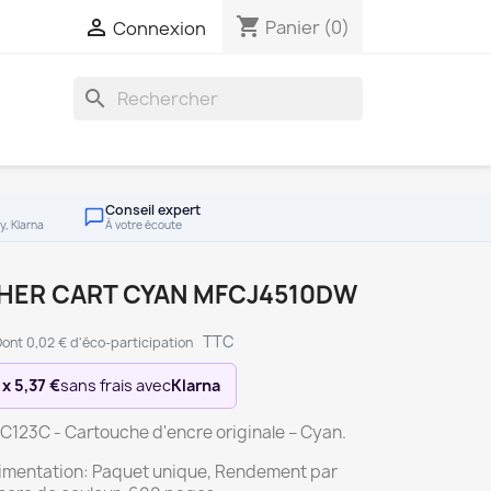
shopping_cart

Panier
(0)
Connexion
search
Conseil expert
y, Klarna
À votre écoute
HER CART CYAN MFCJ4510DW
TTC
ont 0,02 € d'éco-participation
 x 5,37 €
sans frais avec
Klarna
C123C - Cartouche d'encre originale – Cyan.
limentation: Paquet unique, Rendement par