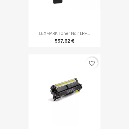
LEXMARK Toner Noir LRP...
537,62 €
favorite_border