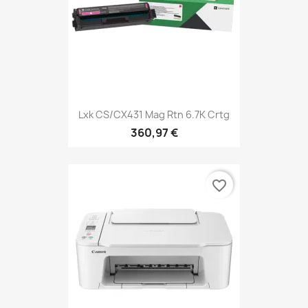
Lxk CS/CX431 Mag Rtn 6.7K Crtg
360,97 €
favorite_border