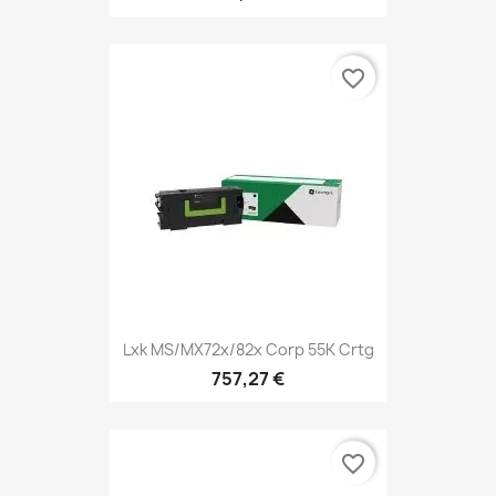
favorite_border
Lxk MS/MX72x/82x Corp 55K Crtg
757,27 €
favorite_border