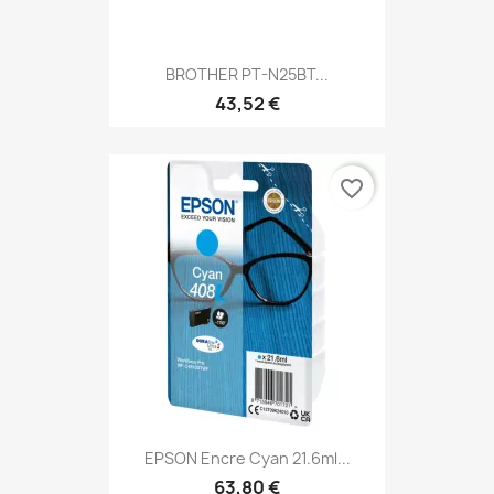
BROTHER PT-N25BT...
43,52 €
favorite_border
EPSON Encre Cyan 21.6ml...
63,80 €