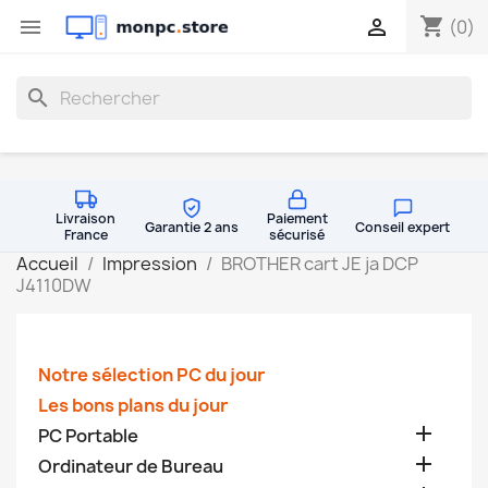
shopping_cart


(0)
search
Livraison
Paiement
Garantie 2 ans
Conseil expert
France
sécurisé
Accueil
Impression
BROTHER cart JE ja DCP
J4110DW
Notre sélection PC du jour
Les bons plans du jour

PC Portable

Ordinateur de Bureau