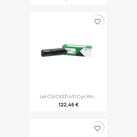
favorite_border
Lxk CS/CX331,431 Cyn Rtn...
122,46 €
favorite_border