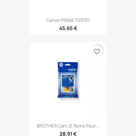
Canon PIXMA TS3751i
45,65 €
favorite_border
BROTHER Cart JE Noire Pour...
28,91 €