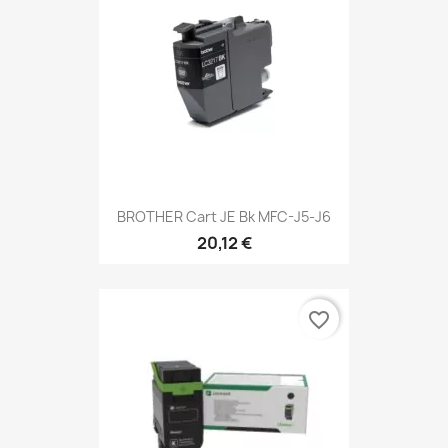
BROTHER Cart JE Bk MFC-J5-J6
20,12 €
favorite_border