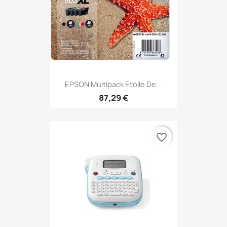
EPSON Multipack Etoile De...
87,29 €
favorite_border