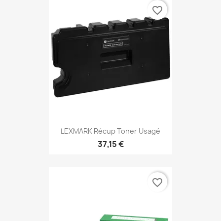
favorite_border
LEXMARK Récup Toner Usagé
37,15 €
favorite_border