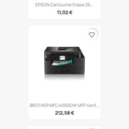
EPSON Cartouche Fraise 29...
11,02 €
favorite_border
BROTHER MFCJ4550DW MFP 4en1...
212,58 €