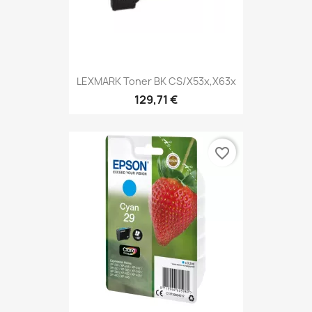
LEXMARK Toner BK CS/X53x,X63x
129,71 €
favorite_border