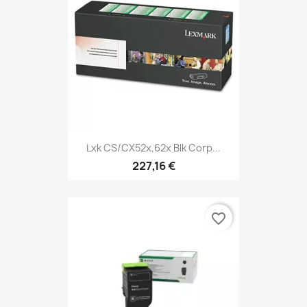
Lxk CS/CX52x,62x Blk Corp...
227,16 €
favorite_border