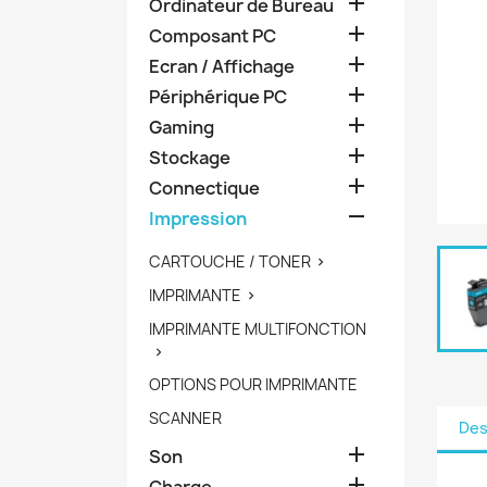

Ordinateur de Bureau

Composant PC

Ecran / Affichage

Périphérique PC

Gaming

Stockage

Connectique

Impression
CARTOUCHE / TONER

IMPRIMANTE

IMPRIMANTE MULTIFONCTION

OPTIONS POUR IMPRIMANTE
SCANNER
Des

Son

Charge