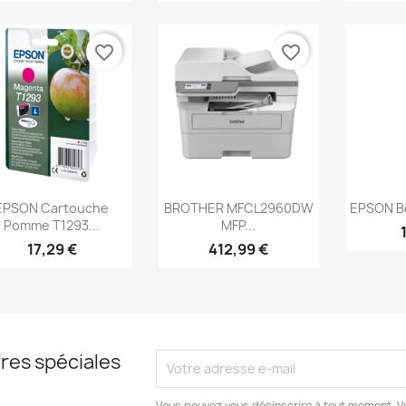
favorite_border
favorite_border
Aperçu rapide
Aperçu rapide
Ap



EPSON Cartouche
BROTHER MFCL2960DW
EPSON Bo
Pomme T1293...
MFP...
17,29 €
412,99 €
res spéciales
Vous pouvez vous désinscrire à tout moment. V