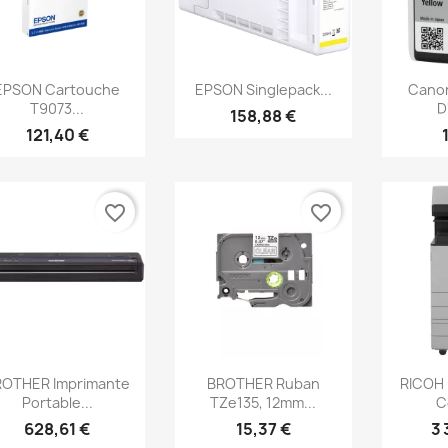
Aperçu rapide
Aperçu rapide
Ap



EPSON Cartouche
EPSON Singlepack...
Cano
T9073...
D
158,88 €
121,40 €
favorite_border
favorite_border
Aperçu rapide
Aperçu rapide
Ap



ROTHER Imprimante
BROTHER Ruban
RICOH 
Portable...
TZe135, 12mm...
C
628,61 €
15,37 €
3 