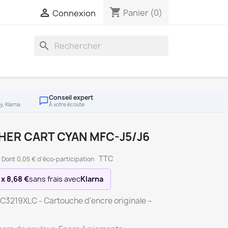
shopping_cart

Panier
(0)
Connexion
search
Conseil expert
y, Klarna
À votre écoute
HER CART CYAN MFC-J5/J6
TTC
Dont 0,05 € d'éco-participation
 x 8,68 €
sans frais avec
Klarna
LC3219XLC - Cartouche d'encre originale –