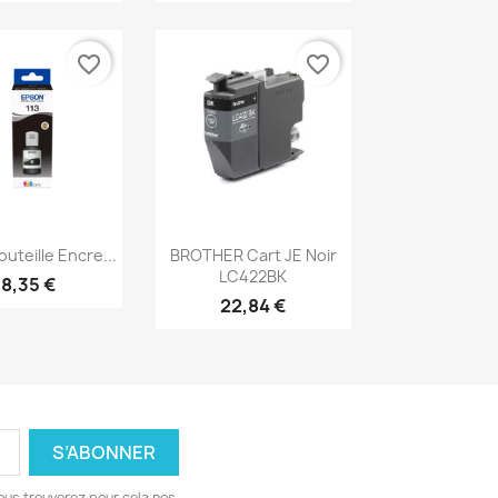
favorite_border
favorite_border
erçu rapide
Aperçu rapide

uteille Encre...
BROTHER Cart JE Noir
LC422BK
18,35 €
22,84 €
ous trouverez pour cela nos