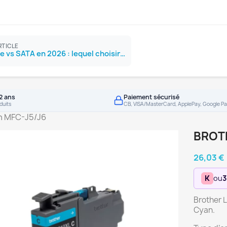
RTICLE
SSD NVMe vs SATA en 2026 : lequel choisir ?
2 ans
Paiement sécurisé
duits
CB, VISA/MasterCard, ApplePay, Google Pa
n MFC-J5/J6
BROT
26,03 €
K
ou
3
Brother 
Cyan.