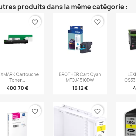
utres produits dans la même catégorie :
favorite_border
favorite_border
Aperçu rapide
Aperçu rapide
Ap



EXMARK Cartouche
BROTHER Cart Cyan
LEX
Toner...
MFCJ4510DW
CS531
400,70 €
16,12 €
4
favorite_border
favorite_border