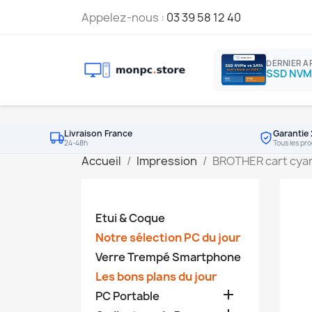
Appelez-nous :
03 39 58 12 40
DERNIER A
Livraison France
Garantie 
24-48h
Tous les pro
Accueil
Impression
BROTHER cart cya
Etui & Coque
Notre sélection PC du jour
Verre Trempé Smartphone
Les bons plans du jour

PC Portable