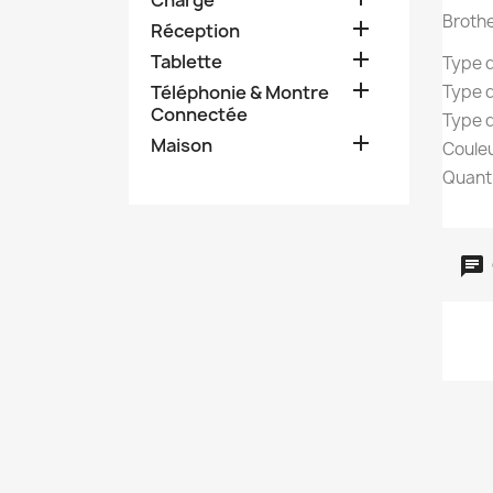
Brothe

Réception

Tablette
Type d

Téléphonie & Montre
Type 
Connectée
Type d

Maison
Couleu
Quanti