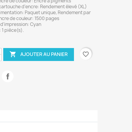
ncre de couleur: Encre à pigments
cartouche d'encre: Rendement élevé (XL)
limentation: Paquet unique, Rendement par
ncre de couleur: 1500 pages
 d'impression: Cyan
 1 pièce(s).

favorite_border
AJOUTER AU PANIER