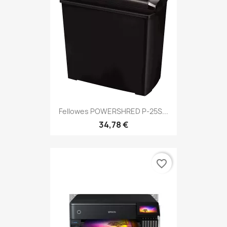
Fellowes POWERSHRED P-25S...
34,78 €
favorite_border