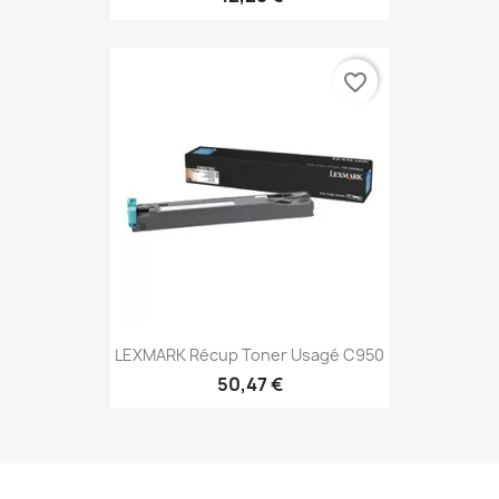
favorite_border
LEXMARK Récup Toner Usagé C950
50,47 €