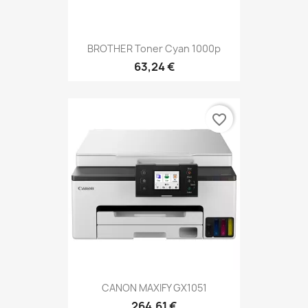
BROTHER Toner Cyan 1000p
63,24 €
favorite_border
CANON MAXIFY GX1051
264,61 €