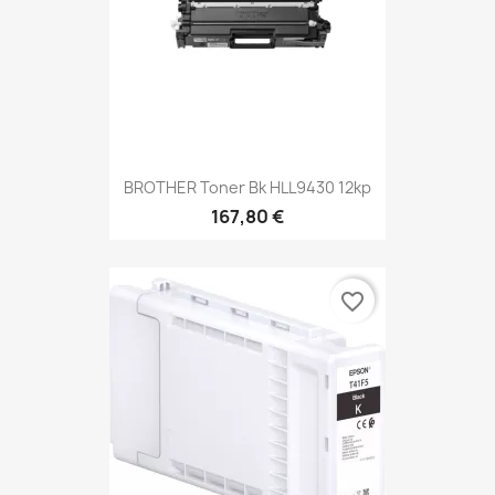
BROTHER Toner Bk HLL9430 12kp
167,80 €
favorite_border