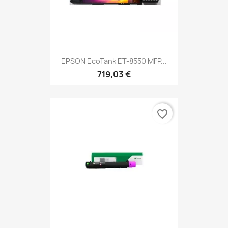
EPSON EcoTank ET-8550 MFP...
719,03 €
favorite_border