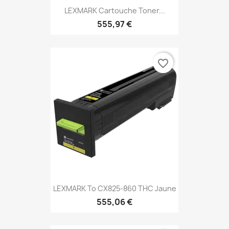
LEXMARK Cartouche Toner...
555,97 €
favorite_border
LEXMARK To CX825-860 THC Jaune
555,06 €