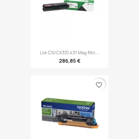
Lxk CS/CX331,431 Mag Rtn...
286,85 €
favorite_border