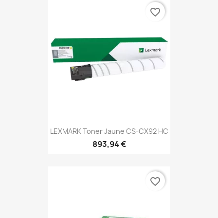
favorite_border
LEXMARK Toner Jaune CS-CX92 HC
893,94 €
favorite_border