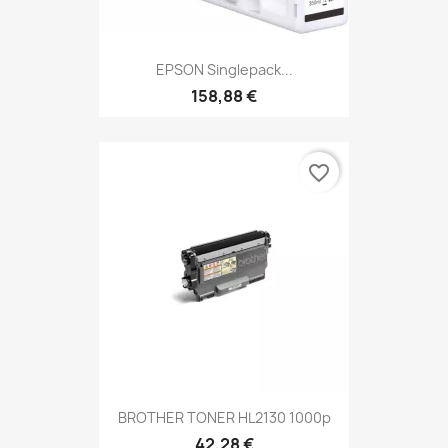
EPSON Singlepack...
158,88 €
favorite_border
BROTHER TONER HL2130 1000p
42,28 €