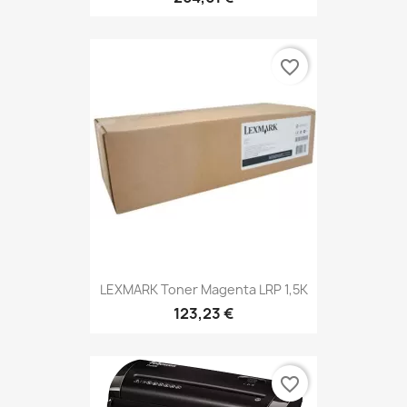
favorite_border
LEXMARK Toner Magenta LRP 1,5K
123,23 €
favorite_border