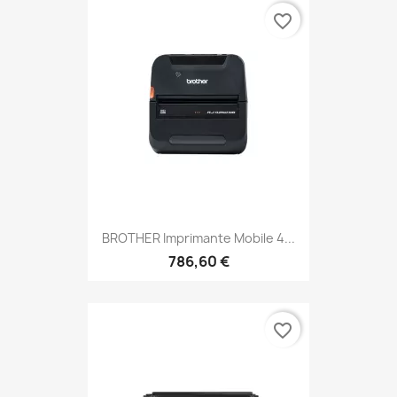
favorite_border
BROTHER Imprimante Mobile 4...
786,60 €
favorite_border