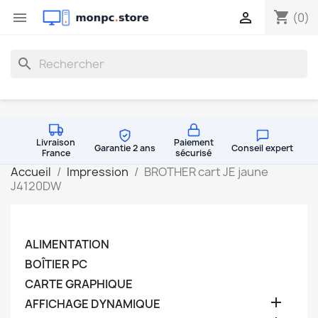
shopping_cart


(0)
search
Livraison
Paiement
Garantie 2 ans
Conseil expert
France
sécurisé
Accueil
Impression
BROTHER cart JE jaune
J4120DW
ALIMENTATION
BOÎTIER PC
CARTE GRAPHIQUE

AFFICHAGE DYNAMIQUE