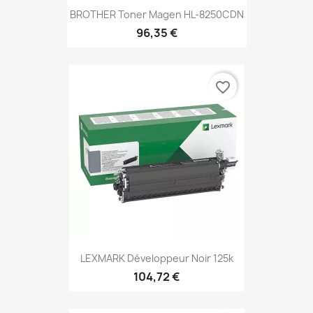
BROTHER Toner Magen HL-8250CDN
96,35 €
favorite_border
LEXMARK Développeur Noir 125k
104,72 €