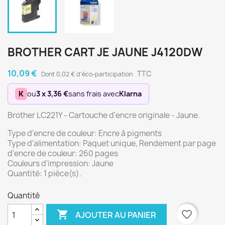
BROTHER CART JE JAUNE J4120DW
10,09 €
TTC
Dont 0,02 € d'éco-participation
K
ou
3 x 3,36 €
sans frais avec
Klarna
Brother LC221Y - Cartouche d'encre originale - Jaune.
Type d’encre de couleur: Encre à pigments
Type d'alimentation: Paquet unique, Rendement par page
d'encre de couleur: 260 pages
Couleurs d'impression: Jaune
Quantité: 1 pièce(s).
Quantité

favorite_border
AJOUTER AU PANIER