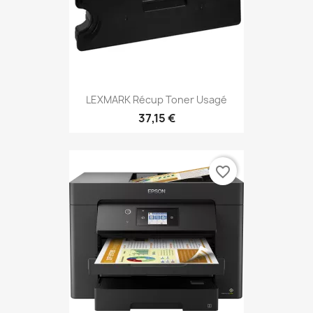
LEXMARK Récup Toner Usagé
37,15 €
favorite_border