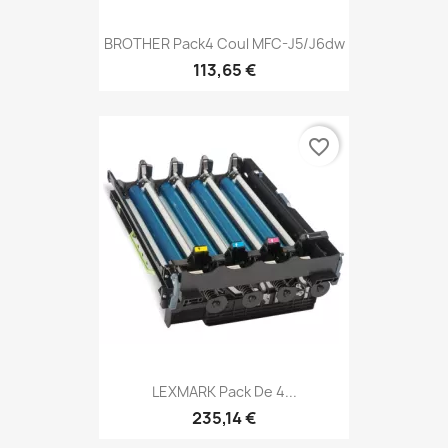
BROTHER Pack4 Coul MFC-J5/J6dw
113,65 €
favorite_border
LEXMARK Pack De 4...
235,14 €