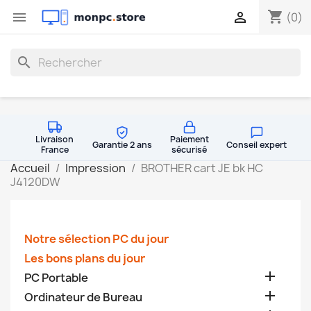
shopping_cart


(0)
search
Livraison
Paiement
Garantie 2 ans
Conseil expert
France
sécurisé
Accueil
Impression
BROTHER cart JE bk HC
J4120DW
Notre sélection PC du jour
Les bons plans du jour

PC Portable

Ordinateur de Bureau