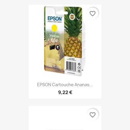
favorite_border
EPSON Cartouche Ananas...
9,22 €
favorite_border