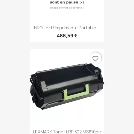
BROTHER Imprimante Portable...
488,59 €
favorite_border
LEXMARK Toner LRP 522 MS810de