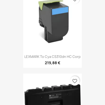
LEXMARK To Cya CS310dn HC Corp
219,88 €
favorite_border