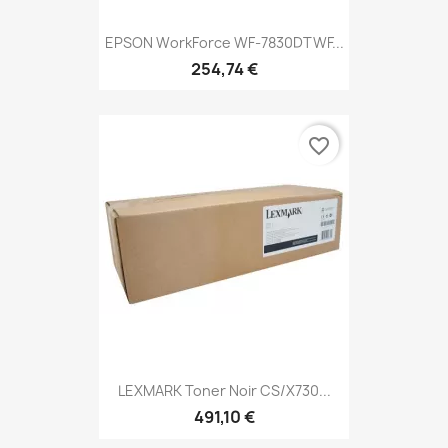
EPSON WorkForce WF-7830DTWF...
254,74 €
favorite_border
LEXMARK Toner Noir CS/X730...
491,10 €