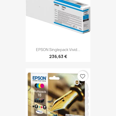
EPSON Singlepack Vivid...
236,63 €
favorite_border