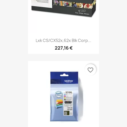
Lxk CS/CX52x,62x Blk Corp...
227,16 €
favorite_border