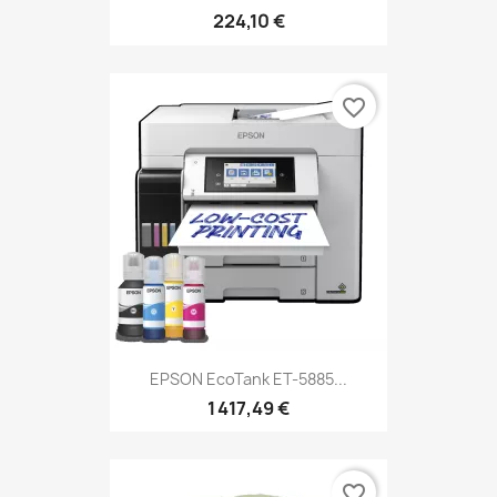
224,10 €
favorite_border
EPSON EcoTank ET-5885...
1 417,49 €
favorite_border