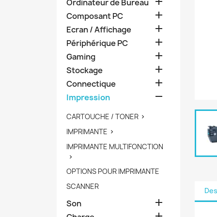

Ordinateur de Bureau

Composant PC

Ecran / Affichage

Périphérique PC

Gaming

Stockage

Connectique

Impression
CARTOUCHE / TONER

IMPRIMANTE

IMPRIMANTE MULTIFONCTION

OPTIONS POUR IMPRIMANTE
SCANNER
Des

Son

Charge