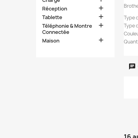
Brothe

Réception

Tablette
Type 

Téléphonie & Montre
Type d
Connectée
Couleu

Maison
Quanti
16 a