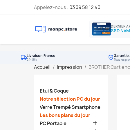
Appelez-nous :
03 39 58 12 40
DERNIER A
Livraison France
Garantie 
24-48h
Tous les pro
Accueil
Impression
BROTHER Cart enc
Etui & Coque
Notre sélection PC du jour
Verre Trempé Smartphone
Les bons plans du jour

PC Portable