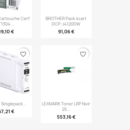
erçu rapide
Aperçu rapide

artouche Cerf
BROTHER Pack 4cart
T1304...
DCP-J4120DW
19,10 €
91,06 €
favorite_border
favorite_border
erçu rapide
Aperçu rapide

Singlepack...
LEXMARK Toner LRP Noir
25...
67,21 €
553,16 €