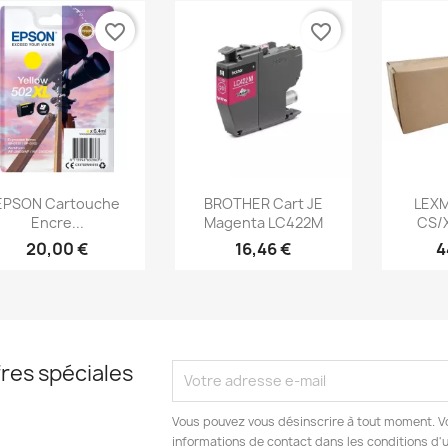
favorite_border
favorite_border
Aperçu rapide
Aperçu rapide
Ap



EPSON Cartouche
BROTHER Cart JE
LEXM
Encre...
Magenta LC422M
CS/X
20,00 €
16,46 €
4
res spéciales
Vous pouvez vous désinscrire à tout moment. V
informations de contact dans les conditions d'ut