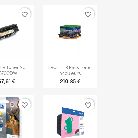
favorite_border
favorite_border
erçu rapide
Aperçu rapide

R Toner Noir
BROTHER Pack Toner
570CDW
4couleurs
67,61 €
210,85 €
favorite_border
favorite_border