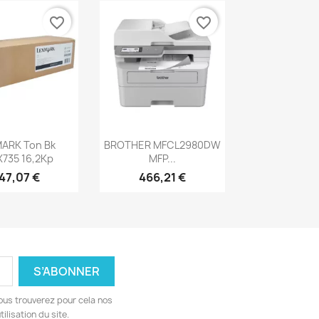
favorite_border
favorite_border
erçu rapide
Aperçu rapide

ARK Ton Bk
BROTHER MFCL2980DW
735 16,2Kp
MFP...
47,07 €
466,21 €
ous trouverez pour cela nos
ilisation du site.