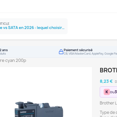
RTICLE
SSD NVMe vs SATA en 2026 : lequel choisir ?
2 ans
Paiement sécurisé
duits
CB, VISA/MasterCard, ApplePay, Google Pa
re cyan 200p
BROT
8,23 €
D
K
ou
3
Brother L
Type de 