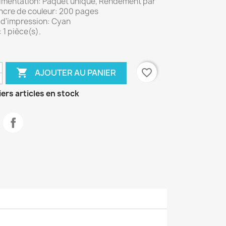
limentation: Paquet unique, Rendement par
ncre de couleur: 200 pages
 d'impression: Cyan
 1 pièce(s).

favorite_border
AJOUTER AU PANIER
ers articles en stock