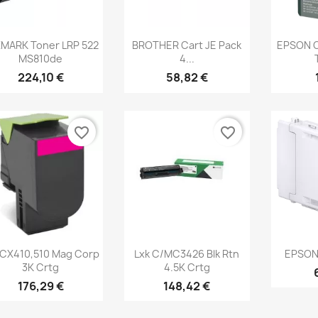
Aperçu rapide
Aperçu rapide
Ap



MARK Toner LRP 522
BROTHER Cart JE Pack
EPSON C
MS810de
4...
224,10 €
58,82 €
favorite_border
favorite_border
Aperçu rapide
Aperçu rapide
Ap



 CX410,510 Mag Corp
Lxk C/MC3426 Blk Rtn
EPSON 
3K Crtg
4.5K Crtg
176,29 €
148,42 €