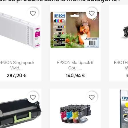
favorite_border
favorite_border
Aperçu rapide
Aperçu rapide
Ap



EPSON Singlepack
EPSON Multipack 6
BROTHE
Vivid...
Coul....
4
287,20 €
140,94 €
favorite_border
favorite_border