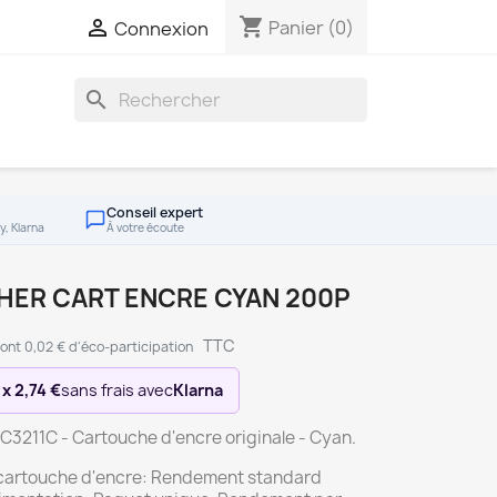
shopping_cart

Panier
(0)
Connexion
search
Conseil expert
y, Klarna
À votre écoute
HER CART ENCRE CYAN 200P
TTC
ont 0,02 € d'éco-participation
 x 2,74 €
sans frais avec
Klarna
C3211C - Cartouche d'encre originale - Cyan.
cartouche d'encre: Rendement standard