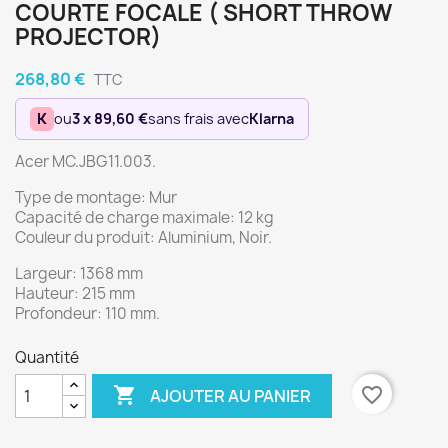
COURTE FOCALE ( SHORT THROW
PROJECTOR)
268,80 €
TTC
K
ou
3 x 89,60 €
sans frais avec
Klarna
Acer MC.JBG11.003.
Type de montage: Mur
Capacité de charge maximale: 12 kg
Couleur du produit: Aluminium, Noir.
Largeur: 1368 mm
Hauteur: 215 mm
Profondeur: 110 mm.
Quantité

favorite_border
AJOUTER AU PANIER