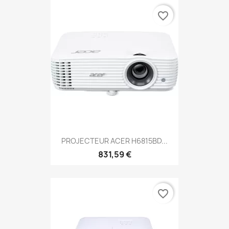
favorite_border
PROJECTEUR ACER H6815BD...
831,59 €
favorite_border