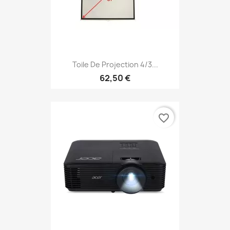
Toile De Projection 4/3...
62,50 €
favorite_border