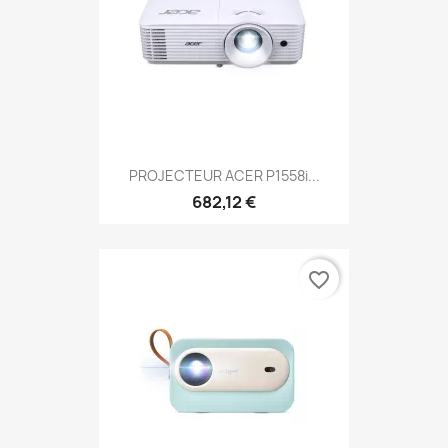
PROJECTEUR ACER P1558i...
682,12 €
favorite_border