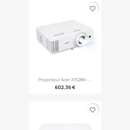
favorite_border
Projecteur Acer X1528Ki -...
602,36 €
favorite_border