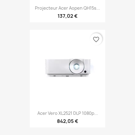
Projecteur Acer Aopen QH15s...
137,02 €
favorite_border
Acer Vero XL2521 DLP 1080p...
842,05 €