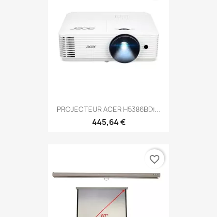
PROJECTEUR ACER H5386BDi...
445,64 €
favorite_border