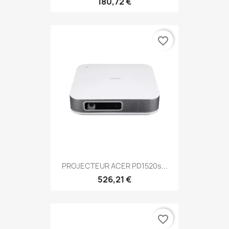
180,72 €
favorite_border
PROJECTEUR ACER PD1520s...
526,21 €
favorite_border