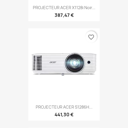
PROJECTEUR ACER X1128i Noir...
387,47 €
favorite_border
PROJECTEUR ACER S1286H...
441,30 €