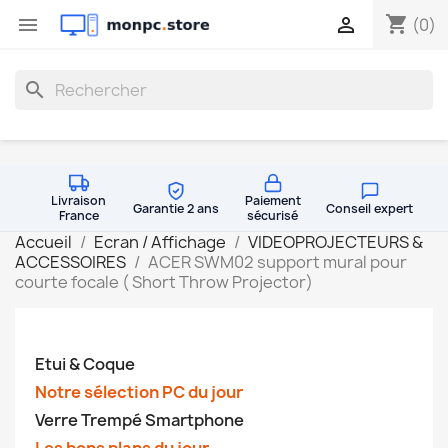
shopping_cart


(0)
search
Livraison
Paiement
Garantie 2 ans
Conseil expert
France
sécurisé
Accueil
Ecran / Affichage
VIDEOPROJECTEURS &
ACCESSOIRES
ACER SWM02 support mural pour
courte focale ( Short Throw Projector)
Etui & Coque
Notre sélection PC du jour
Verre Trempé Smartphone