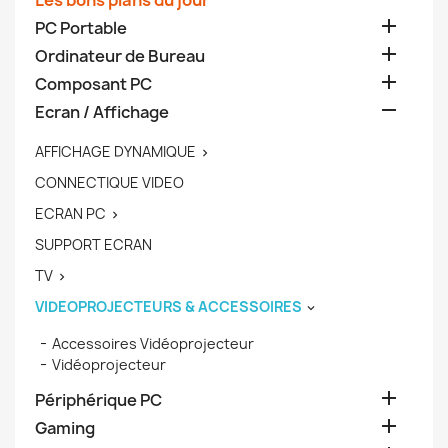
Les bons plans du jour

PC Portable

Ordinateur de Bureau

Composant PC

Ecran / Affichage
AFFICHAGE DYNAMIQUE

CONNECTIQUE VIDEO
ECRAN PC

SUPPORT ECRAN
TV

VIDEOPROJECTEURS & ACCESSOIRES

Accessoires Vidéoprojecteur
Vidéoprojecteur

Périphérique PC

Gaming