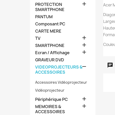

PROTECTION
Acer 
SMARTPHONE
Diagon
PANTUM
Largeu
Composant PC
Hauteu
CARTE MERE
Format

TV

Couleu
SMARTPHONE

Ecran / Affichage
GRAVEUR DVD

VIDEOPROJECTEURS &
ACCESSOIRES
Accessoires Vidéoprojecteur
Vidéoprojecteur

Périphérique PC

MEMOIRES &
ACCESSOIRES