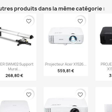
utres produits dans la même catégorie :
favorite_border
favorite_border
Aperçu rapide
Aperçu rapide
Ap



ER SWM02 Support
Projecteur Acer X1526...
PROJE
Mural...
X11
559,81 €
268,80 €
3
favorite_border
favorite_border