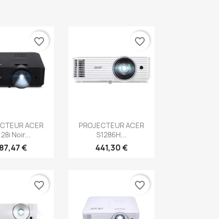
favorite_border
favorite_border
erçu rapide
Aperçu rapide

CTEUR ACER
PROJECTEUR ACER
28i Noir...
S1286H...
87,47 €
441,30 €
favorite_border
favorite_border