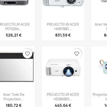
Aperçu rapide
Aperçu rapide
Ap



ROJECTEUR ACER
PROJECTEUR ACER
Acer Ve
PD1520s...
H6815BD...
526,21 €
831,59 €
8
favorite_border
favorite_border
Aperçu rapide
Aperçu rapide
Ap



Acer Toile De
PROJECTEUR ACER
Project
Projection...
H5386BDi...
180,72 €
445,64 €
1