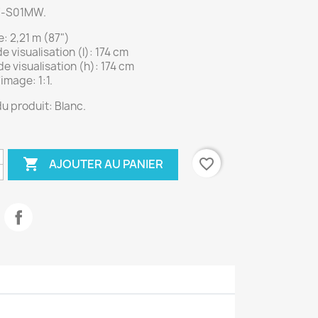
7-S01MW.
: 2,21 m (87")
e visualisation (l): 174 cm
e visualisation (h): 174 cm
image: 1:1.
u produit: Blanc.

favorite_border
AJOUTER AU PANIER