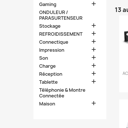

Gaming
13 a
ONDULEUR /
PARASURTENSEUR

Stockage

REFROIDISSEMENT

Connectique

Impression

Son

Charge

AC
Réception

Tablette
Téléphonie & Montre
Connectée

Maison