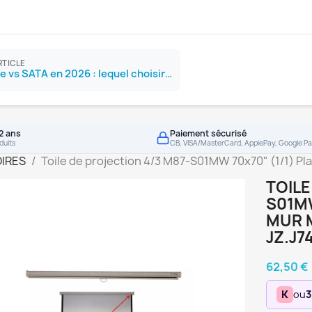
RTICLE
SSD NVMe vs SATA en 2026 : lequel choisir ?
2 ans
Paiement sécurisé
duits
CB, VISA/MasterCard, ApplePay, Google Pa
IRES
Toile de projection 4/3 M87-S01MW 70x70" (1/1) P
TOILE
S01MW
MUR 
JZ.J7
62,50 €
K
ou
3