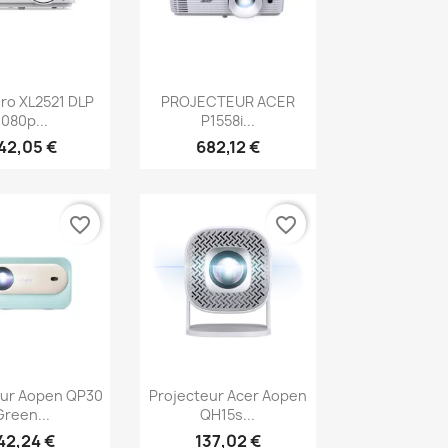
erçu rapide
Aperçu rapide

ro XL2521 DLP
PROJECTEUR ACER
1080p...
P1558i...
42,05 €
682,12 €
favorite_border
favorite_border
erçu rapide
Aperçu rapide

eur Aopen QP30
Projecteur Acer Aopen
Green...
QH15s...
42,24 €
137,02 €