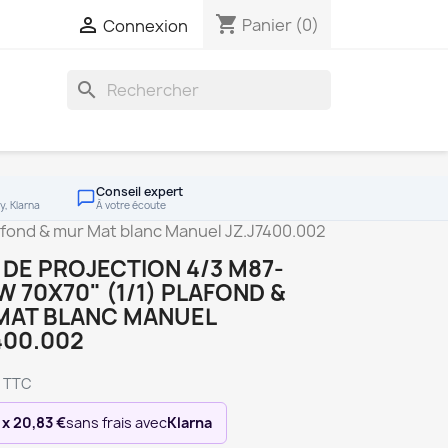
shopping_cart

Panier
(0)
Connexion
search
Conseil expert
y, Klarna
À votre écoute
lafond & mur Mat blanc Manuel JZ.J7400.002
 DE PROJECTION 4/3 M87-
 70X70" (1/1) PLAFOND &
MAT BLANC MANUEL
400.002
TTC
 x 20,83 €
sans frais avec
Klarna