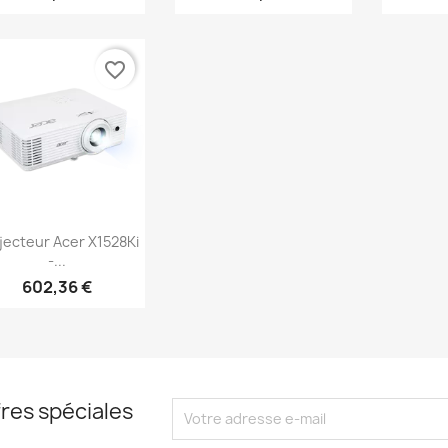
favorite_border
Aperçu rapide

jecteur Acer X1528Ki
-...
602,36 €
res spéciales