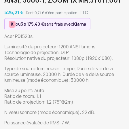
ANSI, 5000:1, ZOOM 1X MR.JY611.001
526,21 €
TTC
Dont 0,71 € d'éco-participation
K
ou
3 x 175,40 €
sans frais avec
Klarna
Acer PD1520s.
Luminosité du projecteur: 1200 ANSI lumens
Technologie de projection: DLP
Résolution native du projecteur: 1080p (1920x1080).
Type de source lumineuse: Lampe, Durée de vie de la
source lumineuse: 20000 h, Durée de vie de la source
lumineuse (mode économique): 30000 h.
Mise au point: Auto
Ratio de zoom: 1:1
Ratio de projection: 1.2 (75"@2m).
Niveau sonnore (mode économique): 22 dB.
Puissance évaluée de RMS: 7 W.