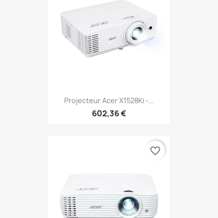
Projecteur Acer X1528Ki -...
602,36 €
favorite_border