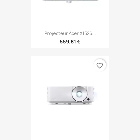
Projecteur Acer X1526...
559,81 €
favorite_border