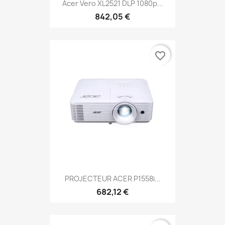
Acer Vero XL2521 DLP 1080p...
842,05 €
favorite_border
PROJECTEUR ACER P1558i...
682,12 €