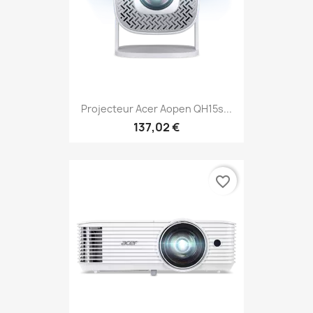
Projecteur Acer Aopen QH15s...
137,02 €
favorite_border