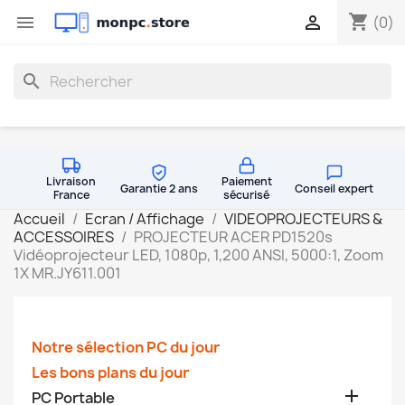
shopping_cart


(0)
search
Livraison
Paiement
Garantie 2 ans
Conseil expert
France
sécurisé
Accueil
Ecran / Affichage
VIDEOPROJECTEURS &
ACCESSOIRES
PROJECTEUR ACER PD1520s
Vidéoprojecteur LED, 1080p, 1,200 ANSI, 5000:1, Zoom
1X MR.JY611.001
Notre sélection PC du jour
Les bons plans du jour

PC Portable