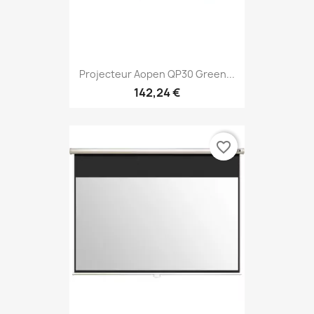
Projecteur Aopen QP30 Green...
142,24 €
favorite_border