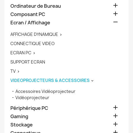

Ordinateur de Bureau

Composant PC

Ecran / Affichage
AFFICHAGE DYNAMIQUE

CONNECTIQUE VIDEO
ECRAN PC

SUPPORT ECRAN
TV

VIDEOPROJECTEURS & ACCESSOIRES

Accessoires Vidéoprojecteur
Vidéoprojecteur

Périphérique PC

Gaming

Stockage
