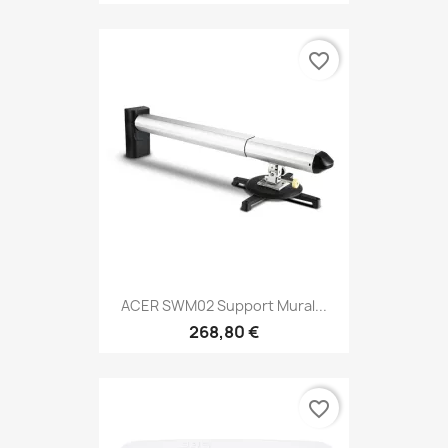
favorite_border
ACER SWM02 Support Mural...
268,80 €
favorite_border