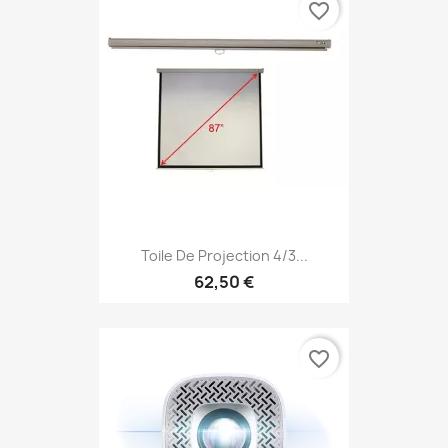
favorite_border
Toile De Projection 4/3...
62,50 €
favorite_border