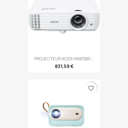
PROJECTEUR ACER H6815BD...
831,59 €
favorite_border