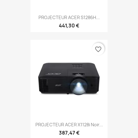
PROJECTEUR ACER S1286H...
441,30 €
favorite_border
PROJECTEUR ACER X1128i Noir...
387,47 €