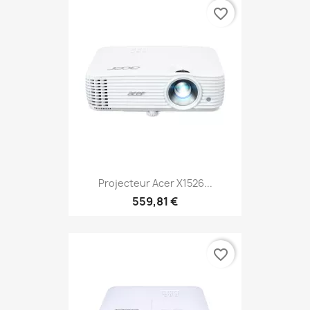
favorite_border
Projecteur Acer X1526...
559,81 €
favorite_border