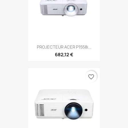
PROJECTEUR ACER P1558i...
682,12 €
favorite_border