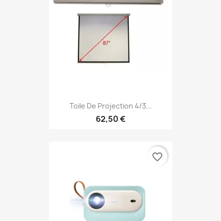
Toile De Projection 4/3...
62,50 €
favorite_border