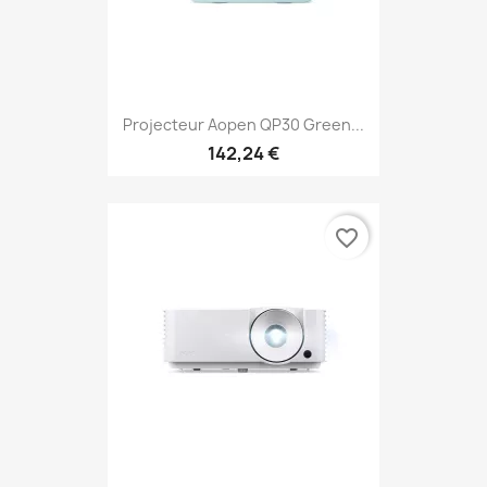
Projecteur Aopen QP30 Green...
142,24 €
favorite_border