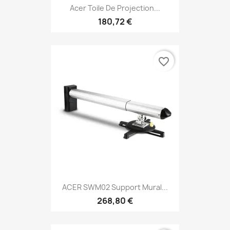
Acer Toile De Projection...
180,72 €
favorite_border
ACER SWM02 Support Mural...
268,80 €