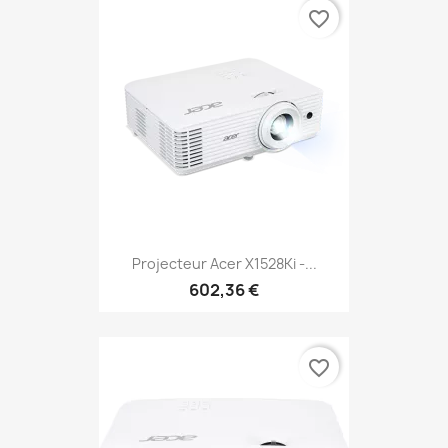
favorite_border
Projecteur Acer X1528Ki -...
602,36 €
favorite_border