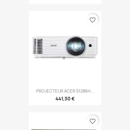
favorite_border
PROJECTEUR ACER S1286H...
441,30 €
favorite_border