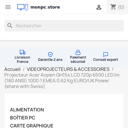
shopping_cart


(0)
search
Livraison
Paiement
Garantie 2 ans
Conseil expert
France
sécurisé
Accueil
VIDEOPROJECTEURS & ACCESSOIRES
Projecteur Acer Aopen QH15s LCD 720p 6500 LED lm
(180 ANSI) 1000:1 EMEA 0.62 Kg EURO/UK Power
(share with Swiss)
ALIMENTATION
BOÎTIER PC
CARTE GRAPHIQUE