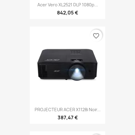
Acer Vero XL2521 DLP 1080p...
842,05 €
favorite_border
PROJECTEUR ACER X1128i Noir...
387,47 €