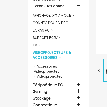

Ecran / Affichage
AFFICHAGE DYNAMIQUE

CONNECTIQUE VIDEO
ECRAN PC

SUPPORT ECRAN
TV

VIDEOPROJECTEURS &
ACCESSOIRES

Accessoires

Vidéoprojecteur
Vidéoprojecteur

Périphérique PC

Gaming

Stockage

Connectique