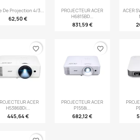
Aperçu rapide
Aperçu rapide
Ap



e De Projection 4/3...
PROJECTEUR ACER
ACER S
H6815BD...
62,50 €
831,59 €
2
favorite_border
favorite_border
Aperçu rapide
Aperçu rapide
Ap



ROJECTEUR ACER
PROJECTEUR ACER
PROJE
H5386BDi...
P1558i...
P
445,64 €
682,12 €
5