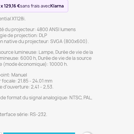
 x 129,16 €
sans frais avec
Klarna
ntial X1128i.
té du projecteur: 4800 ANSI lumens
gie de projection: DLP
on native du projecteur: SVGA (800x600).
source lumineuse: Lampe, Durée de vie de la
mineuse: 6000 h, Durée de vie de la source
e (mode économique): 10000 h.
point: Manuel
focale: 21.85 - 24.01 mm
 d'ouverture: 2,41 - 2,53.
de format du signal analogique: NTSC, PAL,
terface série: RS-232.