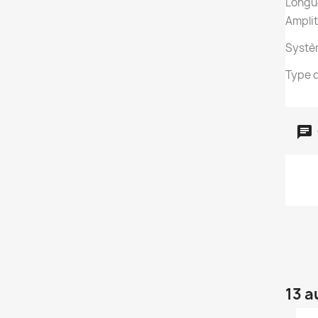
Longue
Amplit
Systèm
Type d
13 a