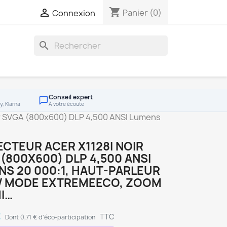
shopping_cart

Panier
(0)
Connexion
search
Conseil expert
y, Klarna
À votre écoute
 SVGA (800x600) DLP 4,500 ANSI Lumens
CTEUR ACER X1128I NOIR
(800X600) DLP 4,500 ANSI
S 20 000:1, HAUT-PARLEUR
W MODE EXTREMEECO, ZOOM
I…
€
TTC
Dont 0,71 € d'éco-participation