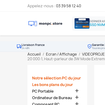
Appelez-nous :
03 39 58 12 40
DERNIER A
Livraison France
Garantie 
24-48h
Tous les pro
Accueil
Ecran / Affichage
VIDEOPROJE
20 000:1, Haut-parleur de 3W Mode Extre
Notre sélection PC du jour
Les bons plans du jour

PC Portable

Ordinateur de Bureau

Composant PC