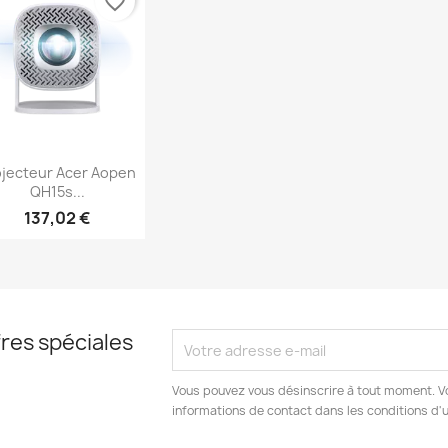
favorite_border
Aperçu rapide

ojecteur Acer Aopen
QH15s...
137,02 €
res spéciales
Vous pouvez vous désinscrire à tout moment. V
informations de contact dans les conditions d'ut