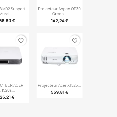
erçu rapide
Aperçu rapide

WM02 Support
Projecteur Aopen QP30
Mural...
Green...
68,80 €
142,24 €
favorite_border
favorite_border
erçu rapide
Aperçu rapide

CTEUR ACER
Projecteur Acer X1526...
D1520s...
559,81 €
26,21 €