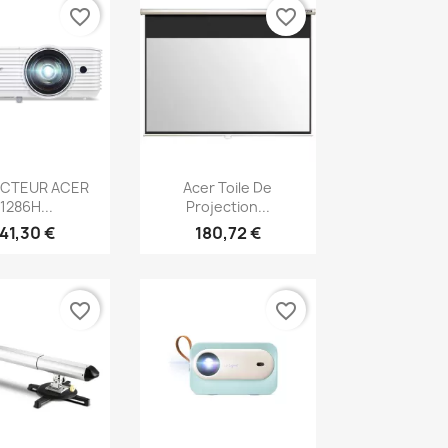
favorite_border
favorite_border
erçu rapide
Aperçu rapide

CTEUR ACER
Acer Toile De
1286H...
Projection...
41,30 €
180,72 €
favorite_border
favorite_border