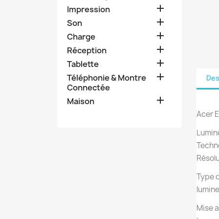

Impression

Son

Charge

Réception

Tablette

Téléphonie & Montre
Des
Connectée

Maison
Acer E
Lumino
Techno
Résolu
Type d
lumin
Mise a