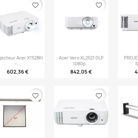
favorite_border
favorite_border
Aperçu rapide
Aperçu rapide
Ap



jecteur Acer X1528Ki
Acer Vero XL2521 DLP
PROJE
-...
1080p...
S
602,36 €
842,05 €
4
favorite_border
favorite_border