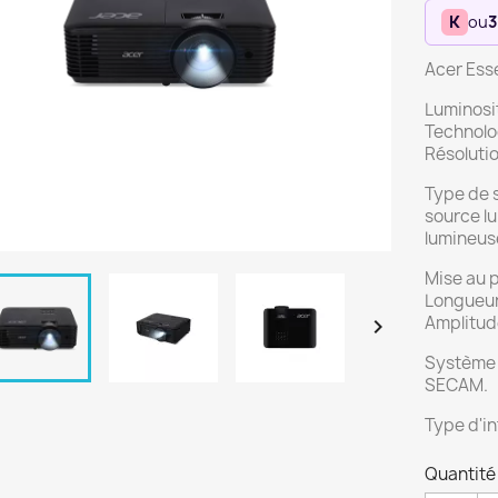
K
ou
3
Acer Esse
Luminosi
Technolo
Résoluti
Type de 
source lu
lumineus
Mise au 
Longueur 
Amplitude

Système 
SECAM.
Type d'in
Quantité