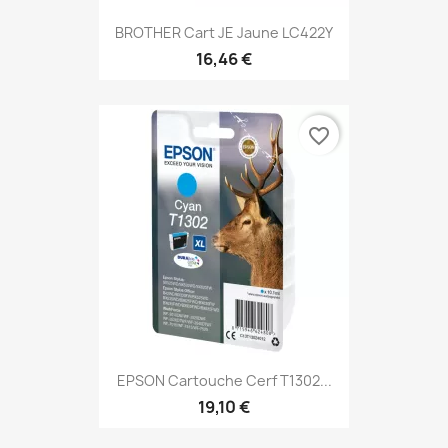
BROTHER Cart JE Jaune LC422Y
16,46 €
favorite_border
EPSON Cartouche Cerf T1302...
19,10 €