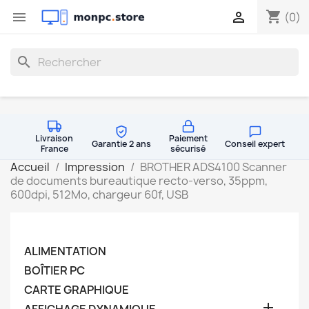
shopping_cart


(0)
search
Livraison
Paiement
Garantie 2 ans
Conseil expert
France
sécurisé
Accueil
Impression
BROTHER ADS4100 Scanner
de documents bureautique recto-verso, 35ppm,
600dpi, 512Mo, chargeur 60f, USB
ALIMENTATION
BOÎTIER PC
CARTE GRAPHIQUE
