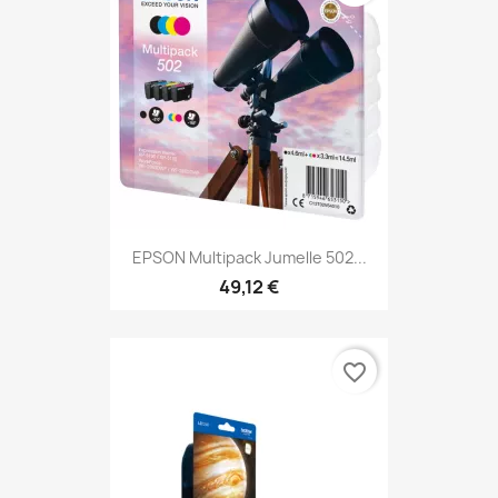
EPSON Multipack Jumelle 502...
49,12 €
favorite_border