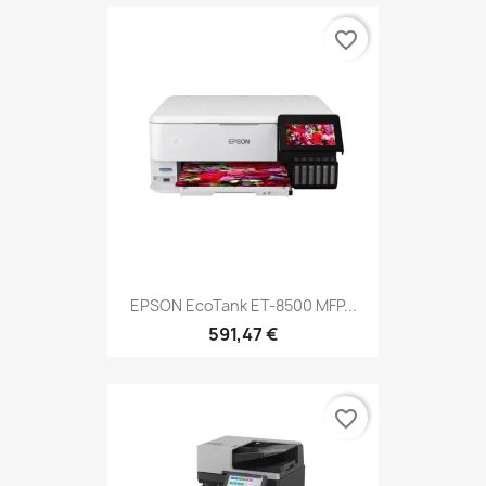
favorite_border
EPSON EcoTank ET-8500 MFP...
591,47 €
favorite_border