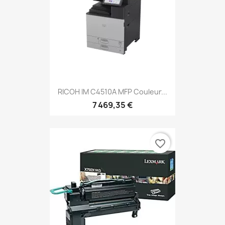
RICOH IM C4510A MFP Couleur...
7 469,35 €
favorite_border