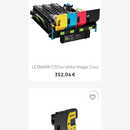
LEXMARK CS7xx Unite Image Coul
352,04 €
favorite_border