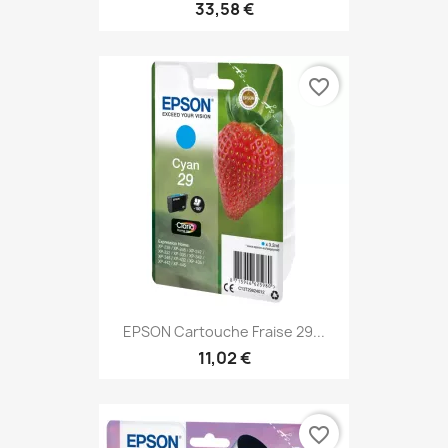
33,58 €
favorite_border
EPSON Cartouche Fraise 29...
11,02 €
favorite_border