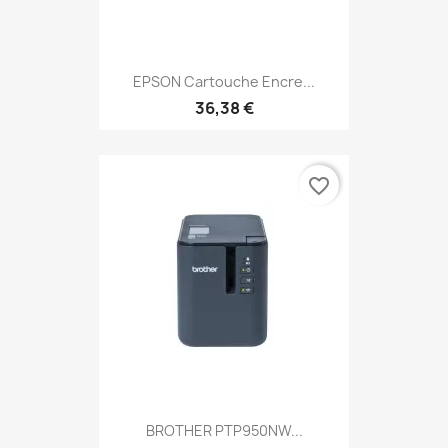
EPSON Cartouche Encre...
36,38 €
favorite_border
BROTHER PTP950NW...