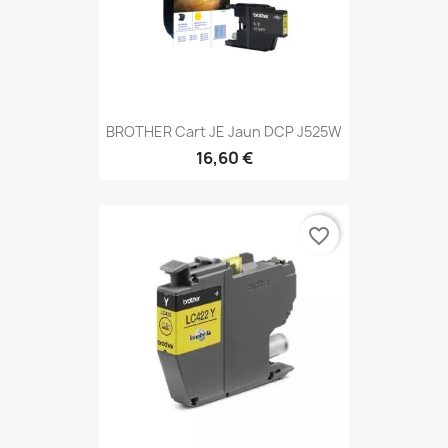
BROTHER Cart JE Jaun DCP J525W
16,60 €
favorite_border