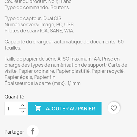
Couleur du produit: Noir, Blanc
Type de commande: Boutons.
Type de capteur: Dual CIS
Numériser vers: Image, PC, USB
Pilotes de scan: ICA, SANE, WIA.
Capacité du chargeur automatique de documents: 60
feuilles.
Taille de papier de série A ISO maximum: A4, Prise en
charge des types de numérisation de support: Carte de
visite, Papier ordinaire, Papier plastifié, Papier recyclé,
Papier épais, Papier fin
Épaisseur de la carte (max): 1,1 mm.
Quantité

favorite_border
AJOUTER AU PANIER
Partager