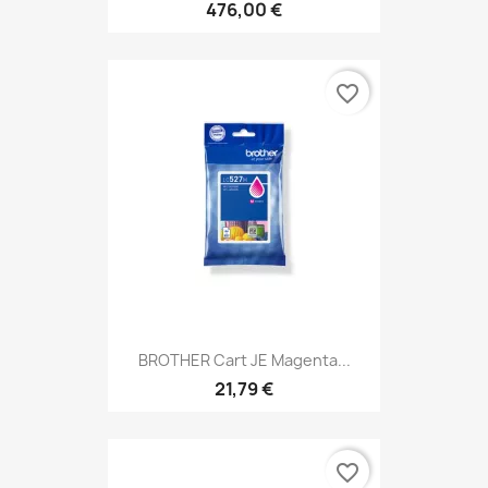
476,00 €
favorite_border
BROTHER Cart JE Magenta...
21,79 €
favorite_border