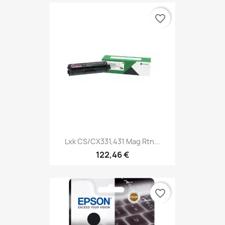
favorite_border
Lxk CS/CX331,431 Mag Rtn...
122,46 €
favorite_border