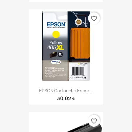
favorite_border
EPSON Cartouche Encre...
30,02 €
favorite_border