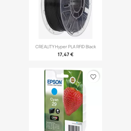
CREALITY Hyper PLA RFID Black
17,47 €
favorite_border