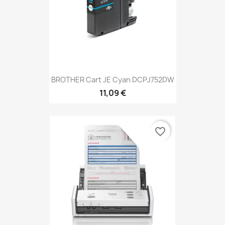
BROTHER Cart JE Cyan DCPJ752DW
11,09 €
favorite_border