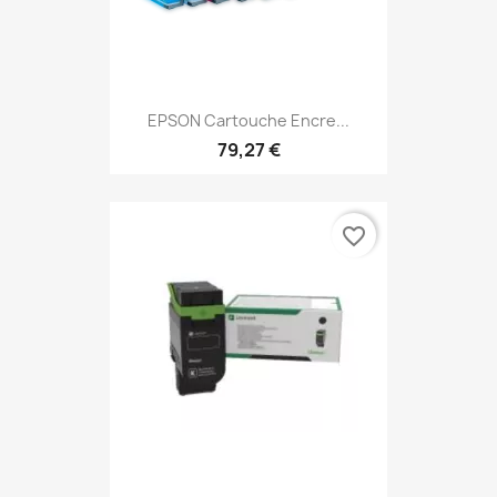
EPSON Cartouche Encre...
79,27 €
favorite_border