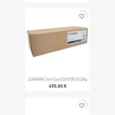
favorite_border
LEXMARK Ton Cya CS/X735 16,2Kp
435,65 €
favorite_border