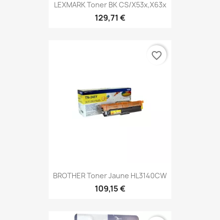
LEXMARK Toner BK CS/X53x,X63x
129,71 €
favorite_border
BROTHER Toner Jaune HL3140CW
109,15 €