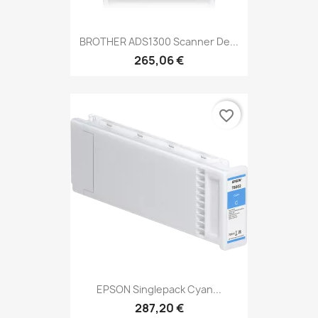
BROTHER ADS1300 Scanner De...
265,06 €
favorite_border
EPSON Singlepack Cyan...
287,20 €