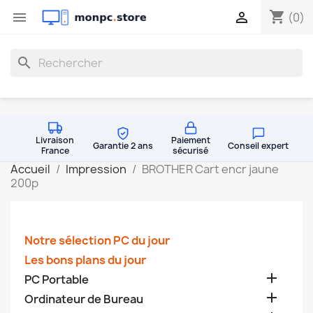
shopping_cart


(0)
search
Livraison
Paiement
Garantie 2 ans
Conseil expert
France
sécurisé
Accueil
Impression
BROTHER Cart encr jaune
200p
Notre sélection PC du jour
Les bons plans du jour

PC Portable

Ordinateur de Bureau