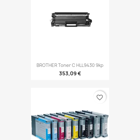
BROTHER Toner C HLL9430 9kp
353,09 €
favorite_border