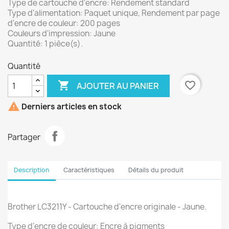
Type de cartouche d'encre: Rendement standard
Type d'alimentation: Paquet unique, Rendement par page
d'encre de couleur: 200 pages
Couleurs d'impression: Jaune
Quantité: 1 pièce(s).
Quantité

favorite_border
AJOUTER AU PANIER

Derniers articles en stock
Partager
Description
Caractéristiques
Détails du produit
Brother LC3211Y - Cartouche d'encre originale - Jaune.
Type d’encre de couleur: Encre à pigments