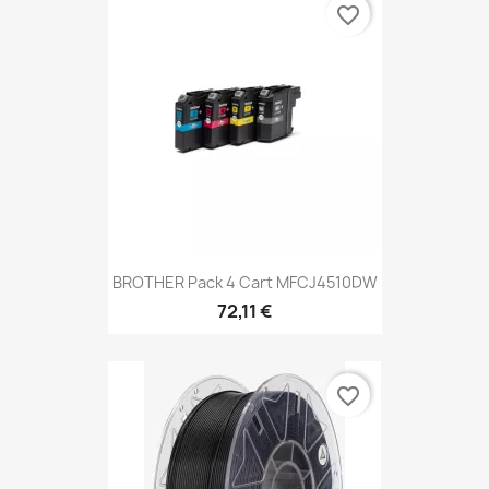
favorite_border
BROTHER Pack 4 Cart MFCJ4510DW
72,11 €
favorite_border