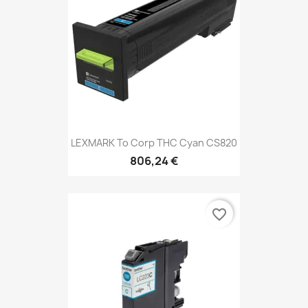
LEXMARK To Corp THC Cyan CS820
806,24 €
favorite_border