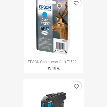
favorite_border
EPSON Cartouche Cerf T1302...
19,10 €
favorite_border