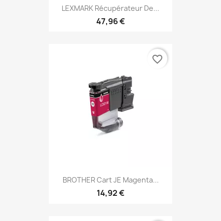
LEXMARK Récupérateur De...
47,96 €
favorite_border
BROTHER Cart JE Magenta...
14,92 €