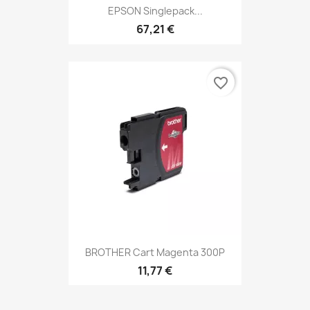
EPSON Singlepack...
67,21 €
favorite_border
BROTHER Cart Magenta 300P
11,77 €