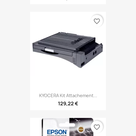
favorite_border
KYOCERA Kit Attachement...
129,22 €
favorite_border