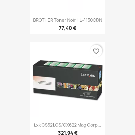
BROTHER Toner Noir HL-4150CDN
77,40 €
favorite_border
Lxk CS521,CS/CX622 Mag Corp...
321,94 €