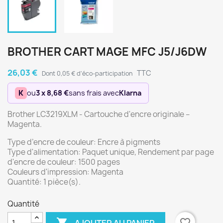
BROTHER CART MAGE MFC J5/J6DW
26,03 €
TTC
Dont 0,05 € d'éco-participation
K
ou
3 x 8,68 €
sans frais avec
Klarna
Brother LC3219XLM - Cartouche d'encre originale –
Magenta.
Type d’encre de couleur: Encre à pigments
Type d'alimentation: Paquet unique, Rendement par page
d'encre de couleur: 1500 pages
Couleurs d'impression: Magenta
Quantité: 1 pièce(s).
Quantité

favorite_border
AJOUTER AU PANIER