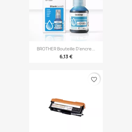
BROTHER Bouteille D'encre...
6,13 €
favorite_border