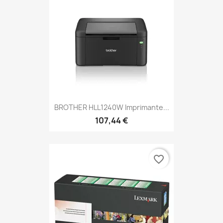
BROTHER HLL1240W Imprimante...
107,44 €
favorite_border