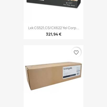
Lxk CS521,CS/CX622 Yel Corp...
321,94 €
favorite_border