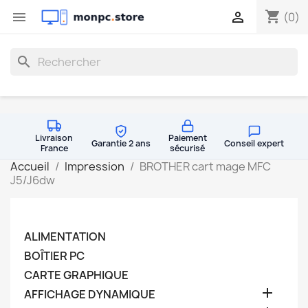
shopping_cart


(0)
search
Livraison
Paiement
Garantie 2 ans
Conseil expert
France
sécurisé
Accueil
Impression
BROTHER cart mage MFC
J5/J6dw
ALIMENTATION
BOÎTIER PC
CARTE GRAPHIQUE

AFFICHAGE DYNAMIQUE