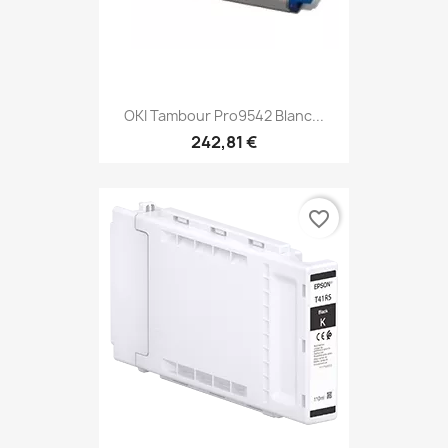
OKI Tambour Pro9542 Blanc...
242,81 €
favorite_border