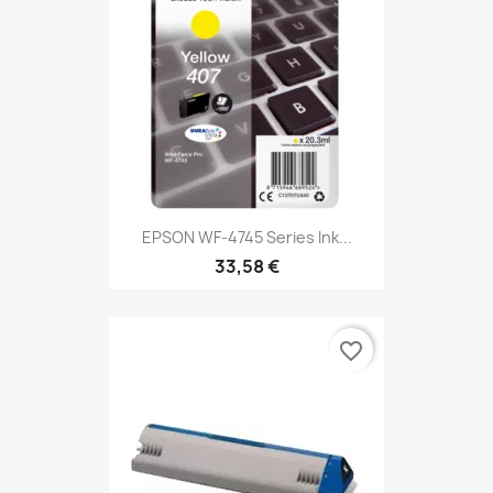
EPSON WF-4745 Series Ink...
33,58 €
favorite_border