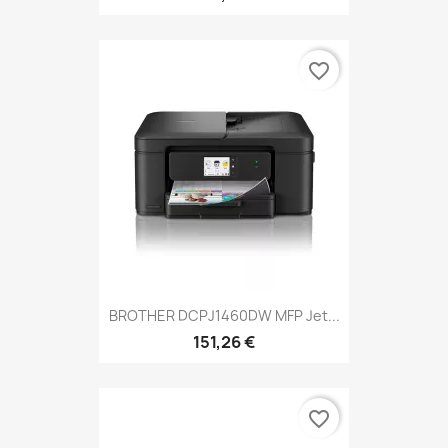
favorite_border
BROTHER DCPJ1460DW MFP Jet...
151,26 €
favorite_border