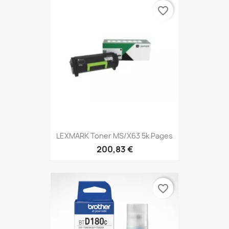
favorite_border
LEXMARK Toner MS/X63 5k Pages
200,83 €
favorite_border