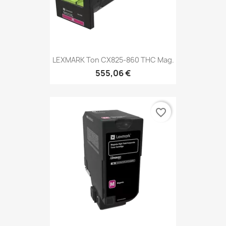
LEXMARK Ton CX825-860 THC Mag.
555,06 €
favorite_border