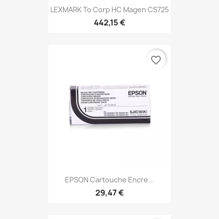
LEXMARK To Corp HC Magen CS725
442,15 €
favorite_border
EPSON Cartouche Encre...
29,47 €