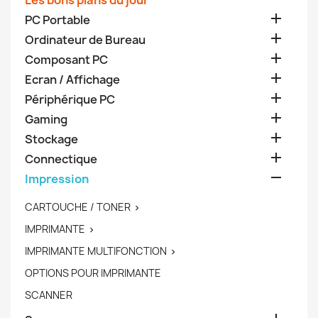
Les bons plans du jour

PC Portable

Ordinateur de Bureau

Composant PC

Ecran / Affichage

Périphérique PC

Gaming

Stockage

Connectique

Impression
CARTOUCHE / TONER

IMPRIMANTE

IMPRIMANTE MULTIFONCTION

OPTIONS POUR IMPRIMANTE
SCANNER