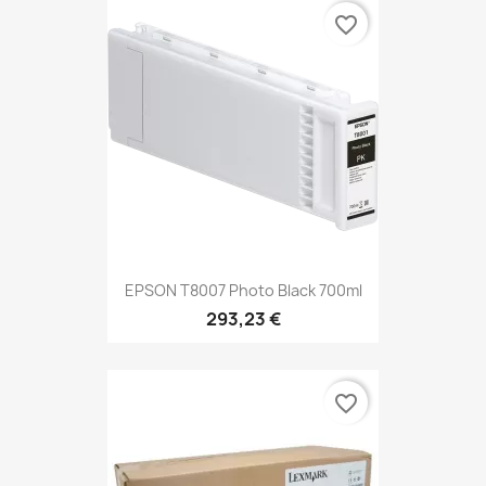
favorite_border
EPSON T8007 Photo Black 700ml
293,23 €
favorite_border