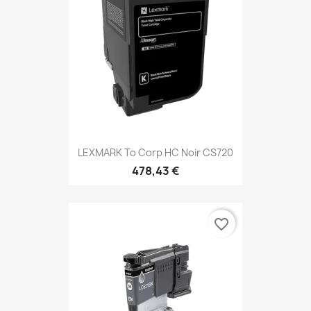
LEXMARK To Corp HC Noir CS720
478,43 €
favorite_border