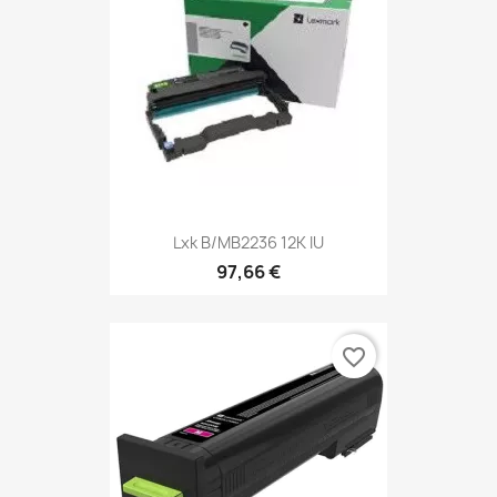
Lxk B/MB2236 12K IU
97,66 €
favorite_border