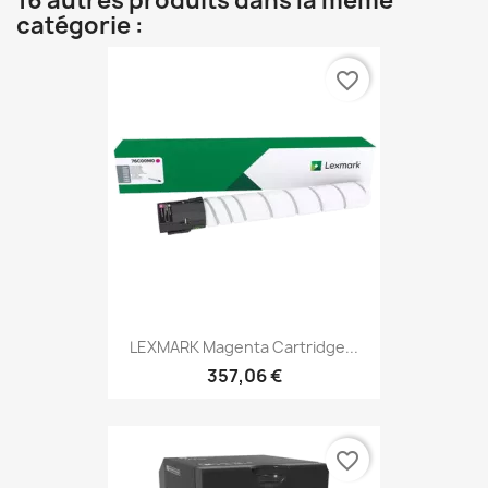
16 autres produits dans la même
catégorie :
favorite_border
LEXMARK Magenta Cartridge...
357,06 €
favorite_border