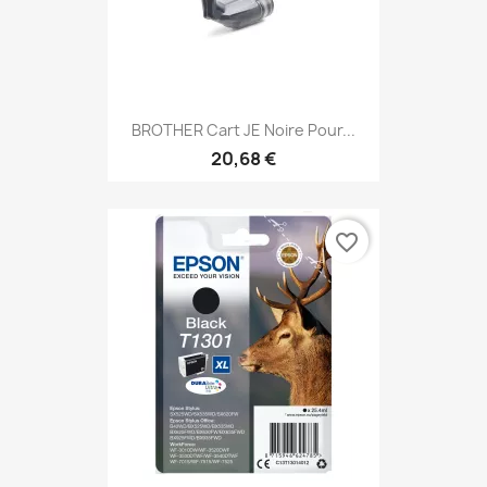
BROTHER Cart JE Noire Pour...
20,68 €
favorite_border