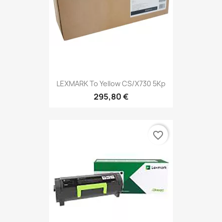
LEXMARK To Yellow CS/X730 5Kp
295,80 €
favorite_border