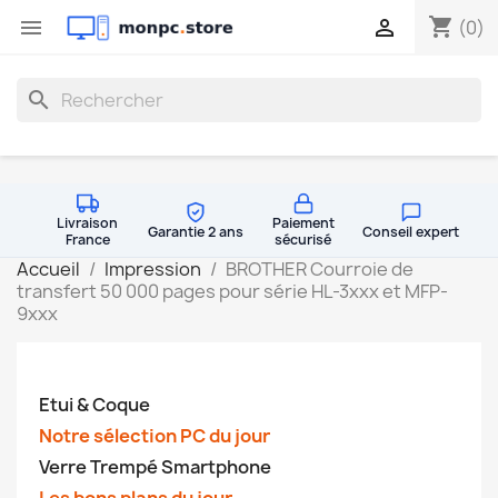
shopping_cart


(0)
search
Livraison
Paiement
Garantie 2 ans
Conseil expert
France
sécurisé
Accueil
Impression
BROTHER Courroie de
transfert 50 000 pages pour série HL-3xxx et MFP-
9xxx
Etui & Coque
Notre sélection PC du jour
Verre Trempé Smartphone