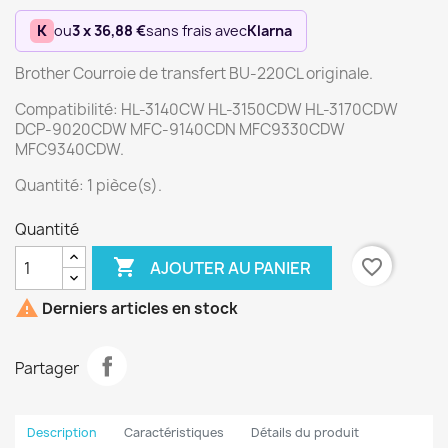
K
ou
3 x 36,88 €
sans frais avec
Klarna
Brother Courroie de transfert BU-220CL originale.
Compatibilité: HL-3140CW HL-3150CDW HL-3170CDW
DCP-9020CDW MFC-9140CDN MFC9330CDW
MFC9340CDW.
Quantité: 1 pièce(s).
Quantité

favorite_border
AJOUTER AU PANIER

Derniers articles en stock
Partager
Description
Caractéristiques
Détails du produit