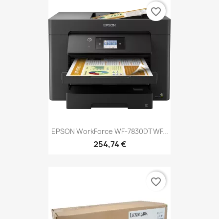
favorite_border
EPSON WorkForce WF-7830DTWF...
254,74 €
favorite_border