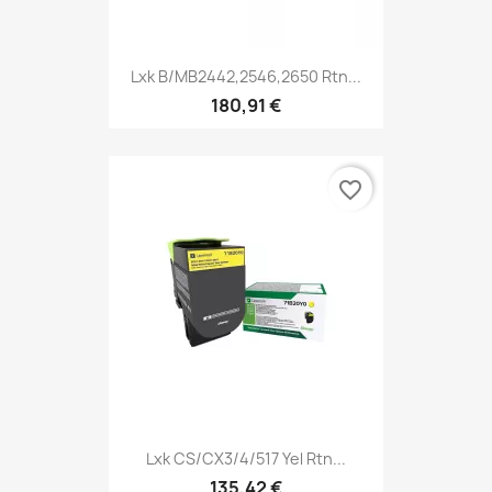
Lxk B/MB2442,2546,2650 Rtn...
180,91 €
favorite_border
Lxk CS/CX3/4/517 Yel Rtn...
135,42 €