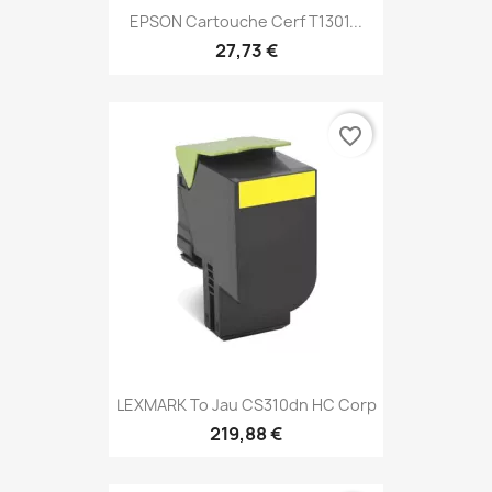
EPSON Cartouche Cerf T1301...
27,73 €
favorite_border
LEXMARK To Jau CS310dn HC Corp
219,88 €