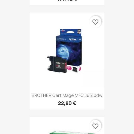
favorite_border
BROTHER Cart Mage MFC J6510dw
22,80 €
favorite_border