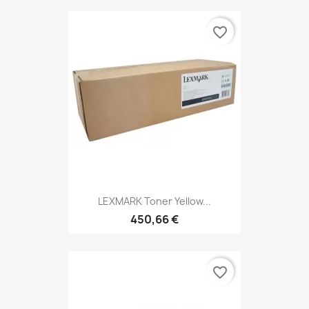
favorite_border
LEXMARK Toner Yellow...
450,66 €
favorite_border