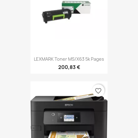
LEXMARK Toner MS/X63 5k Pages
200,83 €
favorite_border