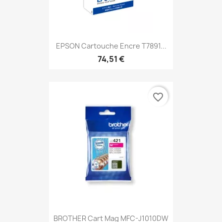
EPSON Cartouche Encre T7891...
74,51 €
favorite_border
BROTHER Cart Mag MFC-J1010DW