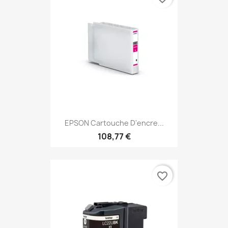
EPSON Cartouche D'encre...
108,77 €
favorite_border