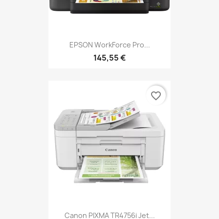
EPSON WorkForce Pro...
145,55 €
favorite_border
Canon PIXMA TR4756i Jet...