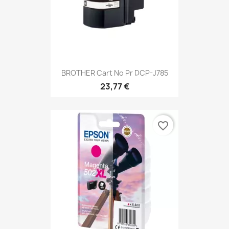
BROTHER Cart No Pr DCP-J785
23,77 €
favorite_border