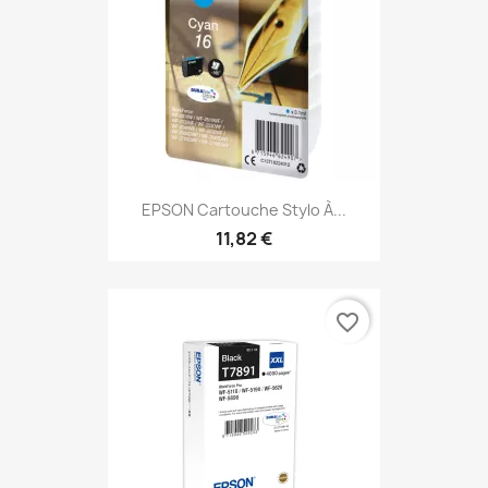
EPSON Cartouche Stylo À...
11,82 €
favorite_border