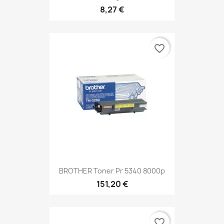
8,27 €
favorite_border
BROTHER Toner Pr 5340 8000p
151,20 €
favorite_border