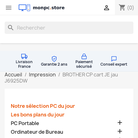
shopping_cart


(0)
search
Livraison
Paiement
Garantie 2 ans
Conseil expert
France
sécurisé
Accueil
Impression
BROTHER CP cart JE jau
J6925DW
Notre sélection PC du jour
Les bons plans du jour

PC Portable

Ordinateur de Bureau