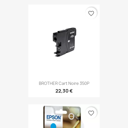
favorite_border
BROTHER Cart Noire 350P
22,30 €
favorite_border