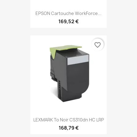
EPSON Cartouche WorkForce...
169,52 €
favorite_border
LEXMARK To Noir CS310dn HC LRP
168,79 €