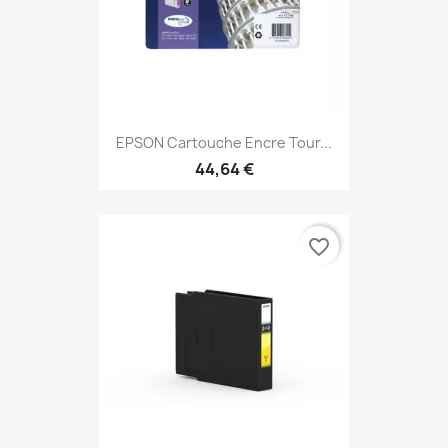
EPSON Cartouche Encre Tour...
44,64 €
favorite_border