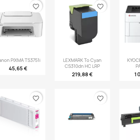
favorite_border
favorite_border
Aperçu rapide
Aperçu rapide
Ap



anon PIXMA TS3751i
LEXMARK To Cyan
KYOC
CS310dn HC LRP
P
45,65 €
219,88 €
1 
favorite_border
favorite_border