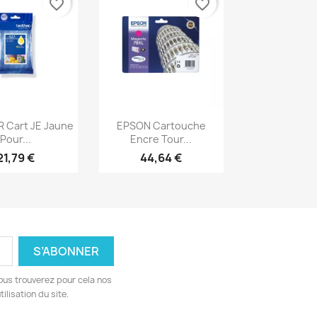
favorite_border
favorite_border
erçu rapide
Aperçu rapide

 Cart JE Jaune
EPSON Cartouche
Pour...
Encre Tour...
21,79 €
44,64 €
ous trouverez pour cela nos
ilisation du site.