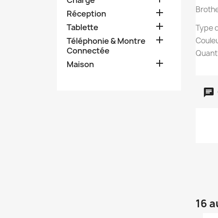
Brothe

Réception

Tablette
Type d

Téléphonie & Montre
Couleu
Connectée
Quanti

Maison
16 a