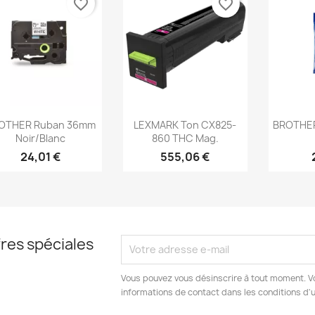
favorite_border
favorite_border
Aperçu rapide
Aperçu rapide
Ap



OTHER Ruban 36mm
LEXMARK Ton CX825-
BROTHER
Noir/Blanc
860 THC Mag.
24,01 €
555,06 €
res spéciales
Vous pouvez vous désinscrire à tout moment. V
informations de contact dans les conditions d'ut