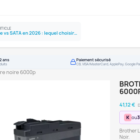
RTICLE
SSD NVMe vs SATA en 2026 : lequel choisir ?
2 ans
Paiement sécurisé
duits
CB, VISA/MasterCard, ApplePay, Google Pa
re noire 6000p
BROT
6000
41,12 €
D
K
ou
3
Brother 
Noir.