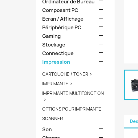

Ordinateur de Bureau

Composant PC

Ecran / Affichage

Périphérique PC

Gaming

Stockage

Connectique

Impression
CARTOUCHE / TONER

IMPRIMANTE

IMPRIMANTE MULTIFONCTION

OPTIONS POUR IMPRIMANTE
SCANNER
Des

Son

Charge