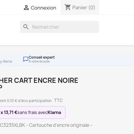
shopping_cart

Panier
(0)
Connexion
search
Conseil expert
y, Klarna
À votre écoute
HER CART ENCRE NOIRE
P
TTC
ont 0,10 € d'éco-participation
 x 13,71 €
sans frais avec
Klarna
LC3235XLBK - Cartouche d'encre originale –