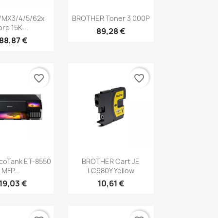
erçu rapide
Aperçu rapide

/MX3/4/5/62x
BROTHER Toner 3 000P
rp 15K...
89,28 €
88,87 €
favorite_border
favorite_border
erçu rapide
Aperçu rapide

coTank ET-8550
BROTHER Cart JE
MFP...
LC980Y Yellow
19,03 €
10,61 €