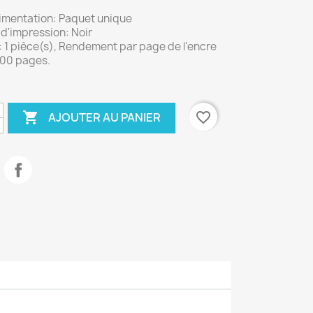
limentation: Paquet unique
d'impression: Noir
 1 pièce(s), Rendement par page de l'encre
000 pages.

favorite_border
AJOUTER AU PANIER