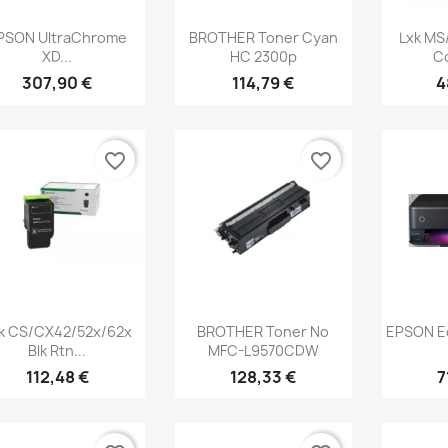
Aperçu rapide
Aperçu rapide
Ap



PSON UltraChrome
BROTHER Toner Cyan
Lxk MS
XD...
HC 2300p
Co
307,90 €
114,79 €
4
favorite_border
favorite_border
Aperçu rapide
Aperçu rapide
Ap



k CS/CX42/52x/62x
BROTHER Toner No
EPSON E
Blk Rtn...
MFC-L9570CDW
112,48 €
128,33 €
7