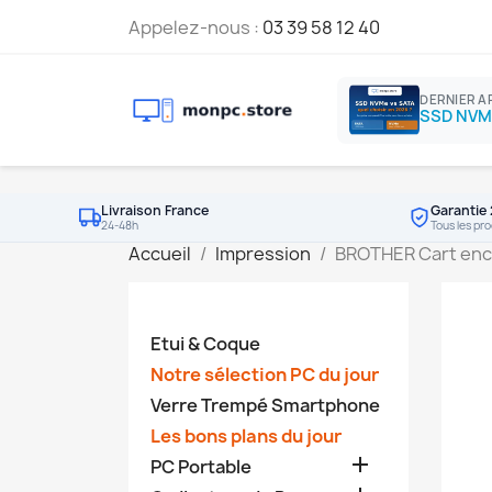
Appelez-nous :
03 39 58 12 40
DERNIER A
Livraison France
Garantie 
24-48h
Tous les pro
Accueil
Impression
BROTHER Cart enc
Etui & Coque
Notre sélection PC du jour
Verre Trempé Smartphone
Les bons plans du jour

PC Portable