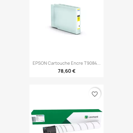
EPSON Cartouche Encre T9084...
78,60 €
favorite_border