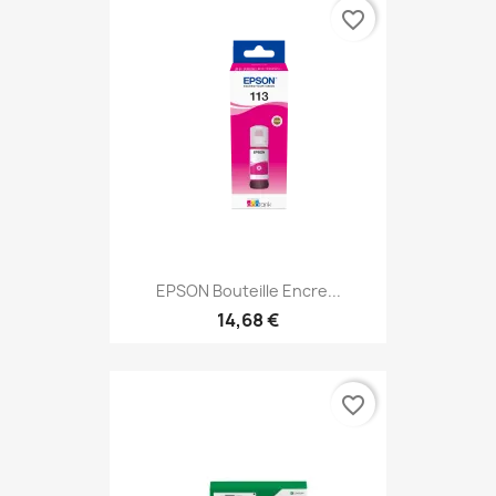
favorite_border
EPSON Bouteille Encre...
14,68 €
favorite_border