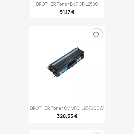
BROTHER Toner Bk DCP L2500
51,17 €
favorite_border
BROTHER Toner Cy MFC-L9570CDW
328,55 €