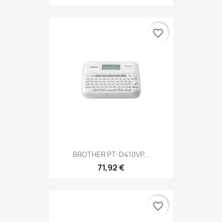
favorite_border
BROTHER PT-D410VP...
71,92 €
favorite_border