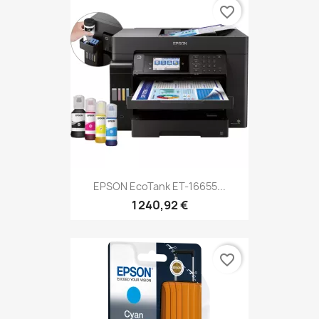
favorite_border
EPSON EcoTank ET-16655...
1 240,92 €
favorite_border