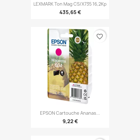
LEXMARK Ton Mag CS/X735 16,2Kp
435,65 €
favorite_border
EPSON Cartouche Ananas...
9,22 €