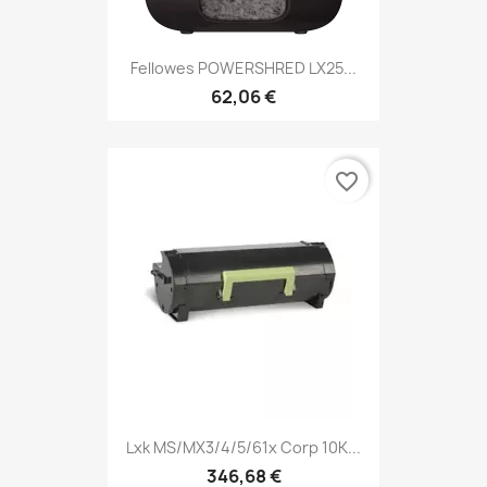
Fellowes POWERSHRED LX25...
62,06 €
favorite_border
Lxk MS/MX3/4/5/61x Corp 10K...
346,68 €