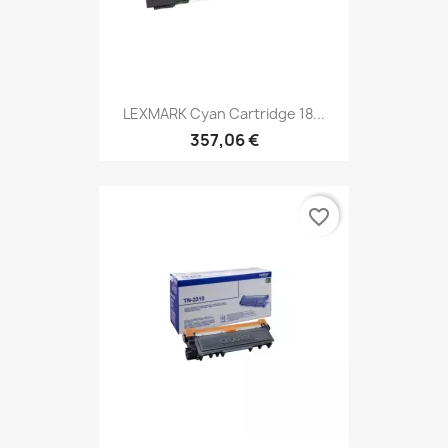
LEXMARK Cyan Cartridge 18...
357,06 €
favorite_border