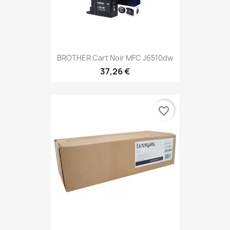
BROTHER Cart Noir MFC J6510dw
37,26 €
favorite_border