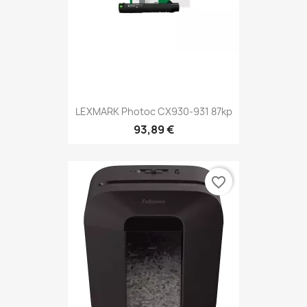
LEXMARK Photoc CX930-931 87kp
93,89 €
favorite_border