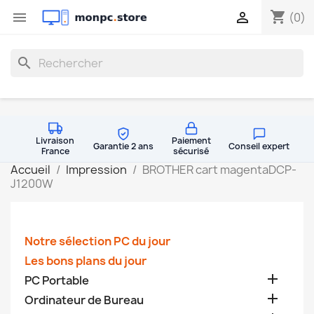
shopping_cart


(0)
search
Livraison
Paiement
Garantie 2 ans
Conseil expert
France
sécurisé
Accueil
Impression
BROTHER cart magentaDCP-
J1200W
Notre sélection PC du jour
Les bons plans du jour

PC Portable

Ordinateur de Bureau