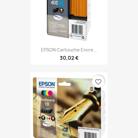
EPSON Cartouche Encre...
30,02 €
favorite_border