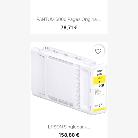
PANTUM 6000 Pages Original...
78,71 €
favorite_border
EPSON Singlepack...
158,88 €