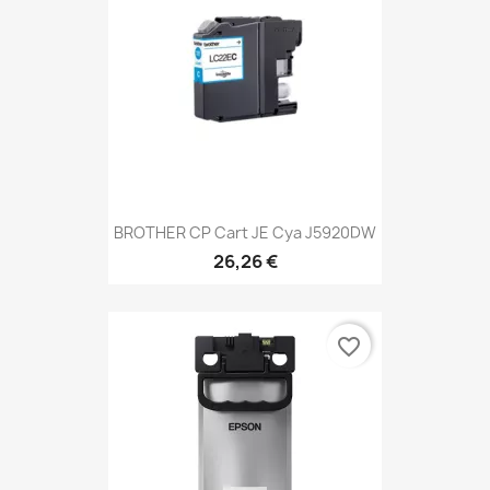
BROTHER CP Cart JE Cya J5920DW
26,26 €
favorite_border