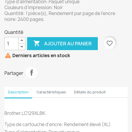
Type d'alimentation: Paquet unique
Couleurs d'impression: Noir
Quantité: 1 pièce(s), Rendement par page de l'encre
noire: 2400 pages.
Quantité

favorite_border
AJOUTER AU PANIER

Derniers articles en stock
Partager
Description
Caractéristiques
Détails du produit
Brother LC129XLBK.
Type de cartouche d'encre: Rendement élevé (XL)