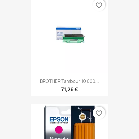
favorite_border
BROTHER Tambour 10 000...
71,26 €
favorite_border