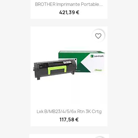
BROTHER Imprimante Portable...
421,39 €
favorite_border
Lxk B/MB23/4/5/6x Rtn 3K Crtg
117,58 €