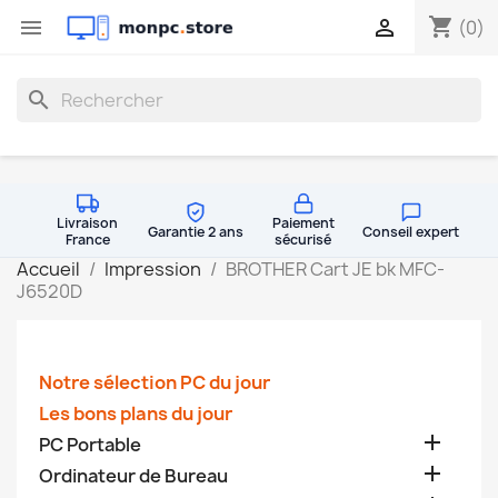
shopping_cart


(0)
search
Livraison
Paiement
Garantie 2 ans
Conseil expert
France
sécurisé
Accueil
Impression
BROTHER Cart JE bk MFC-
J6520D
Notre sélection PC du jour
Les bons plans du jour

PC Portable

Ordinateur de Bureau