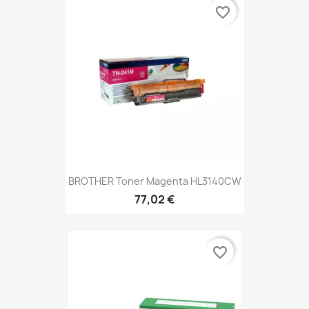
favorite_border
BROTHER Toner Magenta HL3140CW
77,02 €
favorite_border