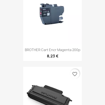
BROTHER Cart Encr Magenta 200p
8,23 €
favorite_border