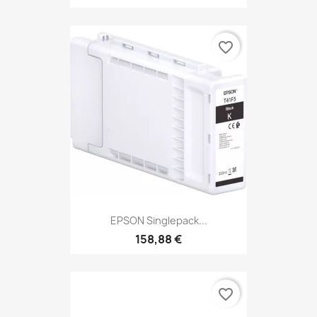
favorite_border
EPSON Singlepack...
158,88 €
favorite_border