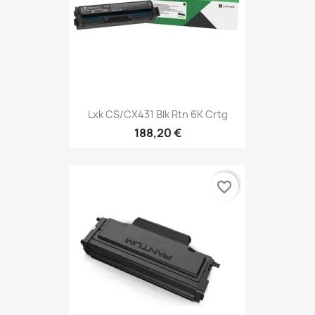
Lxk CS/CX431 Blk Rtn 6K Crtg
188,20 €
favorite_border