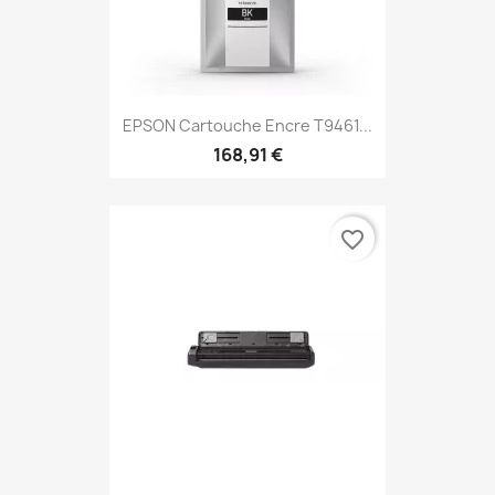
EPSON Cartouche Encre T9461...
168,91 €
favorite_border