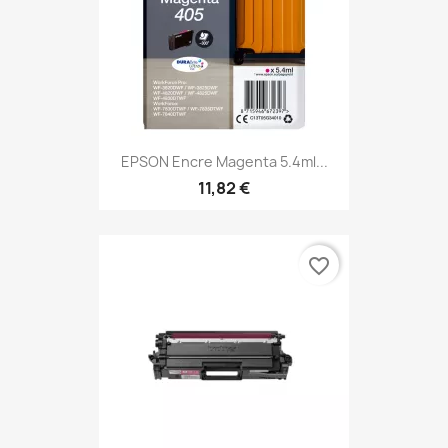
EPSON Encre Magenta 5.4ml...
11,82 €
favorite_border