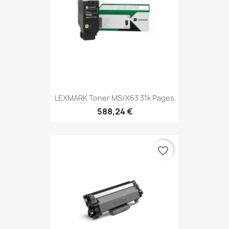
LEXMARK Toner MS/X63 31k Pages
588,24 €
favorite_border