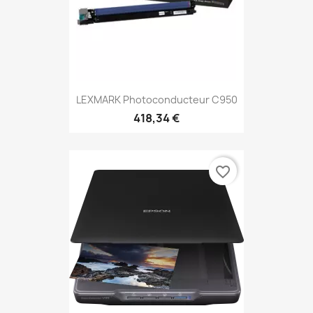
LEXMARK Photoconducteur C950
418,34 €
favorite_border