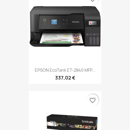
EPSON EcoTank ET-2840 MFP...
337,02 €
favorite_border