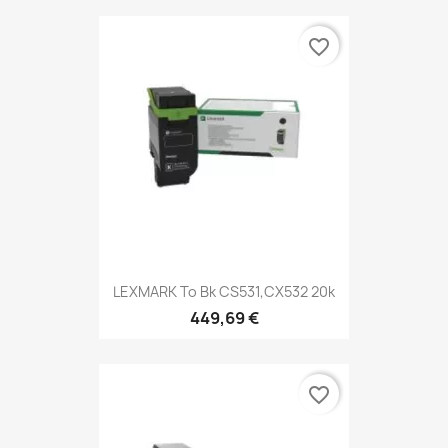
favorite_border
LEXMARK To Bk CS531,CX532 20k
449,69 €
favorite_border