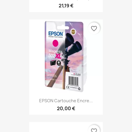
21,19 €
favorite_border
EPSON Cartouche Encre...
20,00 €
favorite_border