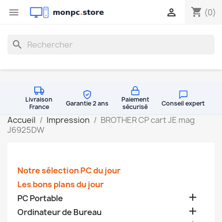
shopping_cart


(0)
search
Livraison
Paiement
Garantie 2 ans
Conseil expert
France
sécurisé
Accueil
Impression
BROTHER CP cart JE mag
J6925DW
Notre sélection PC du jour
Les bons plans du jour

PC Portable

Ordinateur de Bureau