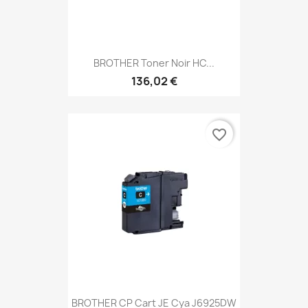
BROTHER Toner Noir HC...
136,02 €
favorite_border
BROTHER CP Cart JE Cya J6925DW