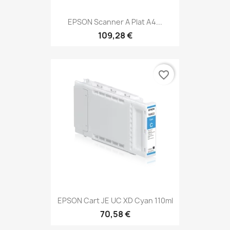
EPSON Scanner A Plat A4...
109,28 €
favorite_border
EPSON Cart JE UC XD Cyan 110ml
70,58 €