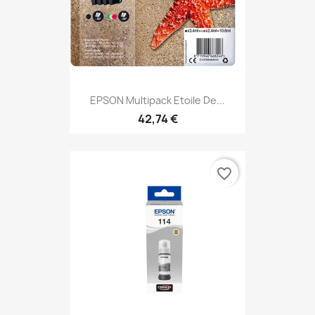
EPSON Multipack Etoile De...
42,74 €
favorite_border