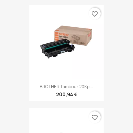
favorite_border
BROTHER Tambour 20Kp...
200,94 €
favorite_border