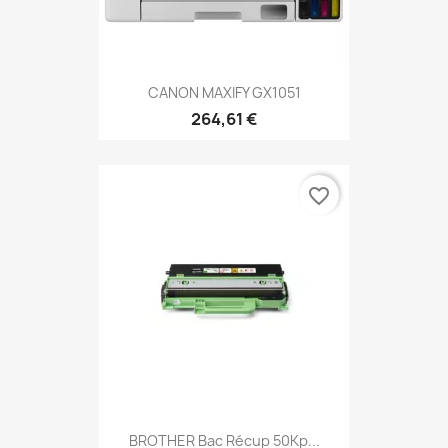
CANON MAXIFY GX1051
264,61 €
favorite_border
BROTHER Bac Récup 50Kp...