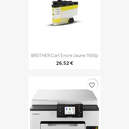
BROTHER Cart Encre Jaune 1500p
26,52 €
favorite_border