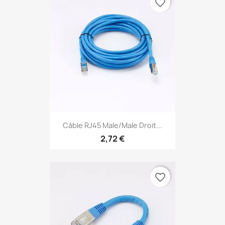
favorite_border
Câble RJ45 Male/Male Droit...
2,72 €
favorite_border