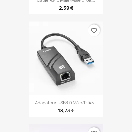
Câble RJ45 Male/Male Droit...
2,59 €
favorite_border
Adapateur USB3.0 Mâle/RJ45...
18,73 €