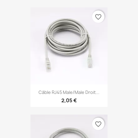
favorite_border
Câble RJ45 Male/Male Droit...
2,05 €
favorite_border