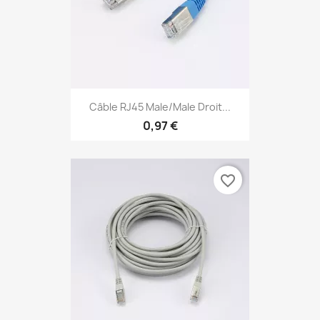
Câble RJ45 Male/Male Droit...
0,97 €
favorite_border