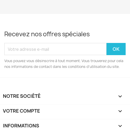
Recevez nos offres spéciales
Vous pouvez vous désinscrire à tout moment. Vous trouverez pour cela
nos informations de contact dans les conditions d'utilisation du site.
NOTRE SOCIÉTÉ

VOTRE COMPTE

INFORMATIONS
keyboard_arrow_down