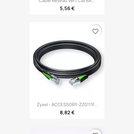
Cable Reseau Vert Cat 6A...
5,56 €
favorite_border
Zyxel - ACCESSORY-ZZ0111F...
8,82 €