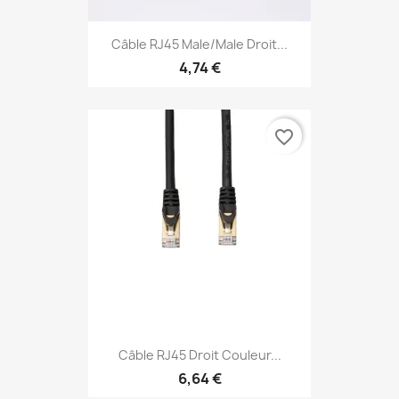
Câble RJ45 Male/Male Droit...
4,74 €
favorite_border
Câble RJ45 Droit Couleur...
6,64 €