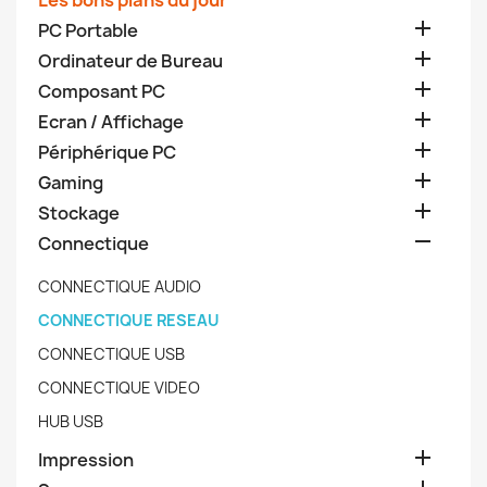
Les bons plans du jour

PC Portable

Ordinateur de Bureau

Composant PC

Ecran / Affichage

Périphérique PC

Gaming

Stockage

Connectique
CONNECTIQUE AUDIO
CONNECTIQUE RESEAU
CONNECTIQUE USB
CONNECTIQUE VIDEO
HUB USB

Impression