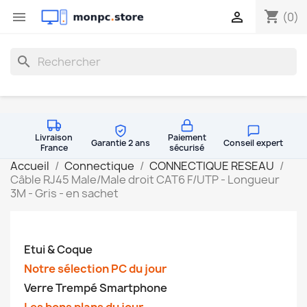
shopping_cart


(0)
search
Livraison
Paiement
Garantie 2 ans
Conseil expert
France
sécurisé
Accueil
Connectique
CONNECTIQUE RESEAU
Câble RJ45 Male/Male droit CAT6 F/UTP - Longueur
3M - Gris - en sachet
Etui & Coque
Notre sélection PC du jour
Verre Trempé Smartphone