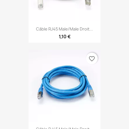
Câble RJ45 Male/Male Droit...
1,10 €
favorite_border