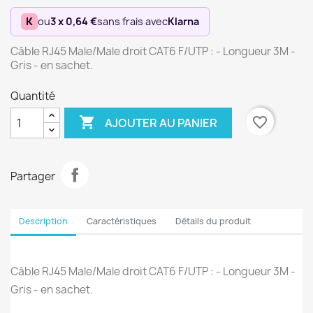
K
ou
3 x 0,64 €
sans frais avec
Klarna
Câble RJ45 Male/Male droit CAT6 F/UTP : - Longueur 3M -
Gris - en sachet.
Quantité

favorite_border
AJOUTER AU PANIER
Partager
Description
Caractéristiques
Détails du produit
Câble RJ45 Male/Male droit CAT6 F/UTP : - Longueur 3M -
Gris - en sachet.