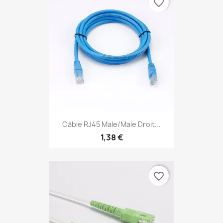
favorite_border
Câble RJ45 Male/Male Droit...
1,38 €
favorite_border