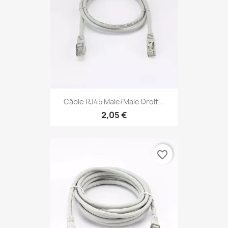
Câble RJ45 Male/Male Droit...
2,05 €
favorite_border