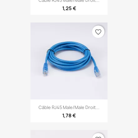
Câble RJ45 Male/Male Droit...
1,25 €
favorite_border
Câble RJ45 Male/Male Droit...
1,78 €