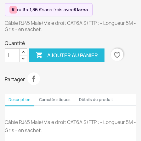
K
ou
3 x 1,36 €
sans frais avec
Klarna
Câble RJ45 Male/Male droit CAT6A S/FTP : - Longueur 5M -
Gris - en sachet.
Quantité

favorite_border
AJOUTER AU PANIER
Partager
Description
Caractéristiques
Détails du produit
Câble RJ45 Male/Male droit CAT6A S/FTP : - Longueur 5M -
Gris - en sachet.