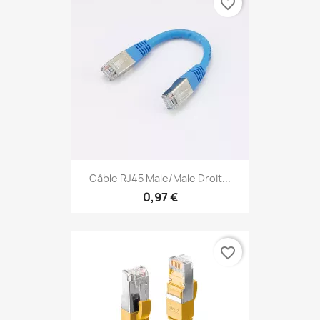
favorite_border
Câble RJ45 Male/Male Droit...
0,97 €
favorite_border