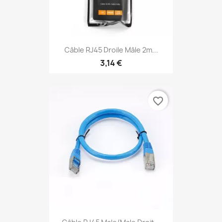
Câble RJ45 Droile Mâle 2m...
3,14 €
favorite_border