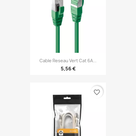
Cable Reseau Vert Cat 6A...
5,56 €
favorite_border