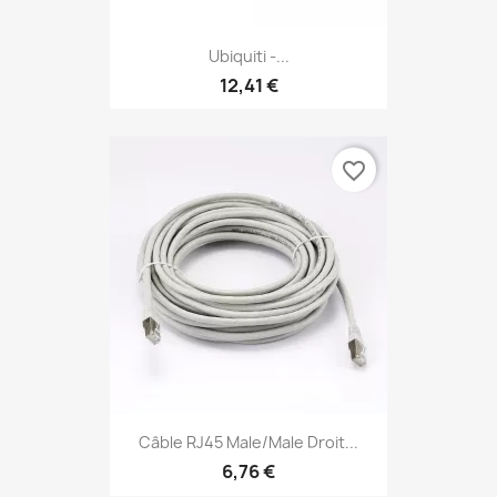
Ubiquiti -...
12,41 €
favorite_border
Câble RJ45 Male/Male Droit...
6,76 €