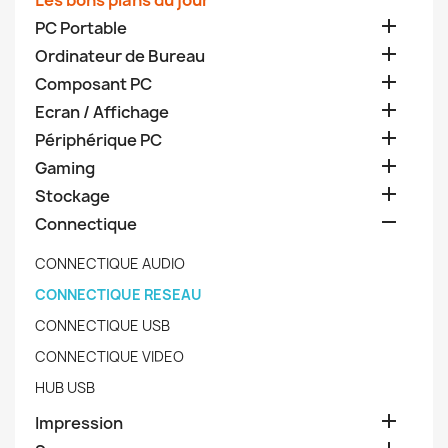
Les bons plans du jour

PC Portable

Ordinateur de Bureau

Composant PC

Ecran / Affichage

Périphérique PC

Gaming

Stockage

Connectique
CONNECTIQUE AUDIO
CONNECTIQUE RESEAU
CONNECTIQUE USB
CONNECTIQUE VIDEO
HUB USB

Impression