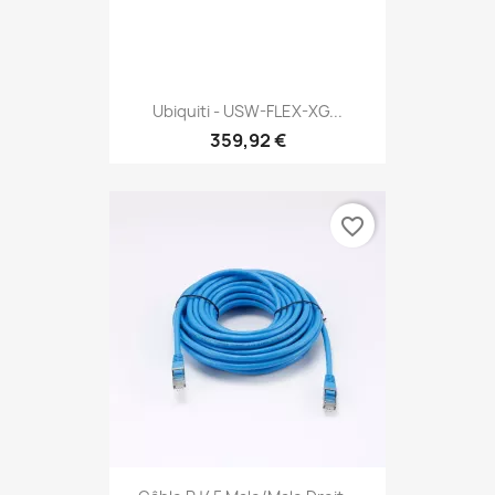
Ubiquiti - USW-FLEX-XG...
359,92 €
favorite_border