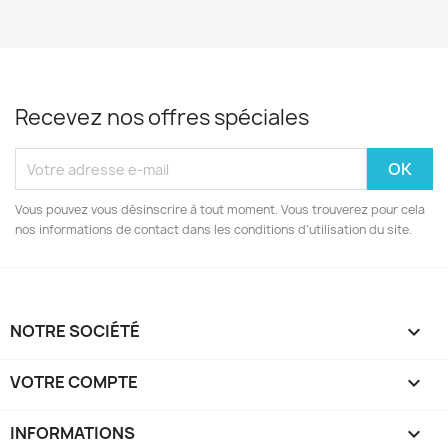
Recevez nos offres spéciales
Vous pouvez vous désinscrire à tout moment. Vous trouverez pour cela
nos informations de contact dans les conditions d'utilisation du site.
NOTRE SOCIÉTÉ

VOTRE COMPTE

INFORMATIONS
keyboard_arrow_down