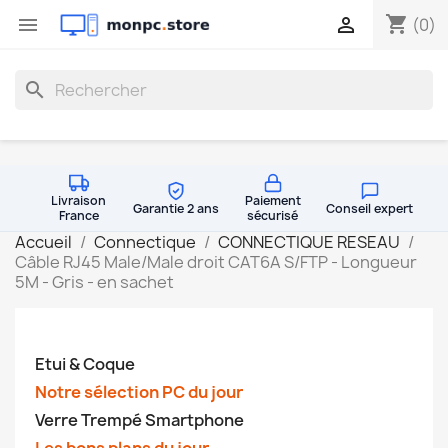
shopping_cart


(0)
search
Livraison
Paiement
Garantie 2 ans
Conseil expert
France
sécurisé
Accueil
Connectique
CONNECTIQUE RESEAU
Câble RJ45 Male/Male droit CAT6A S/FTP - Longueur
5M - Gris - en sachet
Etui & Coque
Notre sélection PC du jour
Verre Trempé Smartphone