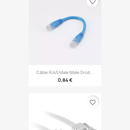
favorite_border
Câble RJ45 Male/Male Droit...
0,84 €
favorite_border