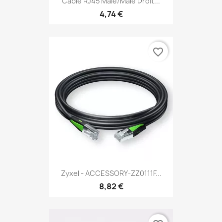
Câble RJ45 Male/Male Droit...
4,74 €
favorite_border
Zyxel - ACCESSORY-ZZ0111F...
8,82 €