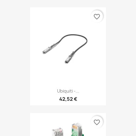
favorite_border
Ubiquiti -...
42,52 €
favorite_border