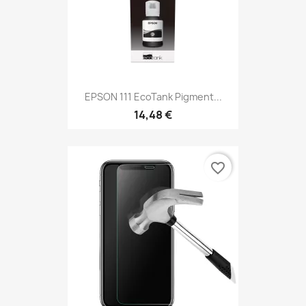
EPSON 111 EcoTank Pigment...
14,48 €
favorite_border