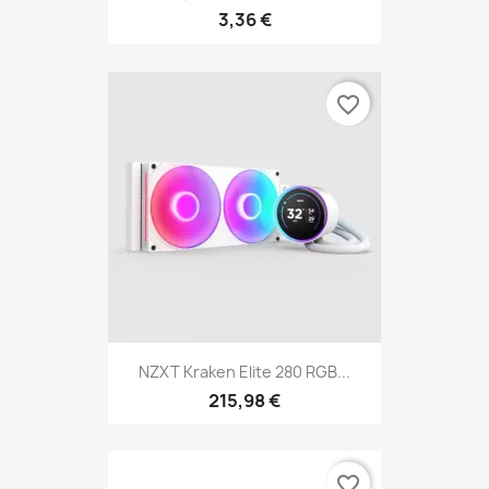
3,36 €
favorite_border
NZXT Kraken Elite 280 RGB...
215,98 €
favorite_border