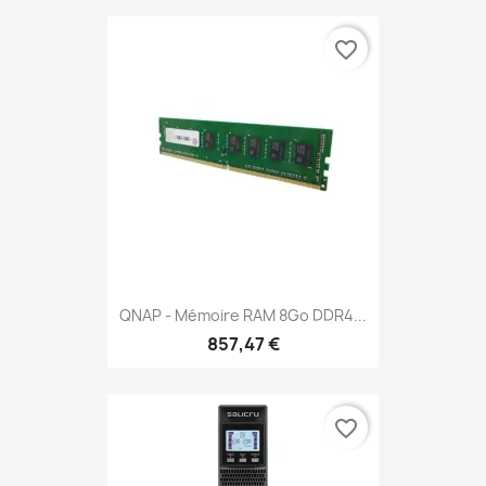
favorite_border
QNAP - Mémoire RAM 8Go DDR4...
857,47 €
favorite_border