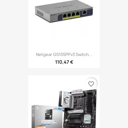
Netgear GS105PPv3 Switch...
110,47 €
favorite_border