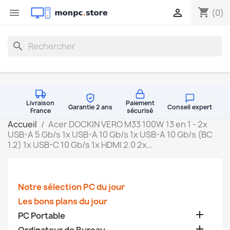
shopping_cart


(0)
search
Livraison
Paiement
Garantie 2 ans
Conseil expert
France
sécurisé
Accueil
Acer DOCKIN VERO M33 100W 13 en 1 - 2x
USB-A 5 Gb/s 1x USB-A 10 Gb/s 1x USB-A 10 Gb/s (BC
1.2) 1x USB-C 10 Gb/s 1x HDMI 2.0 2x…
Notre sélection PC du jour
Les bons plans du jour

PC Portable
