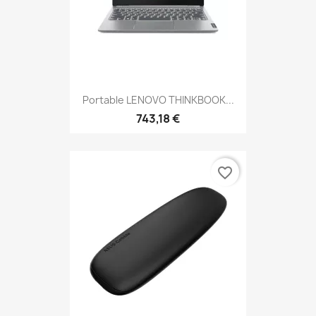
Portable LENOVO THINKBOOK...
743,18 €
favorite_border