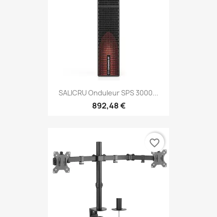
SALICRU Onduleur SPS 3000...
892,48 €
favorite_border