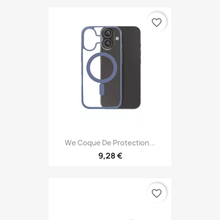
favorite_border
We Coque De Protection...
9,28 €
favorite_border