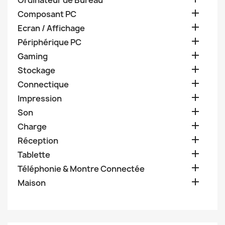
Ordinateur de Bureau

Composant PC

Ecran / Affichage

Périphérique PC

Gaming

Stockage

Connectique

Impression

Son

Charge

Réception

Tablette

Téléphonie & Montre Connectée

Maison