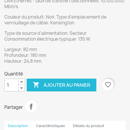
LAN Ethernet : taux de transfert des données: 10,100,1000
Mbit/s.
Couleur du produit: Noir, Type d'emplacement de
verrouillage de câble: Kensington.
Type de source d'alimentation: Secteur
Consommation électrique typique: 135 W.
Largeur: 82 mm
Profondeur: 180 mm
Hauteur: 24,8 mm.
Quantité

favorite_border
AJOUTER AU PANIER
Partager
Description
Caractéristiques
Détails du produit