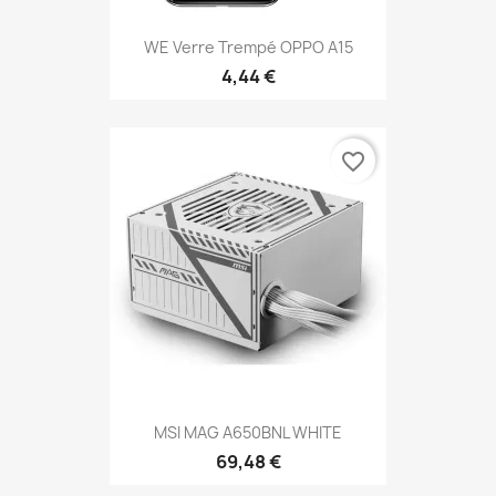
WE Verre Trempé OPPO A15
4,44 €
favorite_border
MSI MAG A650BNL WHITE
69,48 €