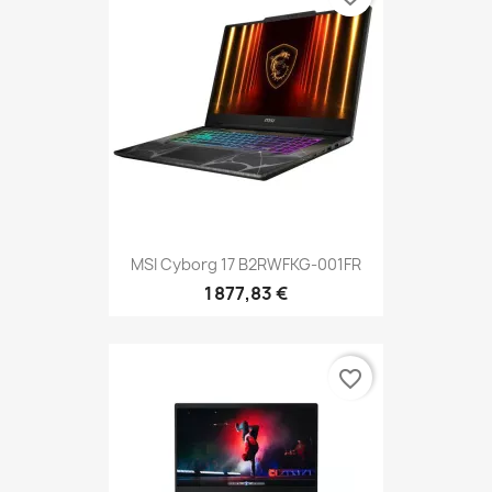
MSI Cyborg 17 B2RWFKG-001FR
1 877,83 €
favorite_border