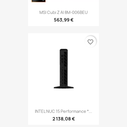
MSI Cubi Z AI 8M-006BEU
563,99 €
favorite_border
INTEL NUC 15 Performance *...
2 138,08 €