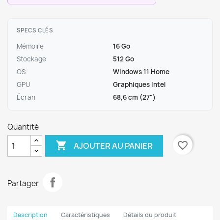
SPECS CLÉS
Mémoire
16 Go
Stockage
512 Go
OS
Windows 11 Home
GPU
Graphiques Intel
Écran
68,6 cm (27")
Quantité

favorite_border
AJOUTER AU PANIER
Partager
Description
Caractéristiques
Détails du produit