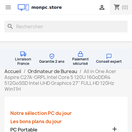
shopping_cart


(0)
search
Livraison
Paiement
Garantie 2 ans
Conseil expert
France
sécurisé
Accueil
Ordinateur de Bureau
All in One Acer
Aspire C27A-GRPL Intel Core 5 120U 16GoDDR4
512GoSSD Intel UHD Graphics 27'' FULL HD 120Hz
Win11H
Notre sélection PC du jour
Les bons plans du jour

PC Portable