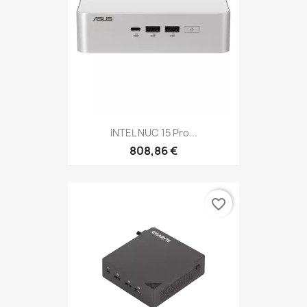
INTEL NUC 15 Pro...
808,86 €
favorite_border