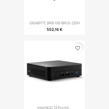
GIGABYTE BRIX GB-BRU5-225H
552,16 €
favorite_border
Intel NUC 12 Pro Kit...