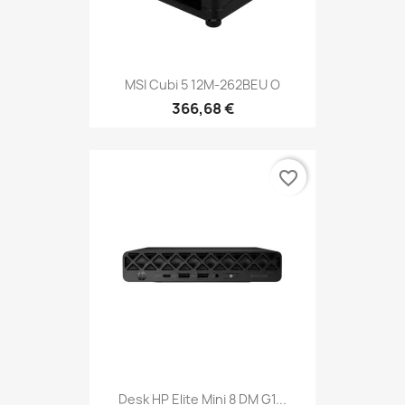
MSI Cubi 5 12M-262BEU O
366,68 €
favorite_border
Desk HP Elite Mini 8 DM G1...