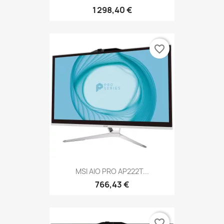
1 298,40 €
favorite_border
MSI AIO PRO AP222T...
766,43 €
favorite_border