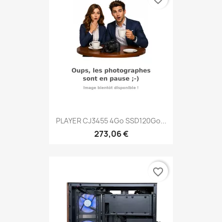
PLAYER CJ3455 4Go SSD120Go...
273,06 €
favorite_border