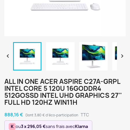


ALL IN ONE ACER ASPIRE C27A-GRPL
INTEL CORE 5 120U 16GODDR4
512GOSSD INTEL UHD GRAPHICS 27''
FULL HD 120HZ WIN11H
888,16 €
TTC
Dont 3,80 € d'éco-participation
K
ou
3 x 296,05 €
sans frais avec
Klarna