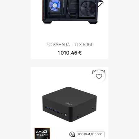
PC SAHARA - RTX 5060
1 010,46 €
favorite_border