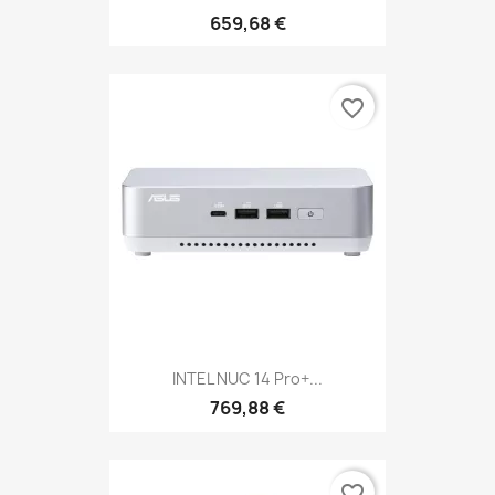
659,68 €
favorite_border
INTEL NUC 14 Pro+...
769,88 €
favorite_border