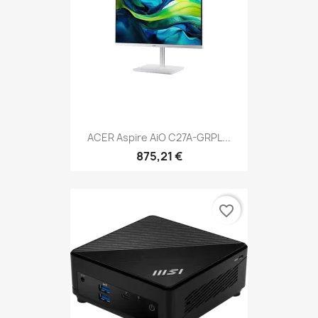
ACER Aspire AiO C27A-GRPL...
875,21 €
favorite_border