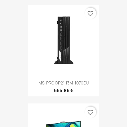
favorite_border
MSI PRO DP21 13M-1070EU
665,86 €
favorite_border