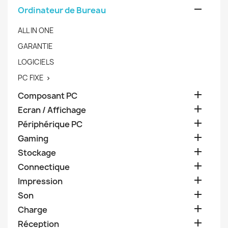

Ordinateur de Bureau
ALL IN ONE
GARANTIE
LOGICIELS
PC FIXE


Composant PC

Ecran / Affichage

Périphérique PC

Gaming

Stockage

Connectique

Impression

Son

Charge

Réception