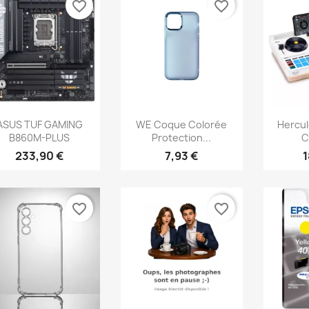
favorite_border
favorite_border
Aperçu rapide
Aperçu rapide
Ap



ASUS TUF GAMING
WE Coque Colorée
Hercul
B860M-PLUS
Protection...
C
233,90 €
7,93 €
1
favorite_border
favorite_border