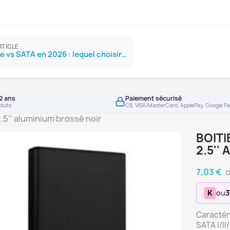
RTICLE
SSD NVMe vs SATA en 2026 : lequel choisir ?
2 ans
Paiement sécurisé
duits
CB, VISA/MasterCard, ApplePay, Google Pa
.5'' aluminium brossé noir
BOITI
2.5''
7,03 €
D
K
ou
3
Caractéri
SATA I/II