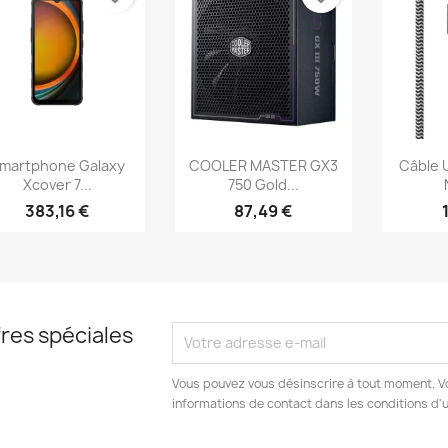
Aperçu rapide
Aperçu rapide
Ap



martphone Galaxy
COOLER MASTER GX3
Câble 
Xcover 7...
750 Gold...
383,16 €
87,49 €
res spéciales
Vous pouvez vous désinscrire à tout moment. V
informations de contact dans les conditions d'ut