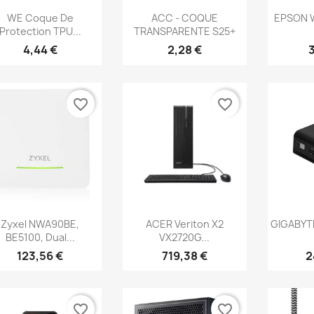
Aperçu rapide
Aperçu rapide
Ap



WE Coque De
ACC - COQUE
EPSON W
Protection TPU...
TRANSPARENTE S25+
4,44 €
2,28 €
favorite_border
favorite_border
Aperçu rapide
Aperçu rapide
Ap



Zyxel NWA90BE,
ACER Veriton X2
GIGABYTE
BE5100, Dual...
VX2720G...
123,56 €
719,38 €
2
favorite_border
favorite_border