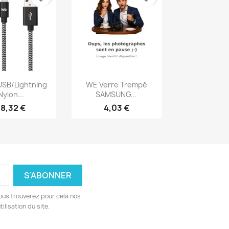
erçu rapide
Aperçu rapide

USB/Lightning
WE Verre Trempé
Nylon...
SAMSUNG...
18,32 €
4,03 €
ous trouverez pour cela nos
ilisation du site.