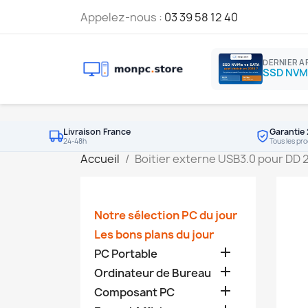
Appelez-nous :
03 39 58 12 40
DERNIER A
Livraison France
Garantie 
24-48h
Tous les pro
Accueil
Boitier externe USB3.0 pour DD 2
Notre sélection PC du jour
Les bons plans du jour

PC Portable

Ordinateur de Bureau

Composant PC