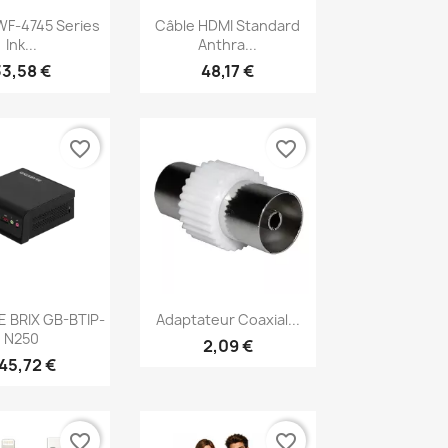
erçu rapide
Aperçu rapide

F-4745 Series
Câble HDMI Standard
Ink...
Anthra...
33,58 €
48,17 €
favorite_border
favorite_border
erçu rapide
Aperçu rapide

 BRIX GB-BTIP-
Adaptateur Coaxial...
N250
2,09 €
45,72 €
favorite_border
favorite_border