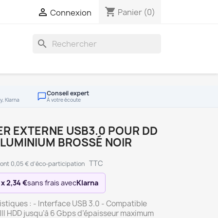
shopping_cart

Panier
(0)
Connexion
search
Conseil expert
y, Klarna
À votre écoute
ER EXTERNE USB3.0 POUR DD
 ALUMINIUM BROSSÉ NOIR
TTC
ont 0,05 € d'éco-participation
 x 2,34 €
sans frais avec
Klarna
stiques : - Interface USB 3.0 - Compatible
/III HDD jusqu’à 6 Gbps d’épaisseur maximum