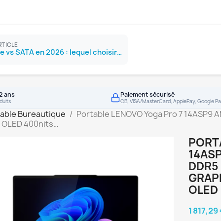
RTICLE
SSD NVMe vs SATA en 2026 : lequel choisir ?
2 ans
Paiement sécurisé
duits
CB, VISA/MasterCard, ApplePay, Google Pa
able Bureautique
Portable LENOVO Yoga Pro 7 14ASP9 
 OLED 400nits…
PORT
14ASP
DDR5
GRAPH
OLED
1 817,29