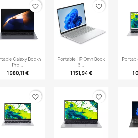
favorite_border
favorite_border
Aperçu rapide
Aperçu rapide
Ap



rtable Galaxy Book4
Portable HP OmniBook
Portabl
Pro...
3...
1 980,11 €
1 151,94 €
1 
favorite_border
favorite_border