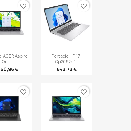
favorite_border
favorite_border
erçu rapide
Aperçu rapide

e ACER Aspire
Portable HP 17-
Go...
Cp2062nf...
050,96 €
643,73 €
favorite_border
favorite_border