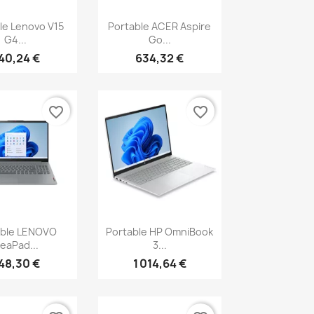
erçu rapide
Aperçu rapide

le Lenovo V15
Portable ACER Aspire
G4...
Go...
40,24 €
634,32 €
favorite_border
favorite_border
erçu rapide
Aperçu rapide

able LENOVO
Portable HP OmniBook
deaPad...
3...
48,30 €
1 014,64 €