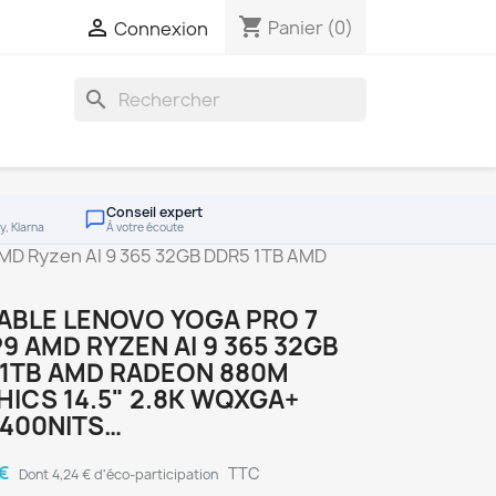
shopping_cart

Panier
(0)
Connexion
search
Conseil expert
y, Klarna
À votre écoute
AMD Ryzen AI 9 365 32GB DDR5 1TB AMD
ABLE LENOVO YOGA PRO 7
9 AMD RYZEN AI 9 365 32GB
 1TB AMD RADEON 880M
ICS 14.5" 2.8K WQXGA+
 400NITS…
 €
TTC
Dont 4,24 € d'éco-participation