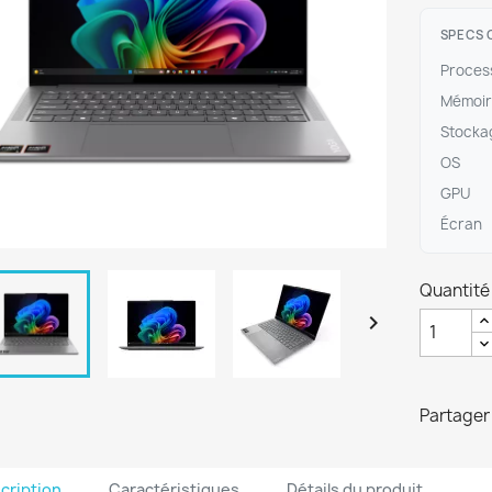
SPECS 
Proces
Mémoir
Stocka
OS
GPU
Écran
Quantité

Partager
cription
Caractéristiques
Détails du produit