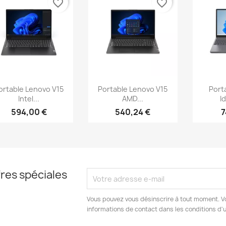
favorite_border
favorite_border
Aperçu rapide
Aperçu rapide
Ap



ortable Lenovo V15
Portable Lenovo V15
Port
Intel...
AMD...
I
594,00 €
540,24 €
7
res spéciales
Vous pouvez vous désinscrire à tout moment. V
informations de contact dans les conditions d'ut