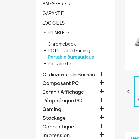
BAGAGERIE

GARANTIE
LOGICIELS
PORTABLE

Chromebook
PC Portable Gaming
Portable Bureautique
Portable Pro

Ordinateur de Bureau

Composant PC


Ecran / Affichage

Périphérique PC

Gaming

Stockage

Connectique

Impression
Des