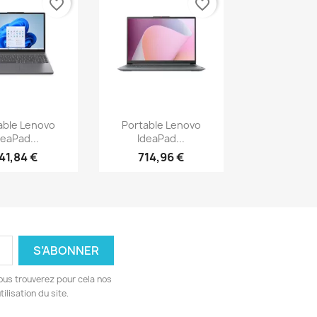
favorite_border
favorite_border
erçu rapide
Aperçu rapide

able Lenovo
Portable Lenovo
deaPad...
IdeaPad...
41,84 €
714,96 €
ous trouverez pour cela nos
ilisation du site.