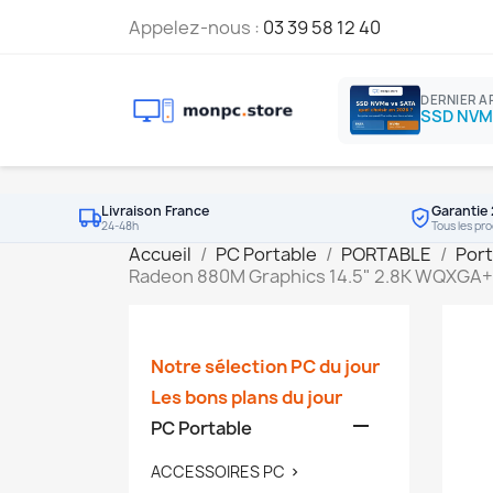
Appelez-nous :
03 39 58 12 40
DERNIER A
Livraison France
Garantie 
24-48h
Tous les pro
Accueil
PC Portable
PORTABLE
Port
Radeon 880M Graphics 14.5" 2.8K WQXGA+
Notre sélection PC du jour
Les bons plans du jour

PC Portable
ACCESSOIRES PC
