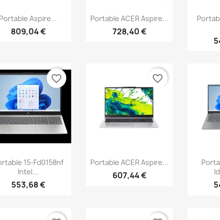
Aperçu rapide
Aperçu rapide
Ap



Portable Aspire...
Portable ACER Aspire...
Portab
809,04 €
728,40 €
5
favorite_border
favorite_border
Aperçu rapide
Aperçu rapide
Ap



rtable 15-Fd0158nf
Portable ACER Aspire...
Port
Intel...
I
607,44 €
553,68 €
5