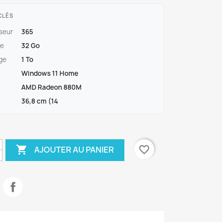
CLÉS
seur
365
e
32 Go
ge
1 To
Windows 11 Home
AMD Radeon 880M
36,8 cm (14

favorite_border
AJOUTER AU PANIER