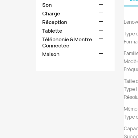

Son

Charge

Réception
Lenovo

Tablette
Type d

Téléphonie & Montre
Format
Connectée

Famill
Maison
Modèl
Fréqu
Taille
Type 
Résolu
Mémoir
Type 
Capaci
Suppo