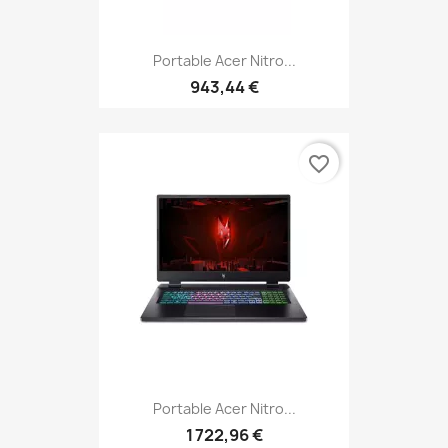
Portable Acer Nitro...
943,44 €
favorite_border
Portable Acer Nitro...
1 722,96 €