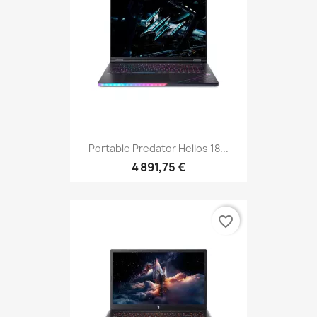
Portable Predator Helios 18...
4 891,75 €
favorite_border