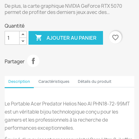
De plus, la carte graphique NVIDIA GeForce RTX 5070
permet de profiter des derniers jeux avec des…
Quantité

favorite_border
AJOUTER AU PANIER
Partager
Description
Caractéristiques
Détails du produit
Le Portable Acer Predator Helios Neo AI PHN18-72-99MT
est un véritable bijou technologique conçu pour les
gamers et les professionnels à la recherche de
performances exceptionnelles.