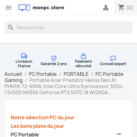
shopping_cart


(0)
search
Livraison
Paiement
Garantie 2 ans
Conseil expert
France
sécurisé
Accueil
PC Portable
PORTABLE
PC Portable
Gaming
Portable Acer Predator Helios Neo AI
PHN18-72-90ML Intel Core Ultra 9 processor 32Go
1ToSSD NVIDIA GeForce RTX 5070 18 WQXGA…
Notre sélection PC du jour
Les bons plans du jour

PC Portable