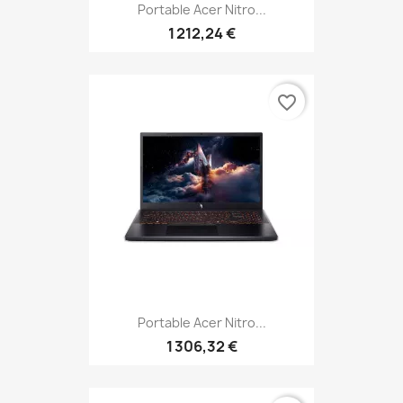
Portable Acer Nitro...
1 212,24 €
favorite_border
Portable Acer Nitro...
1 306,32 €