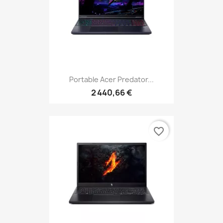
Portable Acer Predator...
2 440,66 €
favorite_border