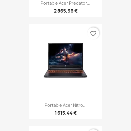
Portable Acer Predator...
2 865,36 €
favorite_border
Portable Acer Nitro...
1 615,44 €