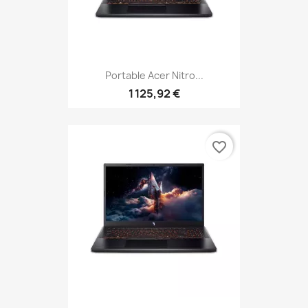
Portable Acer Nitro...
1 125,92 €
favorite_border