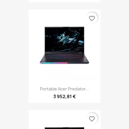
favorite_border
Portable Acer Predator...
3 952,81 €
favorite_border